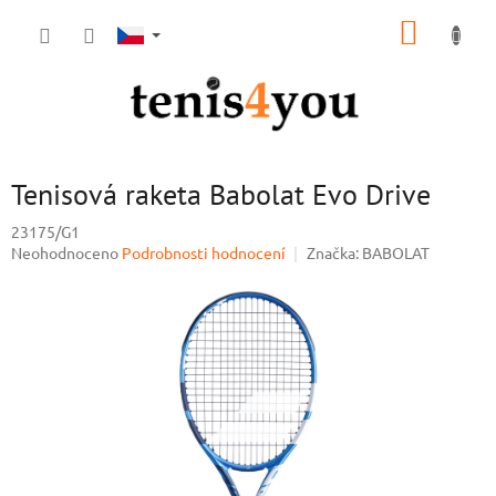
Přejít
NÁKUP
na
obsah
KOŠÍK
Tenisová raketa Babolat Evo Drive
23175/G1
Průměrné
Neohodnoceno
Podrobnosti hodnocení
Značka:
BABOLAT
hodnocení
produktu
je
0,0
z
5
hvězdiček.