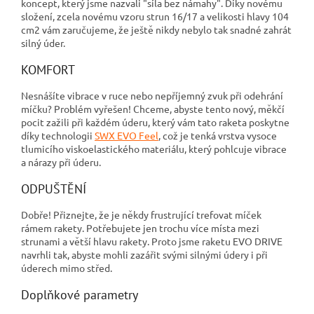
koncept, který jsme nazvali "síla bez námahy". Díky novému
složení, zcela novému vzoru strun 16/17 a velikosti hlavy 104
cm2 vám zaručujeme, že ještě nikdy nebylo tak snadné zahrát
silný úder.
KOMFORT
Nesnášíte vibrace v ruce nebo nepříjemný zvuk při odehrání
míčku? Problém vyřešen! Chceme, abyste tento nový, měkčí
pocit zažili při každém úderu, který vám tato raketa poskytne
díky technologii
SWX EVO Feel
, což je tenká vrstva vysoce
tlumicího viskoelastického materiálu, který pohlcuje vibrace
a nárazy při úderu.
ODPUŠTĚNÍ
Dobře! Přiznejte, že je někdy frustrující trefovat míček
rámem rakety. Potřebujete jen trochu více místa mezi
strunami a větší hlavu rakety. Proto jsme raketu EVO DRIVE
navrhli tak, abyste mohli zazářit svými silnými údery i při
úderech mimo střed.
Doplňkové parametry