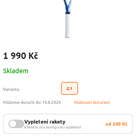
1 990 Kč
Měrná
Skladem
cena:
G1
Varianta
Můžeme doručit do:
10.8.2026
Možnosti doručení
Vypletení rakety
od 249 Kč
Klikněte pro konfiguraci vypletení