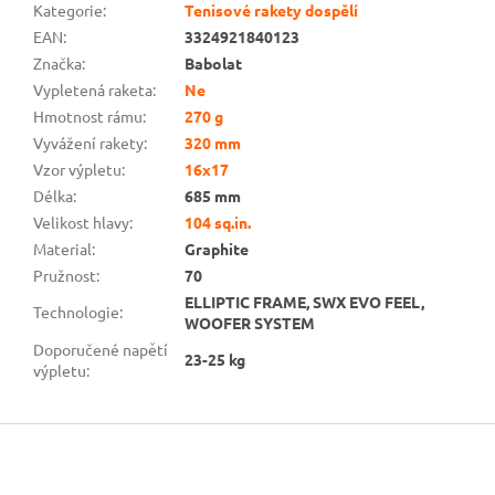
Kategorie
:
Tenisové rakety dospělí
EAN
:
3324921840123
Značka
:
Babolat
Vypletená raketa
:
Ne
Hmotnost rámu
:
270 g
Vyvážení rakety
:
320 mm
Vzor výpletu
:
16x17
Délka
:
685 mm
Velikost hlavy
:
104 sq.in.
Material
:
Graphite
Pružnost
:
70
ELLIPTIC FRAME, SWX EVO FEEL,
Technologie
:
WOOFER SYSTEM
Doporučené napětí
23-25 kg
výpletu
:
Z
á
p