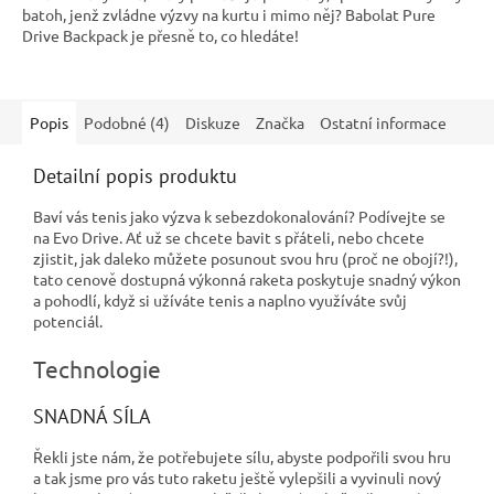
batoh, jenž zvládne výzvy na kurtu i mimo něj? Babolat Pure
Drive Backpack je přesně to, co hledáte!
Popis
Podobné (4)
Diskuze
Značka
Ostatní informace
Detailní popis produktu
Baví vás tenis jako výzva k sebezdokonalování? Podívejte se
na Evo Drive. Ať už se chcete bavit s přáteli, nebo chcete
zjistit, jak daleko můžete posunout svou hru (proč ne obojí?!),
tato cenově dostupná výkonná raketa poskytuje snadný výkon
a pohodlí, když si užíváte tenis a naplno využíváte svůj
potenciál.
Technologie
SNADNÁ SÍLA
Řekli jste nám, že potřebujete sílu, abyste podpořili svou hru
a tak jsme pro vás tuto raketu ještě vylepšili a vyvinuli nový