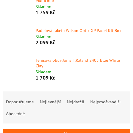
Multicolor
Skladem
1 759 Kč
Padelová raketa Wilson Optix XP Padel Kit Box
Skladem
2 099 Kč
Tenisová obuv Joma T.Roland 2405 Blue White
Clay
Skladem
1 709 Kč
Ř
a
Doporučujeme
Nejlevnější
Nejdražší
Nejprodávanější
z
e
Abecedně
n
í