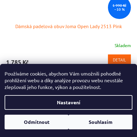
1 990 Kč
–10 %
Dámská padelová obuv Joma Open Lady 2513 Pink
Skladem
DETAIL
1 785 Kč
Používáme cookies, abychom Vám umožnili pohodlné
Dámské padelové boty Joma Open vhodné na tenis, byly
navrženy speciálně pro hráčky, které chtějí jistotu, stabilitu a
prohlížení webu a díky analýze provozu webu neustále
pohodlí i při intenzivní hře. Nejnovější verze přichází s...
zlepšovali jeho funkce, výkon a použitelnost.
Nastavení
NAČÍST 24 DALŠÍCH
S
1
5
t
O
r
Odmítnout
Souhlasím
106
položek celkem
v
á
l
NAHORU
n
á
k