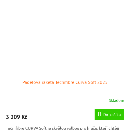
Padelová raketa Tecnifibre Curva Soft 2025
Skladem
Do košíku
3 209 Kč
Tecnifibre CURVA Soft je skvělou volbou pro hráče, kteří chtějí