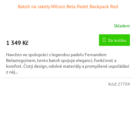
Batoh na rakety Wilson Bela Padel Backpack Red
Skladem
Do košíku
1 349 Kč
Navržen ve spolupráci s legendou padelu Fernandem
Belasteguínem, tento batoh spojuje eleganci, funkčnost a
komfort. Čistý design, odolné materiály a promyšlené uspořádání
z něj...
Kód:
27704