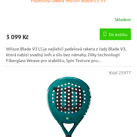
Padelová raketa Wilson Blade LS V3
Skladem
Do košíku
3 099 Kč
Wilson Blade V3 LS je nejlehčí padelová raketa z řady Blade V3,
která nabízí snadný švih a sílu bez námahy. Díky technologii
Fiberglass Weave pro stabilitu, Spin Texture pro...
Kód:
25977