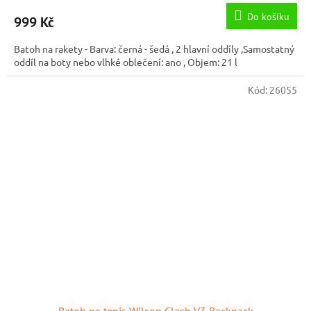
Do košíku
999 Kč
Batoh na rakety - Barva: černá - šedá , 2 hlavní oddíly ,Samostatný
oddíl na boty nebo vlhké oblečení: ano , Objem: 21 l
Kód:
26055