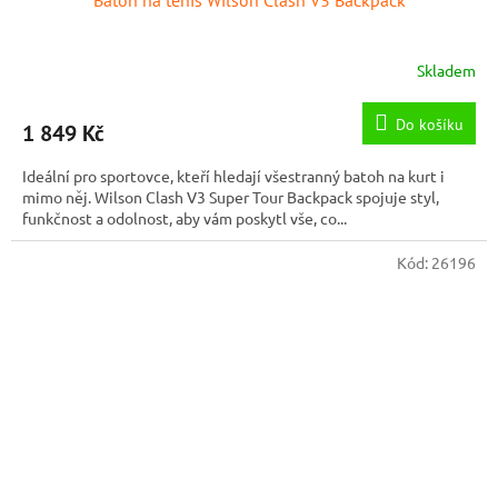
Batoh na tenis Wilson Clash V3 Backpack
Skladem
Do košíku
1 849 Kč
Ideální pro sportovce, kteří hledají všestranný batoh na kurt i
mimo něj. Wilson Clash V3 Super Tour Backpack spojuje styl,
funkčnost a odolnost, aby vám poskytl vše, co...
Kód:
26196