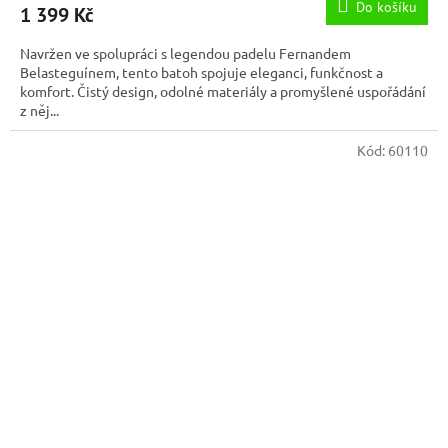
Do košíku
1 399 Kč
Navržen ve spolupráci s legendou padelu Fernandem
Belasteguínem, tento batoh spojuje eleganci, funkčnost a
komfort. Čistý design, odolné materiály a promyšlené uspořádání
z něj...
Kód:
60110