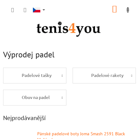
Přejít
NÁKUP
na
obsah
KOŠÍK
Výprodej padel
Padelové tašky
Padelové rakety
Obuv na padel
Nejprodávanější
Pánské padelové boty Joma Smash 2591 Black