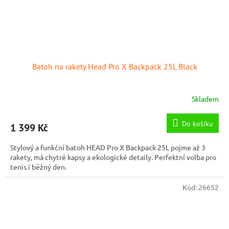
Batoh na rakety Head Pro X Backpack 25L Black
Skladem
Do košíku
1 399 Kč
Stylový a funkční batoh HEAD Pro X Backpack 25L pojme až 3
rakety, má chytré kapsy a ekologické detaily. Perfektní volba pro
tenis i běžný den.
Kód:
26652