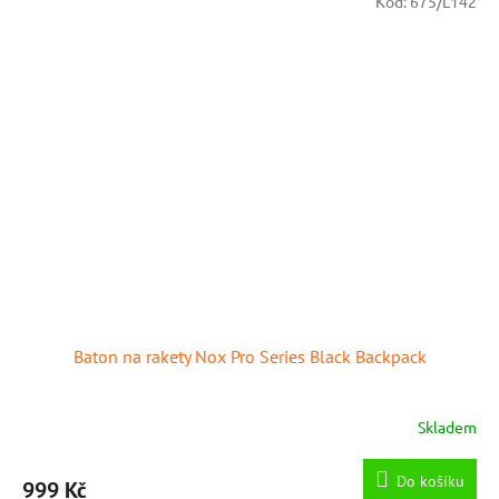
Kód:
675/L142
Baton na rakety Nox Pro Series Black Backpack
Skladem
Do košíku
999 Kč