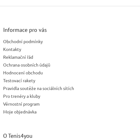
v
l
Z
á
á
d
p
a
a
Informace pro vás
c
t
í
Obchodní podmínky
í
p
Kontakty
r
v
Reklamační řád
k
Ochrana osobních údajů
y
Hodnocení obchodu
v
ý
Testovací rakety
p
Pravidla soutěže na sociálních sítích
i
Pro trenéry a kluby
s
u
Věrnostní program
Moje objednávka
O Tenis4you