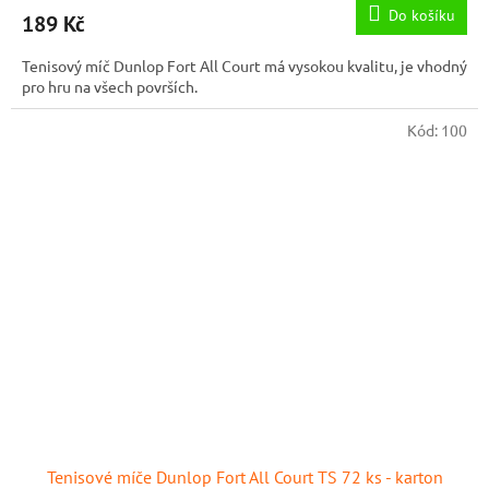
produktu
Do košíku
189 Kč
je
5,0
Tenisový míč Dunlop Fort All Court má vysokou kvalitu, je vhodný
z
pro hru na všech površích.
5
hvězdiček.
Kód:
100
Tenisové míče Dunlop Fort All Court TS 72 ks - karton