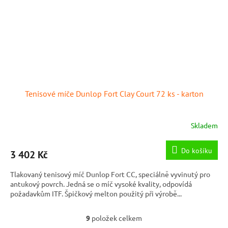
Tenisové míče Dunlop Fort Clay Court 72 ks - karton
Skladem
Do košíku
3 402 Kč
Tlakovaný tenisový míč Dunlop Fort CC, speciálně vyvinutý pro
antukový povrch. Jedná se o míč vysoké kvality, odpovídá
požadavkům ITF. Špičkový melton použitý při výrobě...
9
položek celkem
O