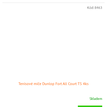
Kód:
8463
Tenisové míče Dunlop Fort All Court TS 4ks
Skladem
Průměrné
hodnocení