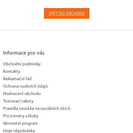
ZPĚT DO OBCHODU
Z
á
p
a
Informace pro vás
t
Obchodní podmínky
í
Kontakty
Reklamační řád
Ochrana osobních údajů
Hodnocení obchodu
Testovací rakety
Pravidla soutěže na sociálních sítích
Pro trenéry a kluby
Věrnostní program
Moje objednávka