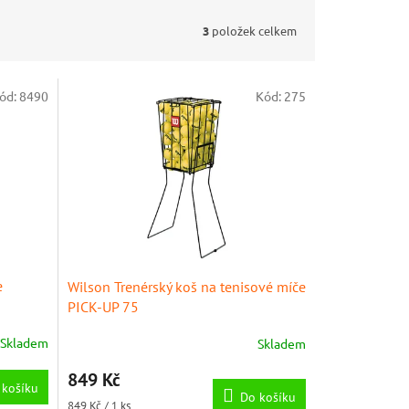
3
položek celkem
ód:
8490
Kód:
275
e
Wilson Trenérský koš na tenisové míče
PICK-UP 75
Skladem
Skladem
849 Kč
 košíku
Do košíku
Měrná
849 Kč / 1 ks