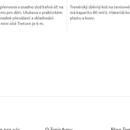
3,0
přenosná a snadno složitelná síť na
Trenérský sběrný koš na tenisov
z
nis pro děti. Uložena v praktickém
má kapacitu 80 míčů. Materiál k
5
snadné přenášení a skladování.
plastu a kovu.
hvězdiček.
mini sítě Tretorn je 6 m.
O
v
l
á
d
a
c
í
p
r
v
k
y
v
ý
p
i
e pro vás
O Tenis4you
Blog Te