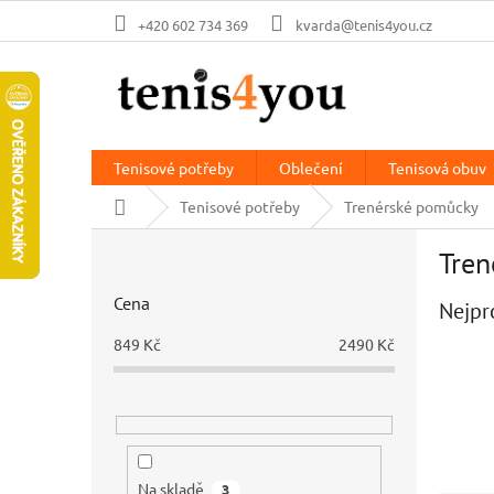
Přejít
+420 602 734 369
kvarda@tenis4you.cz
na
obsah
Tenisové potřeby
Oblečení
Tenisová obuv
Domů
Tenisové potřeby
Trenérské pomůcky
P
Tren
o
s
Cena
Nejpr
t
r
849
Kč
2490
Kč
a
n
n
í
p
a
Na skladě
3