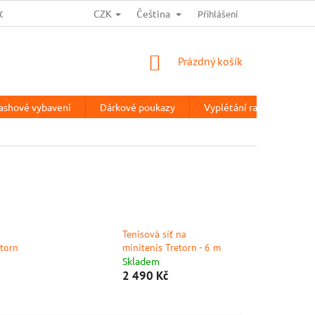
CZK
Čeština
OCHRANA OSOBNÍCH ÚDAJŮ
HODNOCENÍ OBCHODU
Přihlášení
TESTOVA
NÁKUPNÍ
Prázdný košík
KOŠÍK
ashové vybavení
Dárkové poukazy
Vyplétání raket
%V
Tenisová síť na
etorn
minitenis Tretorn - 6 m
Skladem
2 490 Kč