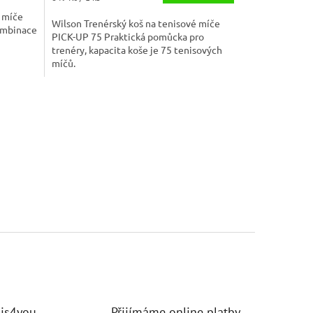
cena:
é míče
Wilson Trenérský koš na tenisové míče
ombinace
PICK-UP 75 Praktická pomůcka pro
trenéry, kapacita koše je 75 tenisových
míčů.
nis4you
Přijímáme online platby