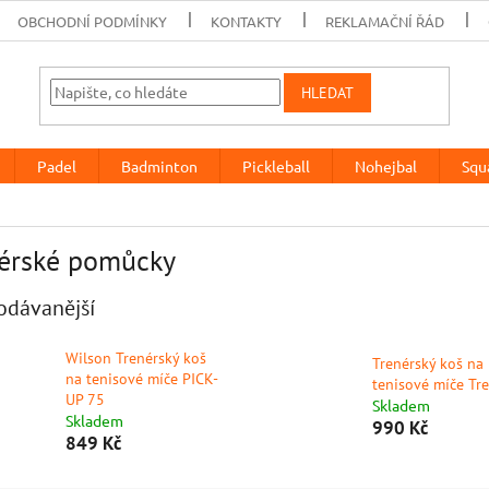
OBCHODNÍ PODMÍNKY
KONTAKTY
REKLAMAČNÍ ŘÁD
HLEDAT
Padel
Badminton
Pickleball
Nohejbal
Squ
érské pomůcky
odávanější
Wilson Trenérský koš
Trenérský koš na
na tenisové míče PICK-
tenisové míče Tr
UP 75
Skladem
Skladem
990 Kč
849 Kč