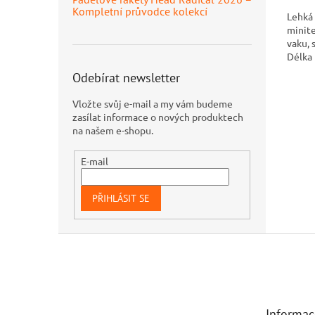
Kompletní průvodce kolekcí
Lehká 
minite
vaku, 
Délka 
Odebírat newsletter
Vložte svůj e-mail a my vám budeme
zasílat informace o nových produktech
na našem e-shopu.
E-mail
PŘIHLÁSIT SE
Z
á
p
a
t
Informac