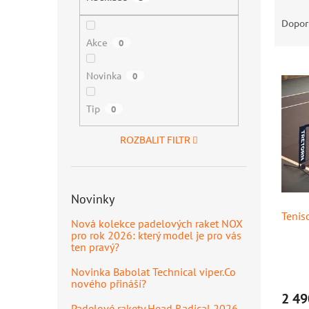
Ř
n
a
e
Dopor
z
l
Akce
0
e
V
n
Novinka
0
ý
í
p
p
Tip
0
i
r
s
o
ROZBALIT FILTR
p
d
r
u
o
k
d
t
Novinky
u
ů
Teniso
k
Nová kolekce padelových raket NOX
t
pro rok 2026: který model je pro vás
ů
ten pravý?
Novinka Babolat Technical viper.Co
nového přináší?
2 49
Padelové rakety Head Radical 2026 –