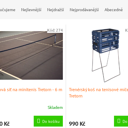
učujeme
Nejlevnější
Nejdražší
Nejprodávanější
Abecedně
Kód:
274
K
vá síť na minitenis Tretorn - 6 m
Trenérský koš na tenisové míč
Tretorn
Skladem
Průměrné
hodnocení
produktu
Do košíku
Do
0 Kč
990 Kč
je