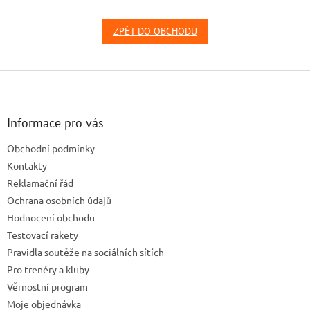
ZPĚT DO OBCHODU
Z
á
p
a
Informace pro vás
t
Obchodní podmínky
í
Kontakty
Reklamační řád
Ochrana osobních údajů
Hodnocení obchodu
Testovací rakety
Pravidla soutěže na sociálních sítích
Pro trenéry a kluby
Věrnostní program
Moje objednávka