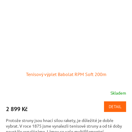
Tenisový výplet Babolat RPM Soft 200m
Skladem
DETAIL
2 899 Kč
Protože struny jsou hnací silou rakety, je důležité je dobře
vybrat. V roce 1875 jsme vynalezli tenisové struny a od té doby
neustále vynalézáme. Lámou se vaše multifilamentní...