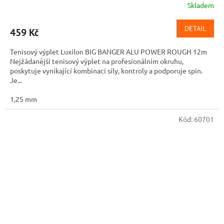
Skladem
DETAIL
459 Kč
Tenisový výplet Luxilon BIG BANGER ALU POWER ROUGH 12m
Nejžádanější tenisový výplet na profesionálním okruhu,
poskytuje vynikající kombinaci síly, kontroly a podporuje spin.
Je...
1,25 mm
Kód:
60701