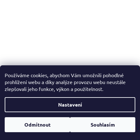
Tenisový výplet Tecnifibre Black Code 4S 200m
Používáme cookies, abychom Vám umožnili pohodlné
prohlížení webu a díky analýze provozu webu neustále
Skladem
zlepšovali jeho funkce, výkon a použitelnost.
DETAIL
2 429 Kč
Nastavení
Tecnifibre 4S je výplet vyvinutý speciálně pro hráče, kteří sázejí
na rotaci a efekt. Díky unikátní čtvercové konstrukci nabízí ještě
Odmítnout
Souhlasím
více spinu než oblíbený Black Code a...
1,30 mm