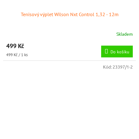
Tenisový výplet Wilson Nxt Control 1,32 - 12m
Skladem
499 Kč
Do košíku
Měrná
499 Kč / 1 ks
cena:
Kód:
23397/1-2