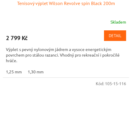
Tenisový výplet Wilson Revolve spin Black 200m
Skladem
DETAIL
2 799 Kč
Výplet s pevný nylonovým jádrem a vysoce energetickým
povrchem pro stálou razanci. Vhodný pro rekreační i pokročilé
hráče.
1,25 mm
1,30 mm
Kód:
105-15-116