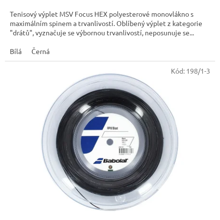
4,0
cena:
z
Tenisový výplet MSV Focus HEX polyesterové monovlákno s
5
maximálním spinem a trvanlivostí. Oblíbený výplet z kategorie
hvězdiček.
"drátů", vyznačuje se výbornou trvanlivostí, neposunuje se...
Bílá
Černá
Kód:
198/1-3