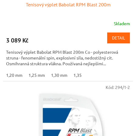
Tenisový výplet Babolat RPM Blast 200m
Skladem
DETAIL
3 089 Kč
Tenisový výplet Babolat RPM Blast 200m Co - polyesterová
struna - fenomenální spin, explosivní síla, nedostižný cit.
Osmihranná struktura vlákna. Používaná nejlepšími...
1,20 mm
1,25 mm
1,30 mm
1,35
Kód:
294/1-2