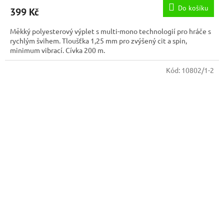
Do košíku
399 Kč
Měkký polyesterový výplet s multi-mono technologií pro hráče s
rychlým švihem. Tloušťka 1,25 mm pro zvýšený cit a spin,
minimum vibrací. Cívka 200 m.
Kód:
10802/1-2