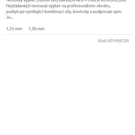
Nejžádanější tenisový výplet na profesionálním okruhu,
poskytuje vynikající kombinaci síly, kontroly a podporuje spin.
Je...
1,25 mm
1,30 mm
Kód:
60149/CER