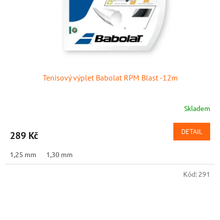
Tenisový výplet Babolat RPM Blast -12m
Skladem
DETAIL
289 Kč
1,25 mm
1,30 mm
Kód:
291