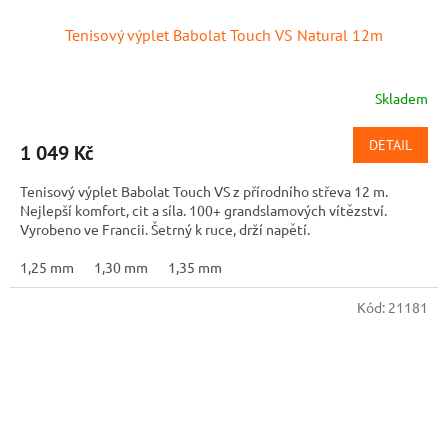
Tenisový výplet Babolat Touch VS Natural 12m
Skladem
DETAIL
1 049 Kč
Tenisový výplet Babolat Touch VS z přírodního střeva 12 m.
Nejlepší komfort, cit a síla. 100+ grandslamových vítězství.
Vyrobeno ve Francii. Šetrný k ruce, drží napětí.
1,25 mm
1,30 mm
1,35 mm
Kód:
21181