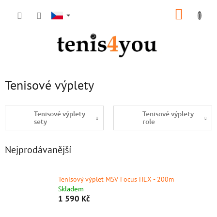
Přejít
NÁKUP
na
obsah
KOŠÍK
Tenisové výplety
Tenisové výplety
Tenisové výplety
sety
role
Nejprodávanější
Tenisový výplet MSV Focus HEX - 200m
Skladem
1 590 Kč