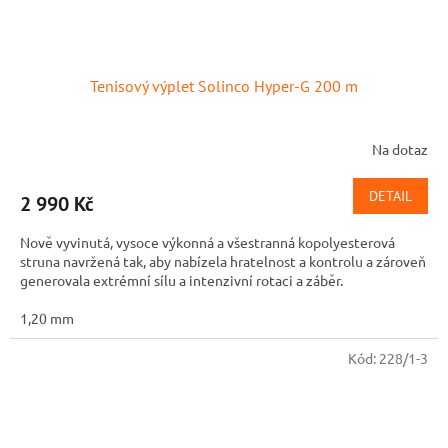
Tenisový výplet Solinco Hyper-G 200 m
Na dotaz
DETAIL
2 990 Kč
Nově vyvinutá, vysoce výkonná a všestranná kopolyesterová
struna navržená tak, aby nabízela hratelnost a kontrolu a zároveň
generovala extrémní sílu a intenzivní rotaci a záběr.
1,20 mm
Kód:
228/1-3