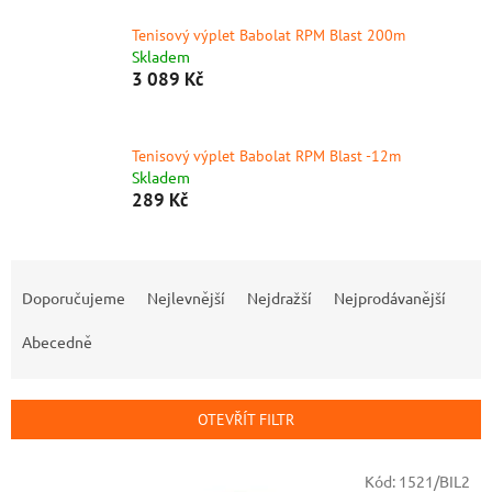
Tenisový výplet Babolat RPM Blast 200m
Skladem
3 089 Kč
Tenisový výplet Babolat RPM Blast -12m
Skladem
289 Kč
Ř
a
Doporučujeme
Nejlevnější
Nejdražší
Nejprodávanější
z
e
Abecedně
n
í
p
OTEVŘÍT FILTR
r
o
V
Kód:
1521/BIL2
d