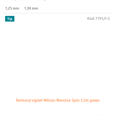
1,25 mm
1,30 mm
Kód:
7791/1-2
Tip
Tenisový výplet Wilson Revolve Spin 12m green