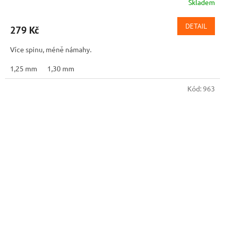
Skladem
DETAIL
279 Kč
Více spinu, méně námahy.
1,25 mm
1,30 mm
Kód:
963