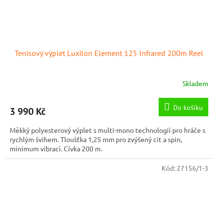
Tenisový výplet Luxilon Element 125 Infrared 200m Reel
Skladem
Do košíku
3 990 Kč
Měkký polyesterový výplet s multi-mono technologií pro hráče s
rychlým švihem. Tloušťka 1,25 mm pro zvýšený cit a spin,
minimum vibrací. Cívka 200 m.
Kód:
27156/1-3