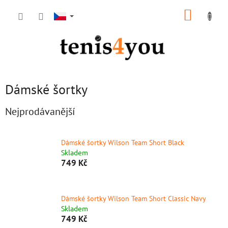
Přejít
NÁKUP
na
obsah
KOŠÍK
Dámské šortky
Nejprodávanější
Dámské šortky Wilson Team Short Black
Skladem
749 Kč
Dámské šortky Wilson Team Short Classic Navy
Skladem
749 Kč