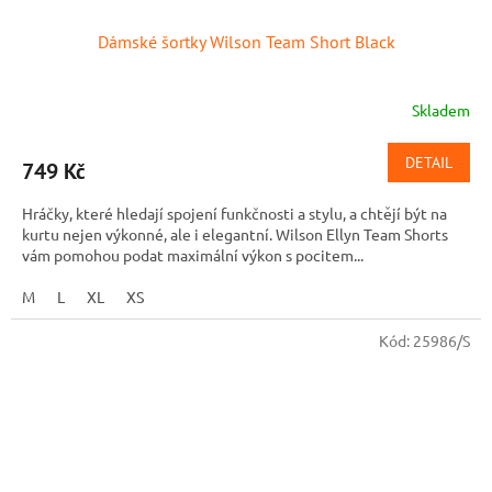
Dámské šortky Wilson Team Short Black
Skladem
DETAIL
749 Kč
Hráčky, které hledají spojení funkčnosti a stylu, a chtějí být na
kurtu nejen výkonné, ale i elegantní. Wilson Ellyn Team Shorts
vám pomohou podat maximální výkon s pocitem...
M
L
XL
XS
Kód:
25986/S