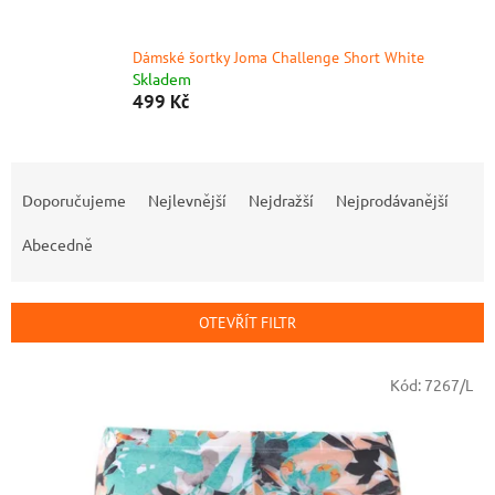
Dámské šortky Joma Challenge Short White
Skladem
499 Kč
Ř
a
Doporučujeme
Nejlevnější
Nejdražší
Nejprodávanější
z
e
Abecedně
n
í
p
OTEVŘÍT FILTR
r
o
V
Kód:
7267/L
d
ý
u
p
k
i
t
s
ů