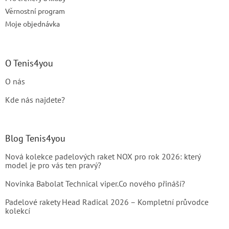
s
u
Věrnostní program
Moje objednávka
O Tenis4you
O nás
Kde nás najdete?
Blog Tenis4you
Nová kolekce padelových raket NOX pro rok 2026: který
model je pro vás ten pravý?
Novinka Babolat Technical viper.Co nového přináší?
Padelové rakety Head Radical 2026 – Kompletní průvodce
kolekcí