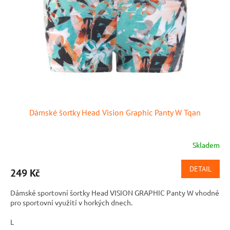
p
r
o
d
u
k
t
ů
Dámské šortky Head Vision Graphic Panty W Tqan
Skladem
DETAIL
249 Kč
Dámské sportovní šortky Head VISION GRAPHIC Panty W vhodné
pro sportovní využití v horkých dnech.
L