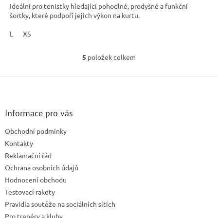
Ideální pro tenistky hledající pohodlné, prodyšné a funkční
šortky, které podpoří jejich výkon na kurtu.
L
XS
5
položek celkem
O
v
l
Z
á
á
d
p
a
a
Informace pro vás
c
t
í
Obchodní podmínky
í
p
Kontakty
r
v
Reklamační řád
k
Ochrana osobních údajů
y
Hodnocení obchodu
v
ý
Testovací rakety
p
Pravidla soutěže na sociálních sítích
i
Pro trenéry a kluby