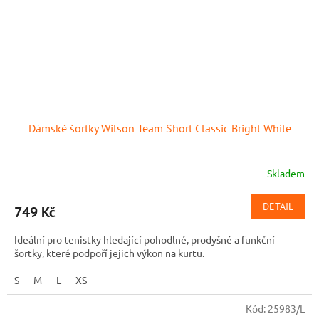
Dámské šortky Wilson Team Short Classic Bright White
Skladem
DETAIL
749 Kč
Ideální pro tenistky hledající pohodlné, prodyšné a funkční
šortky, které podpoří jejich výkon na kurtu.
S
M
L
XS
Kód:
25983/L