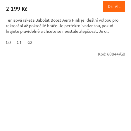
DETAIL
2 199 Kč
Tenisová raketa Babolat Boost Aero Pink je ideální volbou pro
rekreační až pokročilé hráče. Je perfektní variantou, pokud
hrajete pravidelně a chcete se neustále zlepšovat. Je o...
G0
G1
G2
Kód:
60844/G0