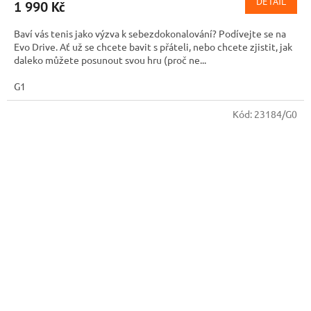
DETAIL
1 990 Kč
Baví vás tenis jako výzva k sebezdokonalování? Podívejte se na
Evo Drive. Ať už se chcete bavit s přáteli, nebo chcete zjistit, jak
daleko můžete posunout svou hru (proč ne...
G1
Kód:
23184/G0