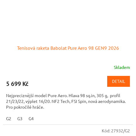
Tenisová raketa Babolat Pure Aero 98 GEN9 2026
Skladem
DETAIL
5 699 Kč
Nejpreciznější model Pure Aero. Hlava 98 sq.in, 305 g, profil
21/23/22, výplet 16/20. NF2 Tech, FSI Spin, nová aerodynamika.
Pro pokročilé hráče.
G2
G3
G4
Kód:
27932/G2