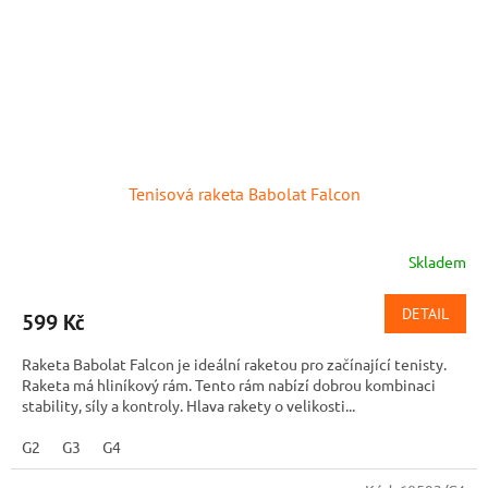
Tenisová raketa Babolat Falcon
Skladem
DETAIL
599 Kč
Raketa Babolat Falcon je ideální raketou pro začínající tenisty.
Raketa má hliníkový rám. Tento rám nabízí dobrou kombinaci
stability, síly a kontroly. Hlava rakety o velikosti...
G2
G3
G4