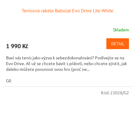
Tenisová raketa Babolat Evo Drive Lite White
Skladem
DETAIL
1 990 Kč
Baví vás tenis jako výzva k sebezdokonalování? Podívejte se na
Evo Drive. Ať už se chcete bavit s přáteli, nebo chcete zjistit, jak
daleko můžete posunout svou hru (proč ne...
G0
Kód:
23028/G2