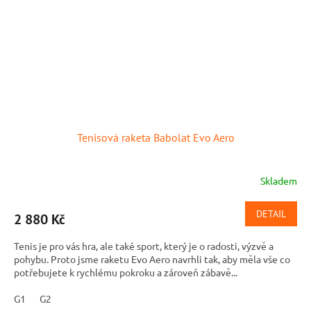
Tenisová raketa Babolat Evo Aero
Skladem
DETAIL
2 880 Kč
Tenis je pro vás hra, ale také sport, který je o radosti, výzvě a
pohybu. Proto jsme raketu Evo Aero navrhli tak, aby měla vše co
potřebujete k rychlému pokroku a zároveň zábavě...
G1
G2