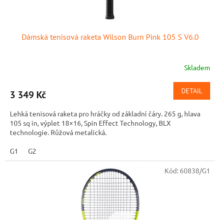
Dámská tenisová raketa Wilson Burn Pink 105 S V6.0
Skladem
DETAIL
3 349 Kč
Lehká tenisová raketa pro hráčky od základní čáry. 265 g, hlava
105 sq in, výplet 18×16, Spin Effect Technology, BLX
technologie. Růžová metalická.
G1
G2
Kód:
60838/G1