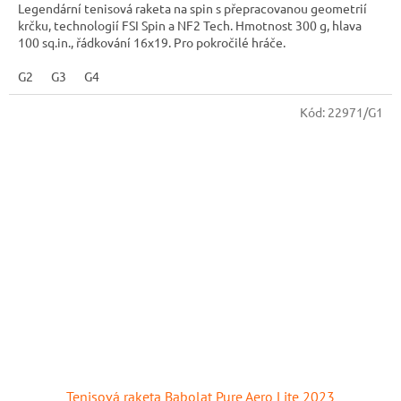
Legendární tenisová raketa na spin s přepracovanou geometrií
krčku, technologií FSI Spin a NF2 Tech. Hmotnost 300 g, hlava
100 sq.in., řádkování 16x19. Pro pokročilé hráče.
G2
G3
G4
Kód:
22971/G1
Tenisová raketa Babolat Pure Aero Lite 2023