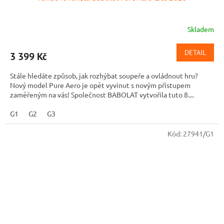
Skladem
DETAIL
3 399 Kč
Stále hledáte způsob, jak rozhýbat soupeře a ovládnout hru?
Nový model Pure Aero je opět vyvinut s novým přístupem
zaměřeným na vás! Společnost BABOLAT vytvořila tuto 8....
G1
G2
G3
Kód:
27941/G1