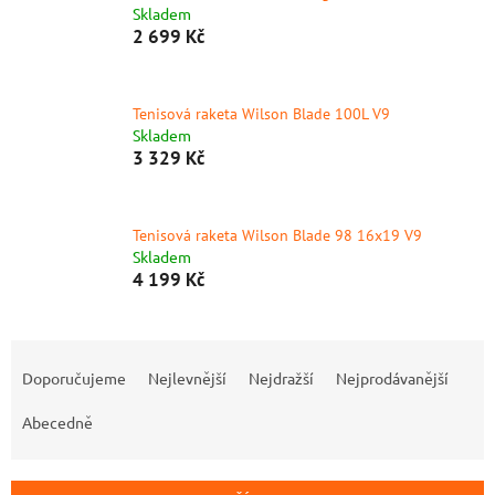
Skladem
2 699 Kč
Tenisová raketa Wilson Blade 100L V9
Skladem
3 329 Kč
Tenisová raketa Wilson Blade 98 16x19 V9
Skladem
4 199 Kč
Ř
a
Doporučujeme
Nejlevnější
Nejdražší
Nejprodávanější
z
e
Abecedně
n
í