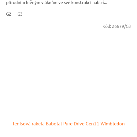
přírodním lněným vláknům ve své konstrukci nabízí...
G2
G3
Kód:
26679/G3
Tenisová raketa Babolat Pure Drive Gen11 Wimbledon