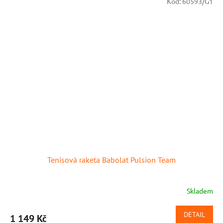
Kód:
60593/G1
Tenisová raketa Babolat Pulsion Team
Skladem
DETAIL
1 149 Kč