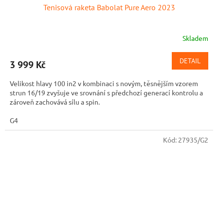
Tenisová raketa Babolat Pure Aero 2023
Skladem
Průměrné
hodnocení
produktu
DETAIL
3 999 Kč
je
5,0
Velikost hlavy 100 in2 v kombinaci s novým, těsnějším vzorem
z
strun 16/19 zvyšuje ve srovnání s předchozí generací kontrolu a
5
zároveň zachovává sílu a spin.
hvězdiček.
G4
Kód:
27935/G2