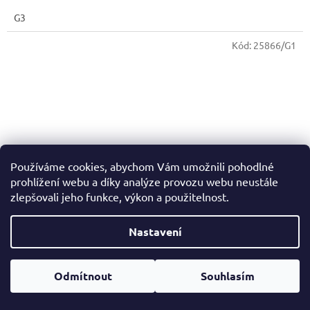
G3
Kód:
25866/G1
Používáme cookies, abychom Vám umožnili pohodlné
prohlížení webu a díky analýze provozu webu neustále
zlepšovali jeho funkce, výkon a použitelnost.
Nastavení
Tenisová raketa Babolat Pure Drive Lite Gen11
Odmítnout
Souhlasím
Skladem