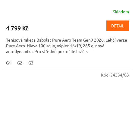
Skladem
DETAIL
4 799 Kč
Tenisová raketa Babolat Pure Aero Team Gen9 2026. Lehčí verze
Pure Aero. Hlava 100 sq.in, výplet 16/19, 285 g, nová
aerodynamika. Pro středně pokročilé hráče.
G1
G2
G3
Kód:
24234/G3