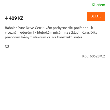
Skladem
DETAIL
4 409 Kč
Babolat Pure Drive Gen11 vám poskytne sílu potřebnou k
vítězným úderům i k hlubokým míčům na základní čáru. Díky
přírodním lněným vláknům ve své konstrukci nabízí...
G3
Kód:
60528/G2