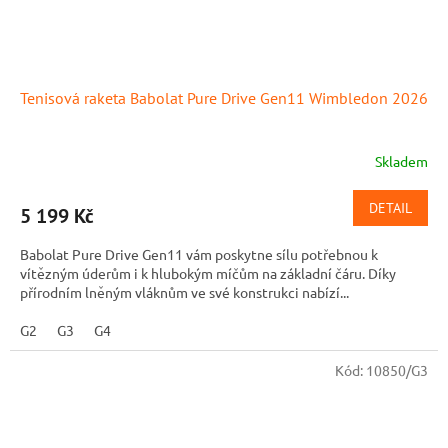
Tenisová raketa Babolat Pure Drive Gen11 Wimbledon 2026
Skladem
DETAIL
5 199 Kč
Babolat Pure Drive Gen11 vám poskytne sílu potřebnou k
vítězným úderům i k hlubokým míčům na základní čáru. Díky
přírodním lněným vláknům ve své konstrukci nabízí...
G2
G3
G4
Kód:
10850/G3