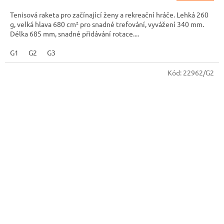
Tenisová raketa pro začínající ženy a rekreační hráče. Lehká 260
g, velká hlava 680 cm² pro snadné trefování, vyvážení 340 mm.
Délka 685 mm, snadné přidávání rotace....
G1
G2
G3
Kód:
22962/G2