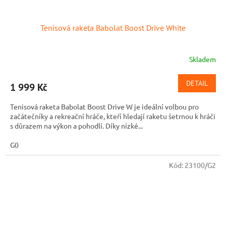
Tenisová raketa Babolat Boost Drive White
Skladem
DETAIL
1 999 Kč
Tenisová raketa Babolat Boost Drive W je ideální volbou pro
začátečníky a rekreační hráče, kteří hledají raketu šetrnou k hráči
s důrazem na výkon a pohodlí. Díky nízké...
G0
Kód:
23100/G2