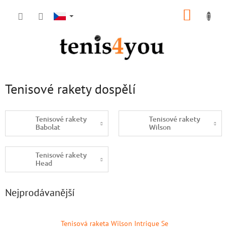
Přejít
NÁKUP
na
obsah
KOŠÍK
Tenisové rakety dospělí
Tenisové rakety
Tenisové rakety
Babolat
Wilson
Tenisové rakety
Head
Nejprodávanější
Tenisová raketa Wilson Intrigue Se