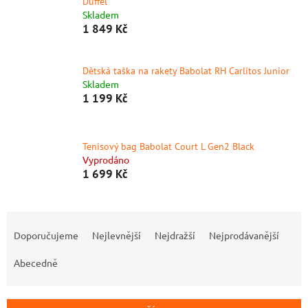
Duffel
Skladem
1 849 Kč
Dětská taška na rakety Babolat RH Carlitos Junior
Skladem
1 199 Kč
Tenisový bag Babolat Court L Gen2 Black
Vyprodáno
1 699 Kč
Ř
a
Doporučujeme
Nejlevnější
Nejdražší
Nejprodávanější
z
e
Abecedně
n
í