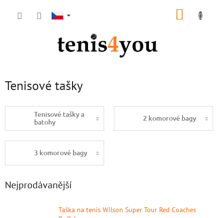
Přejít
NÁKUP
na
obsah
KOŠÍK
Tenisové tašky
Tenisové tašky a
2 komorové bagy
batohy
3 komorové bagy
Nejprodávanější
Taška na tenis Wilson Super Tour Red Coaches