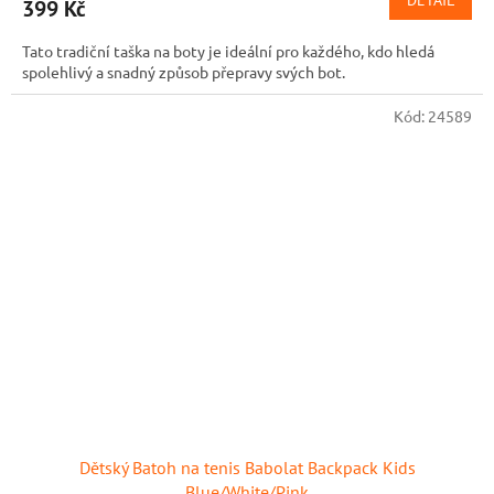
399 Kč
je
5,0
Tato tradiční taška na boty je ideální pro každého, kdo hledá
z
spolehlivý a snadný způsob přepravy svých bot.
5
hvězdiček.
Kód:
24589
Dětský Batoh na tenis Babolat Backpack Kids
Blue/White/Pink