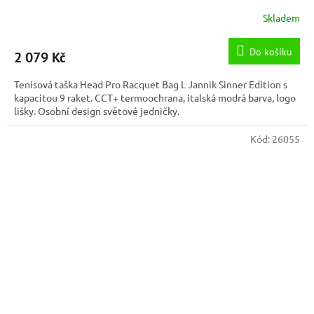
Skladem
Do košíku
2 079 Kč
Tenisová taška Head Pro Racquet Bag L Jannik Sinner Edition s
kapacitou 9 raket. CCT+ termoochrana, italská modrá barva, logo
lišky. Osobní design světové jedničky.
Kód:
26055