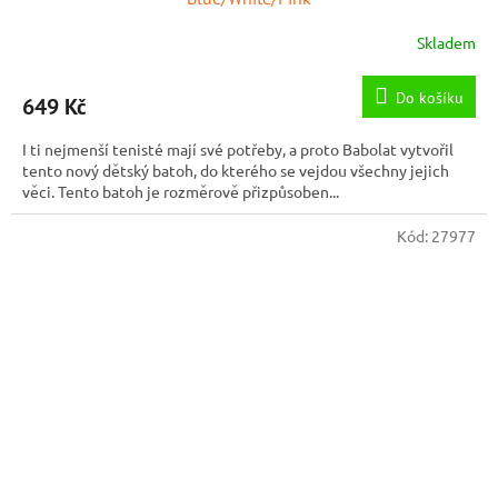
Skladem
Do košíku
649 Kč
I ti nejmenší tenisté mají své potřeby, a proto Babolat vytvořil
tento nový dětský batoh, do kterého se vejdou všechny jejich
věci. Tento batoh je rozměrově přizpůsoben...
Kód:
27977