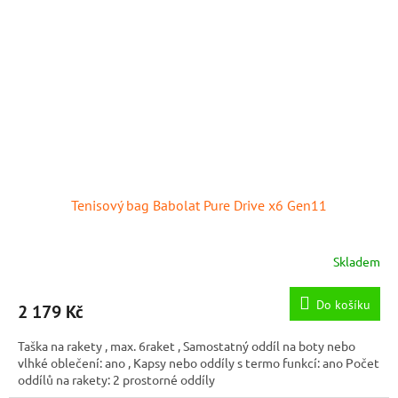
Tenisový bag Babolat Pure Drive x6 Gen11
Skladem
Do košíku
2 179 Kč
Taška na rakety , max. 6raket , Samostatný oddíl na boty nebo
vlhké oblečení: ano , Kapsy nebo oddíly s termo funkcí: ano Počet
oddílů na rakety: 2 prostorné oddíly