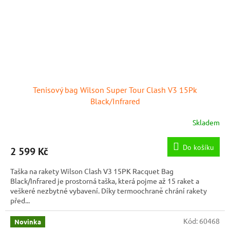
Tenisový bag Wilson Super Tour Clash V3 15Pk
Black/Infrared
Skladem
Do košíku
2 599 Kč
Taška na rakety Wilson Clash V3 15PK Racquet Bag
Black/Infrared je prostorná taška, která pojme až 15 raket a
veškeré nezbytné vybavení. Díky termoochraně chrání rakety
před...
Kód:
60468
Novinka