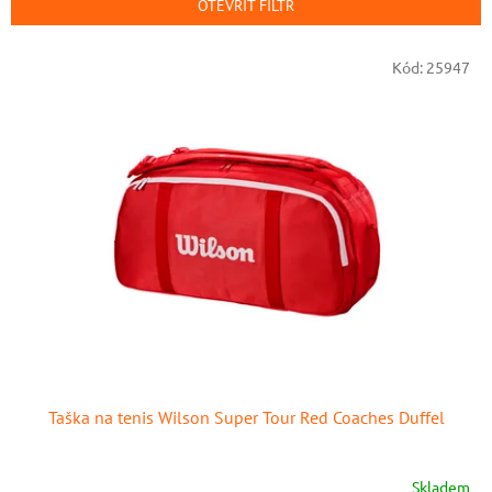
p
OTEVŘÍT FILTR
r
o
V
Kód:
25947
d
ý
u
p
k
i
t
s
ů
p
r
o
d
u
k
t
ů
Taška na tenis Wilson Super Tour Red Coaches Duffel
Skladem