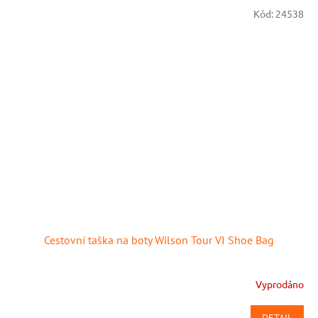
Kód:
24538
Cestovní taška na boty Wilson Tour VI Shoe Bag
Vyprodáno
Průměrné
hodnocení
produktu
DETAIL