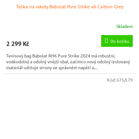
Taška na rakety Babolat Pure Strike x6 Carbon Grey
Skladem
Do košíku
2 299 Kč
Tenisový bag Babolat RH6 Pure Strike 2024 má robustní,
voděodolný a odolný vnější obal, zatímco nový odolný izolovaný
materiál udržuje struny ve správném napětí a...
Kód:
675/L79