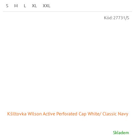
S
M
L
XL
XXL
Kód:
27731/S
Kšiltovka Wilson Active Perforated Cap White/ Classic Navy
Skladem