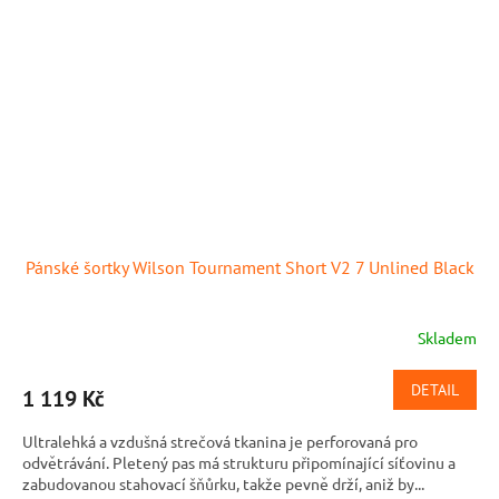
Pánské šortky Wilson Tournament Short V2 7 Unlined Black
Skladem
DETAIL
1 119 Kč
Ultralehká a vzdušná strečová tkanina je perforovaná pro
odvětrávání. Pletený pas má strukturu připomínající síťovinu a
zabudovanou stahovací šňůrku, takže pevně drží, aniž by...