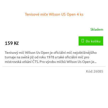
Tenisové míče Wilson US Open 4 ks
Skladem
Průměrné
hodnocení
produktu
Do košíku
159 Kč
je
5,0
Tenisový míč Wilson Us Open je oficiální míč nejobtížnějšího
z
turnaje na světě již od roku 1978 a také oficiální míč pro
5
mistrovská utkání ČTS. Pro výrobu míčků Wilson Us Open je...
hvězdiček.
Kód:
26085