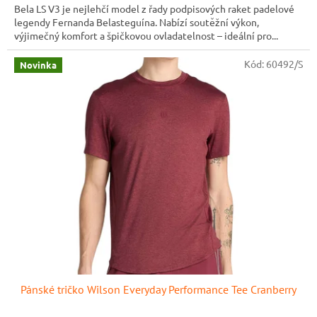
Bela LS V3 je nejlehčí model z řady podpisových raket padelové
legendy Fernanda Belasteguína. Nabízí soutěžní výkon,
výjimečný komfort a špičkovou ovladatelnost – ideální pro...
Kód:
60492/S
Novinka
Pánské tričko Wilson Everyday Performance Tee Cranberry