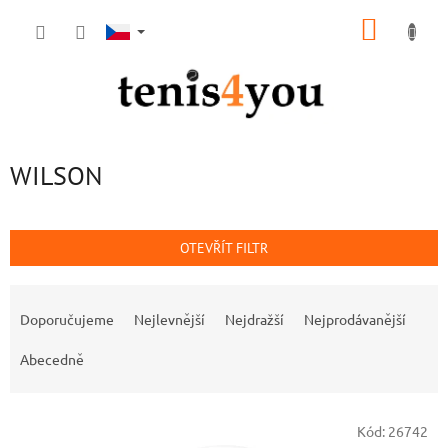
Přejít
NÁKUP
na
obsah
KOŠÍK
WILSON
OTEVŘÍT FILTR
Ř
a
Doporučujeme
Nejlevnější
Nejdražší
Nejprodávanější
z
e
Abecedně
n
í
V
p
Kód:
26742
ý