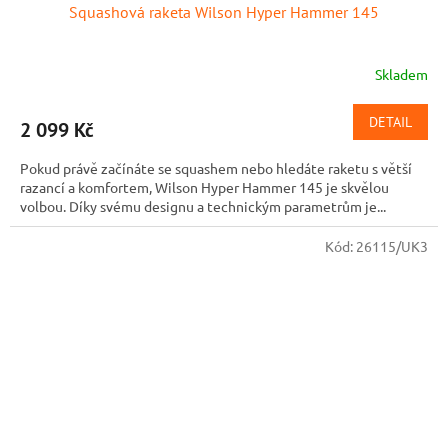
Squashová raketa Wilson Hyper Hammer 145
Skladem
DETAIL
2 099 Kč
Pokud právě začínáte se squashem nebo hledáte raketu s větší
razancí a komfortem, Wilson Hyper Hammer 145 je skvělou
volbou. Díky svému designu a technickým parametrům je...
Kód:
26115/UK3