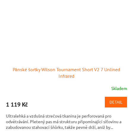
Pánské šortky Wilson Tournament Short V2 7 Unlined
Infrared
Skladem
DETAIL
1 119 Kč
Ultralehká a vzdušná strečová tkanina je perforovaná pro
odvětrávání. Pletený pas má strukturu připomínající síťovinu a
zabudovanou stahovací šňůrku, takže pevně drží, aniž by...