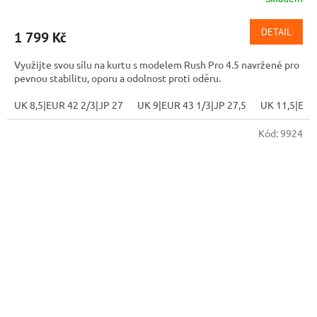
DETAIL
1 799 Kč
Využijte svou sílu na kurtu s modelem Rush Pro 4.5 navržené pro
pevnou stabilitu, oporu a odolnost proti oděru.
UK 8,5|EUR 42 2/3|JP 27
UK 9|EUR 43 1/3|JP 27,5
UK 11,5|EUR
Kód:
9924