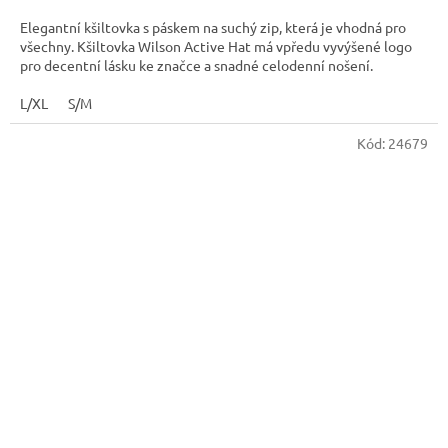
Elegantní kšiltovka s páskem na suchý zip, která je vhodná pro
všechny. Kšiltovka Wilson Active Hat má vpředu vyvýšené logo
pro decentní lásku ke značce a snadné celodenní nošení.
L/XL
S/M
Kód:
24679