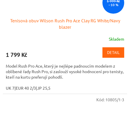
1 999 Kč
–10 %
Tenisová obuv Wilson Rush Pro Ace Clay RG White/Navy
blazer
Skladem
DETAIL
1 799 Kč
Model Rush Pro Ace, který je nejlépe padnoucím modelem z
oblíbené řady Rush Pro, si zaslouží vysoké hodnocení pro tenisty,
kteří na kurtu preferují pohodlí.
UK 7|EUR 40 2/3|JP 25,5
Kód:
10805/1-3