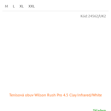
M
L
XL
XXL
Kód:
24562/UK2
Tenisová obuv Wilson Rush Pro 4.5 Clay Infrared/White
Skladem