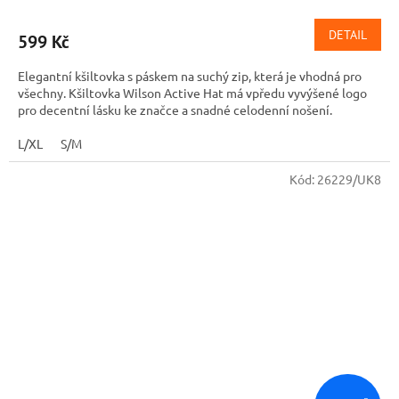
DETAIL
599 Kč
Elegantní kšiltovka s páskem na suchý zip, která je vhodná pro
všechny. Kšiltovka Wilson Active Hat má vpředu vyvýšené logo
pro decentní lásku ke značce a snadné celodenní nošení.
L/XL
S/M
Kód:
26229/UK8