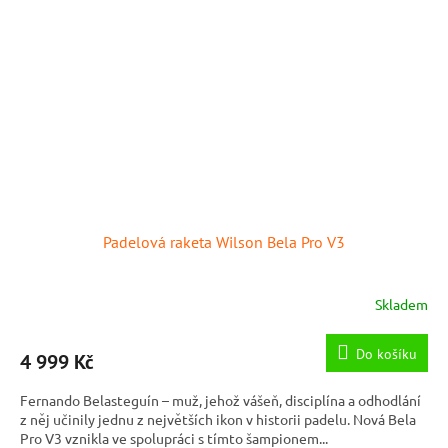
Padelová raketa Wilson Bela Pro V3
Skladem
Do košíku
4 999 Kč
Fernando Belasteguín – muž, jehož vášeň, disciplína a odhodlání
z něj učinily jednu z největších ikon v historii padelu. Nová Bela
Pro V3 vznikla ve spolupráci s tímto šampionem...