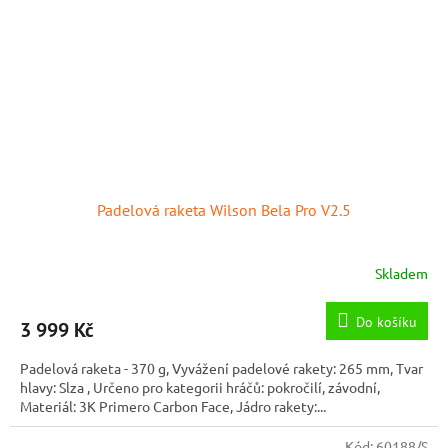
Padelová raketa Wilson Bela Pro V2.5
Skladem
Do košíku
3 999 Kč
Padelová raketa - 370 g, Vyvážení padelové rakety: 265 mm, Tvar
hlavy: Slza , Určeno pro kategorii hráčů: pokročilí, závodní,
Materiál: 3K Primero Carbon Face, Jádro rakety:...
Kód:
60188/S