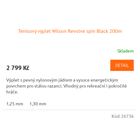
Tenisový výplet Wilson Revolve spin Black 200m
Skladem
DETAIL
2 799 Kč
Výplet s pevný nylonovým jádrem a vysoce energetickým
povrchem pro stálou razanci. Vhodný pro rekreační i pokročilé
hráče.
1,25 mm
1,30 mm
Kód:
26736