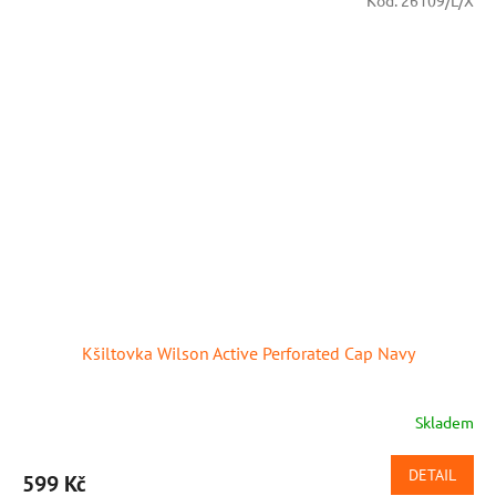
Kód:
26109/L/X
Kšiltovka Wilson Active Perforated Cap Navy
Skladem
DETAIL
599 Kč