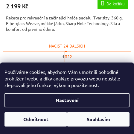
Do košíku
2 199 Kč
Raketa pro rekreační a začínající hráče padelu. Tvar slzy, 360 g,
Fiberglass Weave, měkké jádro, Sharp Hole Technology. Síla a
komfort od prvního úderu.
NAČÍST 24 DALŠÍCH
S
1
22
t
O
r
517
položek celkem
v
á
Používáme cookies, abychom Vám umožnili pohodlné
l
NAHORU
n
prohlížení webu a díky analýze provozu webu neustále
á
k
o
d
zlepšovali jeho funkce, výkon a použitelnost.
v
Z
a
á
c
á
n
Nastavení
í
p
í
p
a
Informace pro vás
r
t
v
Odmítnout
Souhlasím
Obchodní podmínky
í
k
Kontakty
y