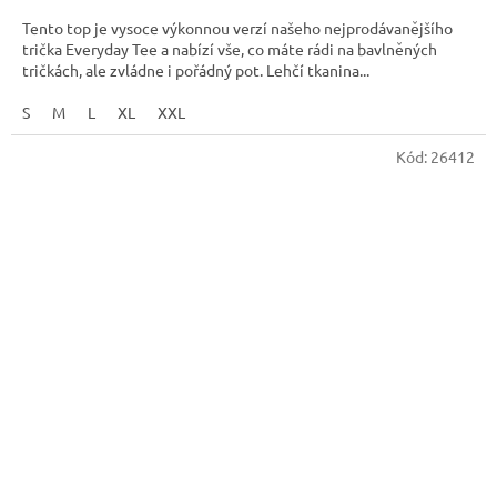
Tento top je vysoce výkonnou verzí našeho nejprodávanějšího
trička Everyday Tee a nabízí vše, co máte rádi na bavlněných
tričkách, ale zvládne i pořádný pot. Lehčí tkanina...
S
M
L
XL
XXL
Kód:
26412