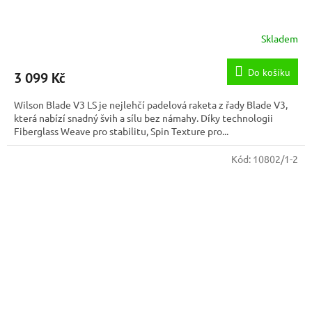
Skladem
Do košíku
3 099 Kč
Wilson Blade V3 LS je nejlehčí padelová raketa z řady Blade V3,
která nabízí snadný švih a sílu bez námahy. Díky technologii
Fiberglass Weave pro stabilitu, Spin Texture pro...
Kód:
10802/1-2