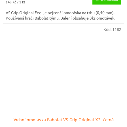
Měrná
148 Kč / 1 ks
cena:
VS Grip Original Feel je nejtenčí omotávka na trhu (0,40 mm).
Používaná hráči Babolat týmu. Balení obsahuje 3ks omotávek.
Kód:
1182
Vrchní omotávka Babolat VS Grip Original X3- černá