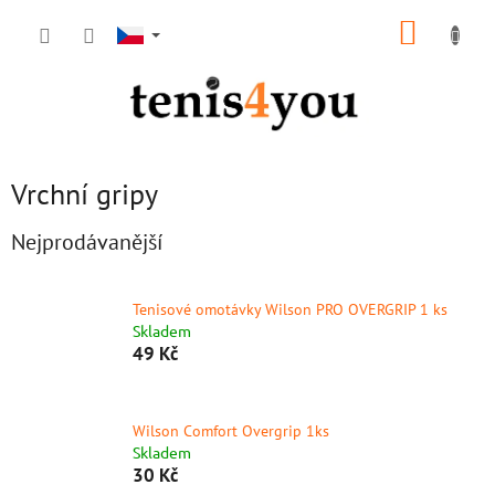
Přejít
NÁKUP
na
obsah
KOŠÍK
Vrchní gripy
Nejprodávanější
Tenisové omotávky Wilson PRO OVERGRIP 1 ks
Skladem
49 Kč
Wilson Comfort Overgrip 1ks
Skladem
30 Kč