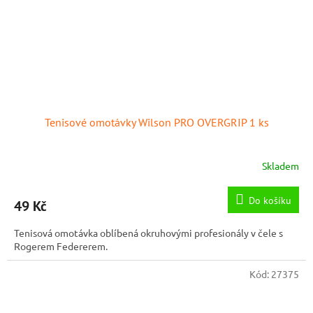
Tenisové omotávky Wilson PRO OVERGRIP 1 ks
Skladem
Průměrné
hodnocení
produktu
Do košíku
49 Kč
je
5,0
Tenisová omotávka oblíbená okruhovými profesionály v čele s
z
Rogerem Federerem.
5
hvězdiček.
Kód:
27375