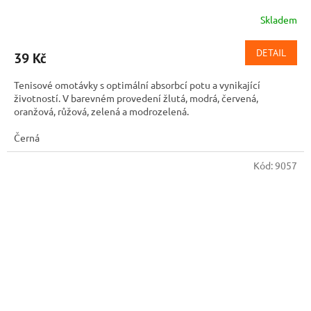
Skladem
DETAIL
39 Kč
Tenisové omotávky s optimální absorbcí potu a vynikající
životností. V barevném provedení žlutá, modrá, červená,
oranžová, růžová, zelená a modrozelená.
Černá
Kód:
9057