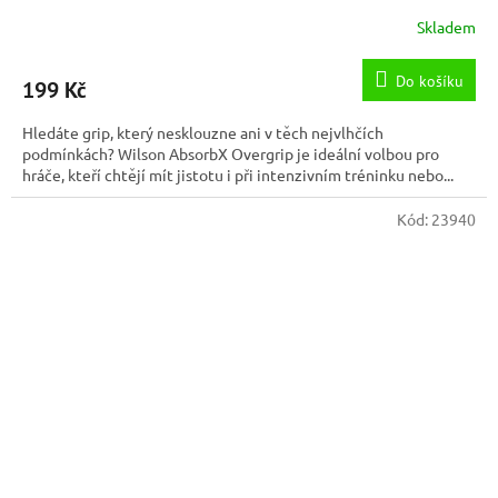
Skladem
Do košíku
199 Kč
Hledáte grip, který nesklouzne ani v těch nejvlhčích
podmínkách? Wilson AbsorbX Overgrip je ideální volbou pro
hráče, kteří chtějí mít jistotu i při intenzivním tréninku nebo...
Kód:
23940