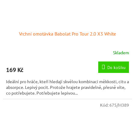
Vrchní omotávka Babolat Pro Tour 2.0 X3 White
Skladem
Do košíku
169 Kč
Ideální pro hráče, kteří hledají skvělou kombinaci měkkosti, citu a
absorpce. Lepivý pocit. Protože hrajete pravidelně, přesně víte,
co potřebujete. Potřebujete lepivou...
Kód:
675/M389