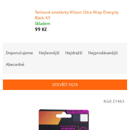
Tenisové omotávky Wilson Ultra Wrap Overgrip
Black X3
Skladem
99 Kč
Ř
a
Doporučujeme
Nejlevnější
Nejdražší
Nejprodávanější
z
e
Abecedně
n
í
p
OTEVŘÍT FILTR
r
o
V
Kód:
21463
d
ý
u
p
k
i
t
s
ů