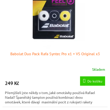
p
r
o
d
u
k
t
ů
Babolat Duo Pack Rafa Syntec Pro x1 + VS Original x3
Skladem
Do košíku
249 Kč
Přemýšleli jste někdy o tom, jaké omotávky používá Rafael
Nadal? Španělský šampion používá kombinaci dvou
omotávek, které dávají maximální pocit z rukojeti rakety