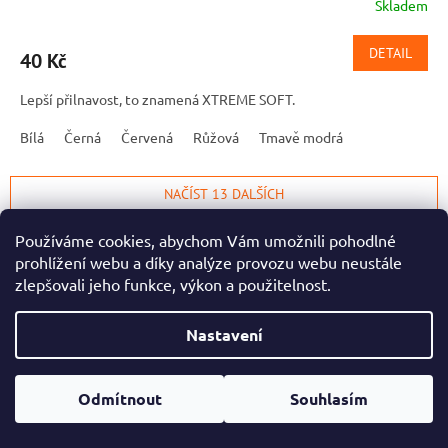
Skladem
DETAIL
40 Kč
Lepší přilnavost, to znamená XTREME SOFT.
Bílá
Černá
Červená
Růžová
Tmavě modrá
NAČÍST 13 DALŠÍCH
S
1
2
t
Používáme cookies, abychom Vám umožnili pohodlné
O
r
37
položek celkem
prohlížení webu a díky analýze provozu webu neustále
v
á
zlepšovali jeho funkce, výkon a použitelnost.
l
NAHORU
n
á
k
o
d
Nastavení
v
Z
a
á
c
á
n
í
p
í
Odmítnout
Souhlasím
p
a
Informace pro vás
r
t
v
Obchodní podmínky