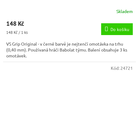
Skladem
148 Kč
Do košíku
Měrná
148 Kč / 1 ks
cena:
VS Grip Original - v černé barvě je nejtenčí omotávka na trhu
(0,40 mm). Používaná hráči Babolat týmu. Balení obsahuje 3 ks
omotávek.
Kód:
24721