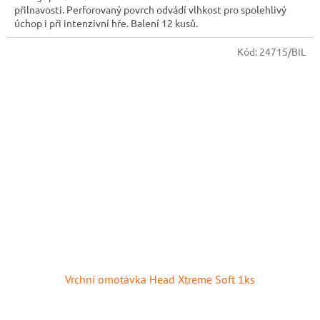
přilnavosti. Perforovaný povrch odvádí vlhkost pro spolehlivý
úchop i při intenzivní hře. Balení 12 kusů.
Kód:
24715/BIL
Vrchní omotávka Head Xtreme Soft 1ks