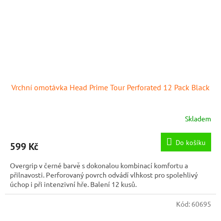
Vrchní omotávka Head Prime Tour Perforated 12 Pack Black
Skladem
Do košíku
599 Kč
Overgrip v černé barvě s dokonalou kombinací komfortu a
přilnavosti. Perforovaný povrch odvádí vlhkost pro spolehlivý
úchop i při intenzivní hře. Balení 12 kusů.
Kód:
60695