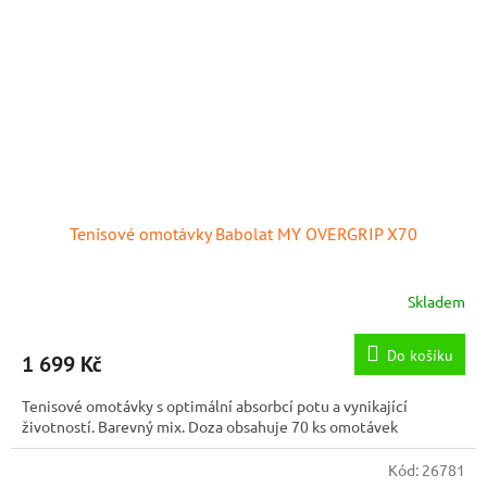
Tenisové omotávky Babolat MY OVERGRIP X70
Skladem
Do košíku
1 699 Kč
Tenisové omotávky s optimální absorbcí potu a vynikající
životností. Barevný mix. Doza obsahuje 70 ks omotávek
Kód:
26781