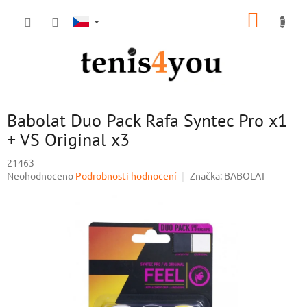
Přejít
NÁKUP
na
obsah
KOŠÍK
Babolat Duo Pack Rafa Syntec Pro x1
+ VS Original x3
21463
Průměrné
Neohodnoceno
Podrobnosti hodnocení
Značka:
BABOLAT
hodnocení
produktu
je
0,0
z
5
hvězdiček.