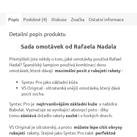
Popis
Podobné (4)
Diskuze
Značka
Ostatní informace
Detailní popis produktu
Sada omotávek od Rafaela Nadala
Přemýšleli jste někdy o tom, jaké omotávky používá Rafael
Nadal?
Španělský šampion používá kombinaci dvou
omotávek,
které dávají
maximální pocit z rukojeti rakety
:
Syntec Pro jako základní kůže
VS Original - ultratenká vnější omotávka, který dává
pocit sucha.
Syntec Pro je
nejtrvanlivějším základní kuže
v nabídce
Babolat.
Vyznačuje se vynikající absorpcí potu - díky
tomu
zůstává
držadlo rakety
suché
i v horkých dnech.
VS Original je ultratenký, a proto
můžete lépe cítit obrysy
rukojeti
rakety.
Stejně jako Syntec Pro také
perfektně