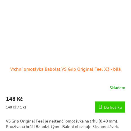
Vrchní omotávka Babolat VS Grip Original Feel X3 - bílá
Skladem
148 Kč
Měrná
148 Kč / 1 ks
Do košíku
cena:
VS Grip Original Feel je nejtenčí omotávka na trhu (0,40 mm).
Používaná hráči Babolat týmu. Balení obsahuje 3ks omotávek.