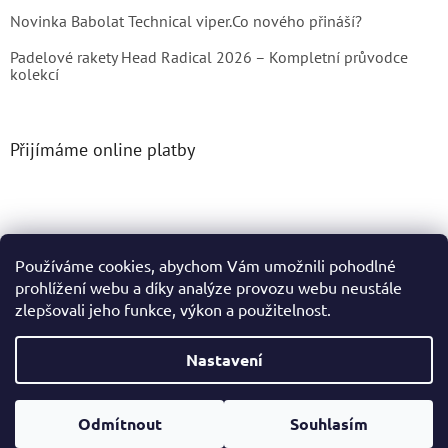
Novinka Babolat Technical viper.Co nového přináší?
Padelové rakety Head Radical 2026 – Kompletní průvodce
kolekcí
Přijímáme online platby
Používáme cookies, abychom Vám umožnili pohodlné
prohlížení webu a díky analýze provozu webu neustále
Vytvořil Shoptet
zlepšovali jeho funkce, výkon a použitelnost.
Copyright 2026
Tenis4You
. Všechna práva vyhrazena.
Nastavení
Podle zákona o evidenci tržeb je prodávající povinen vystavit
Odmítnout
Souhlasím
kupujícímu účtenku. Zároveň je povinen zaevidovat přijatou
tržbu u správce daně online; v případě technického výpadku