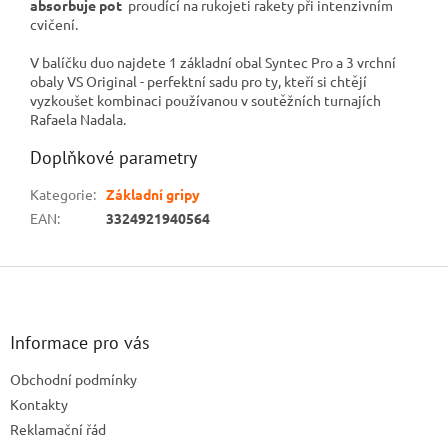
absorbuje pot
proudící na rukojeti rakety při intenzivním
cvičení.
V balíčku duo najdete 1 základní obal Syntec Pro a 3 vrchní
obaly VS Original - perfektní sadu pro ty, kteří si chtějí
vyzkoušet kombinaci používanou v soutěžních turnajích
Rafaela Nadala.
Doplňkové parametry
Kategorie
:
Základní gripy
EAN
:
3324921940564
Z
á
p
a
Informace pro vás
t
Obchodní podmínky
í
Kontakty
Reklamační řád