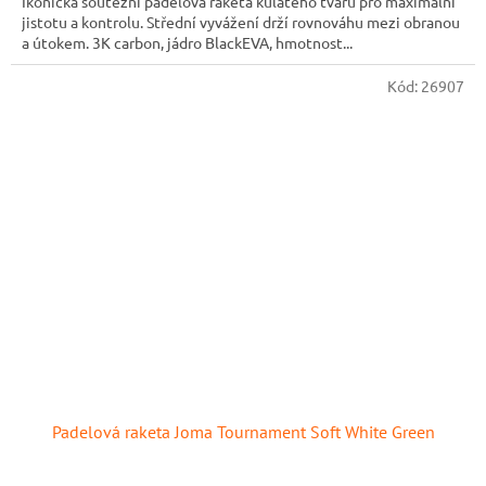
Ikonická soutěžní padelová raketa kulatého tvaru pro maximální
jistotu a kontrolu. Střední vyvážení drží rovnováhu mezi obranou
a útokem. 3K carbon, jádro BlackEVA, hmotnost...
Kód:
26907
Padelová raketa Joma Tournament Soft White Green