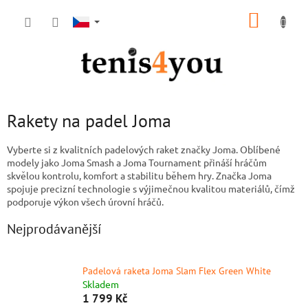
Přejít
NÁKUP
na
obsah
KOŠÍK
Rakety na padel Joma
Vyberte si z kvalitních padelových raket značky Joma. Oblíbené
modely jako Joma Smash a Joma Tournament přináší hráčům
skvělou kontrolu, komfort a stabilitu během hry. Značka Joma
spojuje precizní technologie s výjimečnou kvalitou materiálů, čímž
podporuje výkon všech úrovní hráčů.
Nejprodávanější
Padelová raketa Joma Slam Flex Green White
Skladem
1 799 Kč