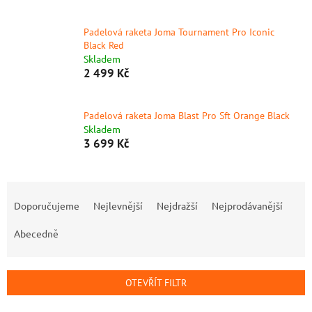
Padelová raketa Joma Tournament Pro Iconic
Black Red
Skladem
2 499 Kč
Padelová raketa Joma Blast Pro Sft Orange Black
Skladem
3 699 Kč
Ř
a
Doporučujeme
Nejlevnější
Nejdražší
Nejprodávanější
z
e
Abecedně
n
í
p
OTEVŘÍT FILTR
r
o