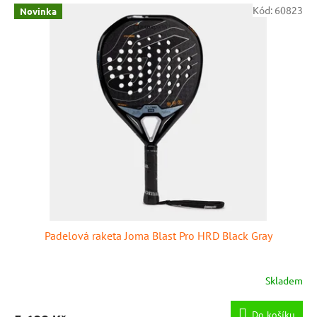
V
Kód:
60823
Novinka
d
ý
u
p
k
i
t
s
ů
p
r
o
d
u
k
t
ů
Padelová raketa Joma Blast Pro HRD Black Gray
Skladem
Do košíku