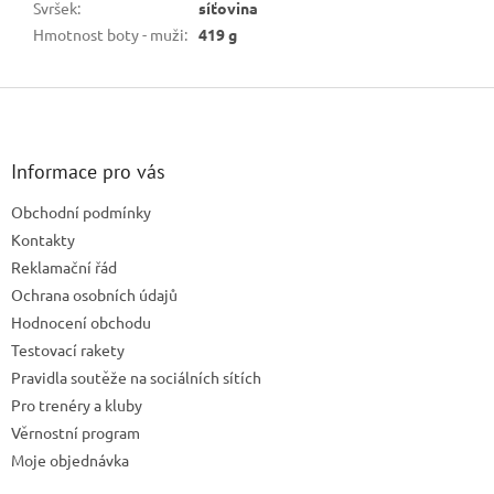
Svršek
:
síťovina
Hmotnost boty - muži
:
419 g
Z
á
p
a
Informace pro vás
t
Obchodní podmínky
í
Kontakty
Reklamační řád
Ochrana osobních údajů
Hodnocení obchodu
Testovací rakety
Pravidla soutěže na sociálních sítích
Pro trenéry a kluby
Věrnostní program
Moje objednávka