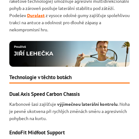
raketové technologie) umožňuje agresivní multidirekcionální
pohyb a zároveň posiluje laterální stabilitu pod zátěží.
Podešev
Duralast
z vysoce odolné gumy zajišťuje spolehlivou
trakci na antuce a odolnost pro dlouhé zápasy a
nekompromisní hru.
Technologie v těchto botách
Dual Axis Speed Carbon Chassis
Karbonové šasi zajišťuje
výjimečnou laterální kontrolu
. Noha
je pevně ukotvena při rychlých změnách směru a agresivních
pohybech na kurtu.
EndoFit Midfoot Support