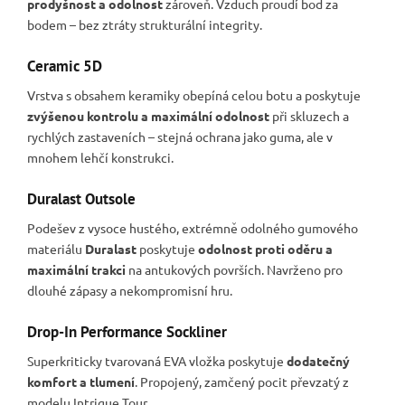
prodyšnost a odolnost
zároveň. Vzduch proudí bod za
bodem – bez ztráty strukturální integrity.
Ceramic 5D
Vrstva s obsahem keramiky obepíná celou botu a poskytuje
zvýšenou kontrolu a maximální odolnost
při skluzech a
rychlých zastaveních – stejná ochrana jako guma, ale v
mnohem lehčí konstrukci.
Duralast Outsole
Podešev z vysoce hustého, extrémně odolného gumového
materiálu
Duralast
poskytuje
odolnost proti oděru a
maximální trakci
na antukových površích. Navrženo pro
dlouhé zápasy a nekompromisní hru.
Drop-In Performance Sockliner
Superkriticky tvarovaná EVA vložka poskytuje
dodatečný
komfort a tlumení
. Propojený, zamčený pocit převzatý z
modelu Intrigue Tour.