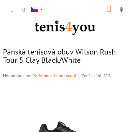
Přejít
NÁKUP
na
obsah
KOŠÍK
Pánská tenisová obuv Wilson Rush
Tour 5 Clay Black/White
Průměrné
Neohodnoceno
Podrobnosti hodnocení
Značka:
WILSON
hodnocení
produktu
je
0,0
z
5
hvězdiček.