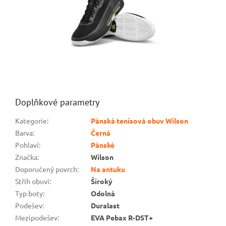
Doplňkové parametry
Kategorie
:
Pánská tenisová obuv Wilson
Barva
:
Černá
Pohlaví
:
Pánské
Značka
:
Wilson
Doporučený povrch
:
Na antuku
Střih obuvi
:
Široký
Typ boty
:
Odolná
Podešev
:
Duralast
Mezipodešev
:
EVA Pebax R-DST+