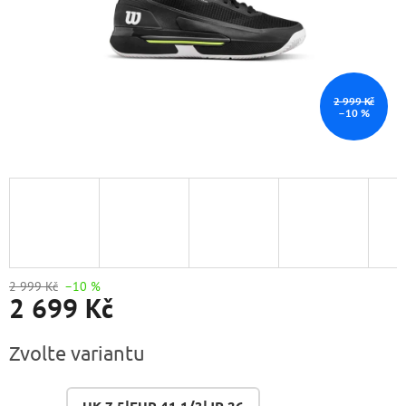
2 999 Kč
–10 %
2 999 Kč
–10 %
2 699 Kč
Měrná
Zvolte variantu
cena: