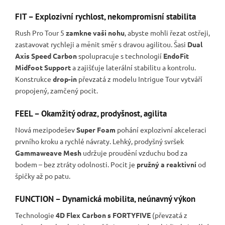
FIT – Explozivní rychlost, nekompromisní stabilita
Rush Pro Tour 5
zamkne vaši nohu
, abyste mohli řezat ostřeji,
zastavovat rychleji a měnit směr s dravou agilitou. Šasi
Dual
Axis Speed Carbon
spolupracuje s technologií
EndoFit
Midfoot Support
a zajišťuje laterální stabilitu a kontrolu.
Konstrukce
drop-in
převzatá z modelu Intrigue Tour vytváří
propojený, zamčený pocit.
FEEL – Okamžitý odraz, prodyšnost, agilita
Nová mezipodešev
Super Foam
pohání explozivní akceleraci
prvního kroku a rychlé návraty. Lehký, prodyšný svršek
Gammaweave Mesh
udržuje proudění vzduchu bod za
bodem – bez ztráty odolnosti. Pocit je
pružný a reaktivní
od
špičky až po patu.
FUNCTION – Dynamická mobilita, neúnavný výkon
Technologie
4D Flex Carbon s FORTYFIVE
(převzatá z