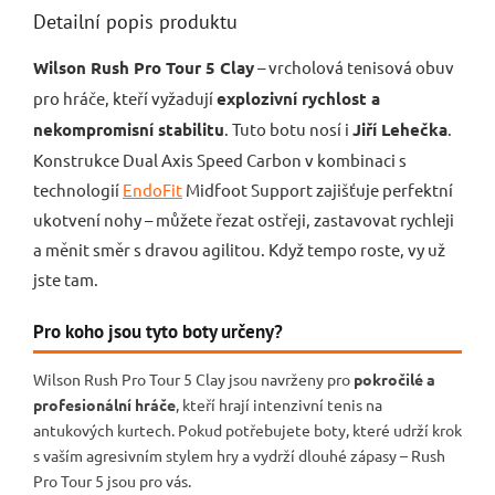
Detailní popis produktu
Wilson Rush Pro Tour 5 Clay
– vrcholová tenisová obuv
pro hráče, kteří vyžadují
explozivní rychlost a
nekompromisní stabilitu
. Tuto botu nosí i
Jiří Lehečka
.
Konstrukce Dual Axis Speed Carbon v kombinaci s
technologií
EndoFit
Midfoot Support zajišťuje perfektní
ukotvení nohy – můžete řezat ostřeji, zastavovat rychleji
a měnit směr s dravou agilitou. Když tempo roste, vy už
jste tam.
Pro koho jsou tyto boty určeny?
Wilson Rush Pro Tour 5 Clay jsou navrženy pro
pokročilé a
profesionální hráče
, kteří hrají intenzivní tenis na
antukových kurtech. Pokud potřebujete boty, které udrží krok
s vaším agresivním stylem hry a vydrží dlouhé zápasy – Rush
Pro Tour 5 jsou pro vás.