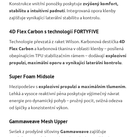
Konstrukce vnitřní ponožky poskytuje
zvýšený komfort,
stabilitu a intuitivní padnutí
. Integrovaná opora klenby
zajišťuje vynikající laterální stabilitu a kontrolu.
4D Flex Carbon s technologií FORTYFIVE
Technologie převzatá z raket Wilson. Karbonová destička
4D
Flex Carbon
a karbonová tkanina v oblasti klenby – posílená
obepínajícím TPU stabilizačním rámem – dodávají
explozivní
propulzi, maximální oporu a vynikající laterální kontrolu
.
Super Foam Midsole
Mezipodešev s
explozivní propulzí a maximálním tlumením
.
Lehká a vysoce reaktivní pěna poskytuje výjimečný návrat
energie pro dynamický pohyb – pružný pocit, svižná odezva
od špičky a konzistentní výkon.
Gammaweave Mesh Upper
Svršek z prodyšné síťoviny
Gammaweave
zajišťuje