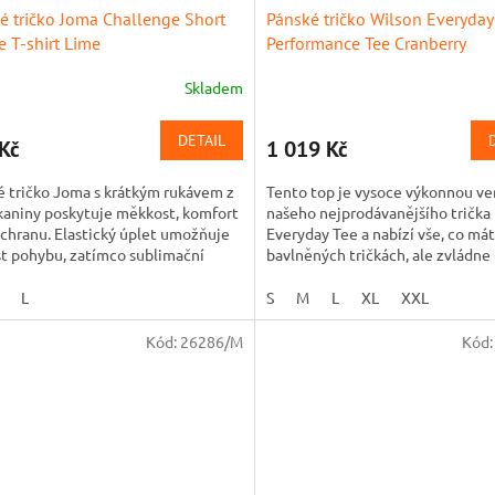
é tričko Joma Challenge Short
Pánské tričko Wilson Everyday
e T-shirt Lime
Performance Tee Cranberry
Skladem
DETAIL
Kč
1 019 Kč
 tričko Joma s krátkým rukávem z
Tento top je vysoce výkonnou ve
kaniny poskytuje měkkost, komfort
našeho nejprodávanějšího trička
chranu. Elastický úplet umožňuje
Everyday Tee a nabízí vše, co mát
t pohybu, zatímco sublimační
bavlněných tričkách, ale zvládne 
 přidává dynamický...
pořádný pot. Lehčí tkanina...
L
S
M
L
XL
XXL
Kód:
26286/M
Kód