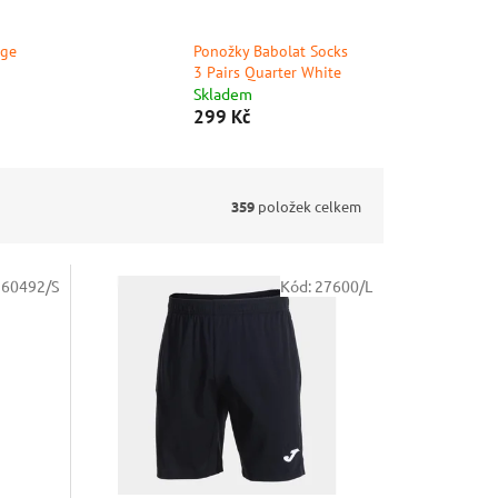
rge
Ponožky Babolat Socks
3 Pairs Quarter White
Skladem
299 Kč
359
položek celkem
:
60492/S
Kód:
27600/L