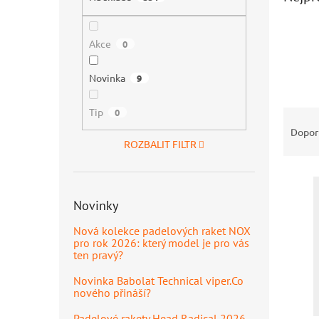
n
e
l
Akce
0
Novinka
9
Tip
Ř
0
a
Dopor
z
ROZBALIT FILTR
e
V
n
ý
í
Novinky
p
p
i
r
Nová kolekce padelových raket NOX
s
o
pro rok 2026: který model je pro vás
p
d
ten pravý?
r
u
Novinka Babolat Technical viper.Co
o
k
nového přináší?
d
t
u
ů
Padelové rakety Head Radical 2026 –