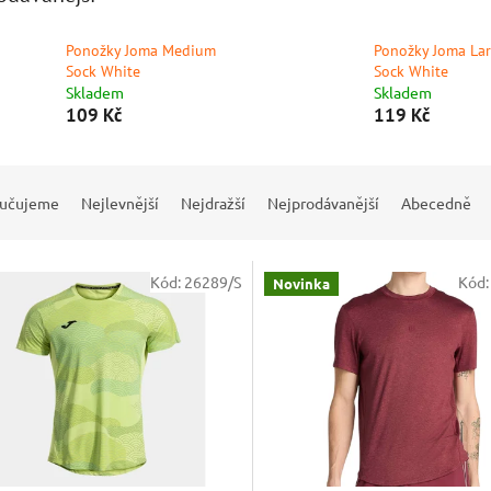
Ponožky Joma Medium
Ponožky Joma La
Sock White
Sock White
Skladem
Skladem
109 Kč
119 Kč
učujeme
Nejlevnější
Nejdražší
Nejprodávanější
Abecedně
Kód:
26289/S
Kód
Novinka