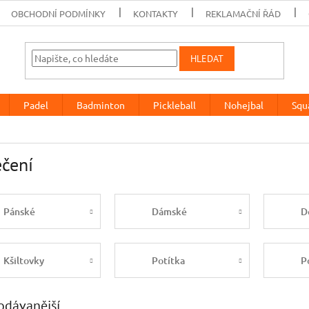
OBCHODNÍ PODMÍNKY
KONTAKTY
REKLAMAČNÍ ŘÁD
HLEDAT
Padel
Badminton
Pickleball
Nohejbal
Squ
čení
Pánské
Dámské
D
Kšiltovky
Potítka
P
odávanější