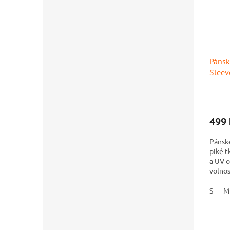
Pánsk
Sleev
499 
Pánské
piké t
a UV o
volnos
potisk
S
M