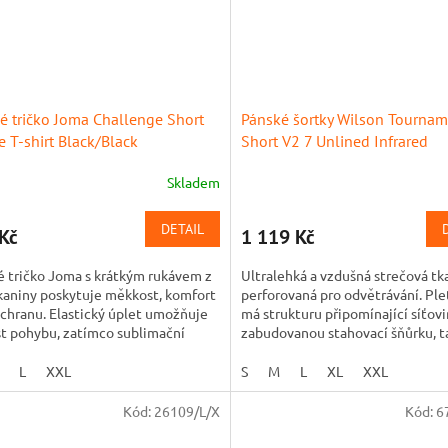
é tričko Joma Challenge Short
Pánské šortky Wilson Tournam
e T-shirt Black/Black
Short V2 7 Unlined Infrared
Skladem
DETAIL
Kč
1 119 Kč
 tričko Joma s krátkým rukávem z
Ultralehká a vzdušná strečová tk
kaniny poskytuje měkkost, komfort
perforovaná pro odvětrávání. Ple
chranu. Elastický úplet umožňuje
má strukturu připomínající síťovi
t pohybu, zatímco sublimační
zabudovanou stahovací šňůrku, t
 přidává dynamický...
pevně drží, aniž by...
L
XXL
S
M
L
XL
XXL
Kód:
26109/L/X
Kód:
6