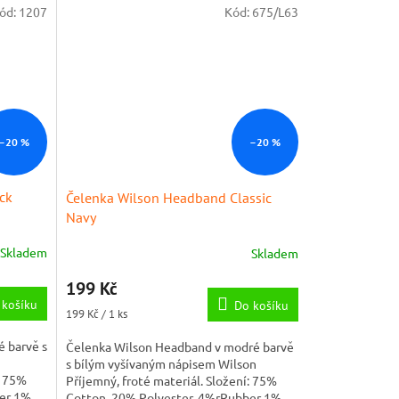
ód:
1207
Kód:
675/L63
–20 %
–20 %
ck
Čelenka Wilson Headband Classic
Navy
Skladem
Skladem
199 Kč
 košíku
Do košíku
Měrná
199 Kč / 1 ks
cena:
 barvě s
Čelenka Wilson Headband v modré barvě
s bílým vyšívaným nápisem Wilson
: 75%
Příjemný, froté materiál. Složení: 75%
ber 1%
Cotton, 20% Polyester, 4%rRubber 1%