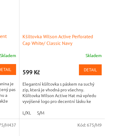
ent
Kšiltovka Wilson Active Perforated
Cap White/ Classic Navy
Skladem
Skladem
DETAIL
DETAIL
599 Kč
anina je
Elegantní kšiltovka s páskem na suchý
tený pas
zip, která je vhodná pro všechny.
nu a
Kšiltovka Wilson Active Hat má vpředu
akže
vyvýšené logo pro decentní lásku ke
značce a snadné celodenní nošení.
L/XL
S/M
75/M437
Kód:
675/M9