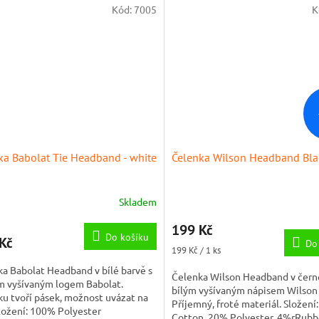
Kód:
7005
K
ka Babolat Tie Headband - white
Čelenka Wilson Headband Bla
Skladem
199 Kč
Do košíku
Kč
Do
Měrná
199 Kč / 1 ks
cena:
a Babolat Headband v bílé barvě s
Čelenka Wilson Headband v černé
m vyšívaným logem Babolat.
bílým vyšívaným nápisem Wilson
u tvoří pásek, možnost uvázat na
Příjemný, froté materiál. Složení
ložení: 100% Polyester
Cotton, 20% Polyester, 4%rRub