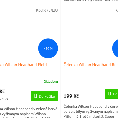
Elastane
Kód:
675/L83
K
–20 %
ka Wilson Headband Field
Čelenka Wilson Headband Re
Skladem
Kč
Do
199 Kč
Do košíku
/ 1 ks
Čelenka Wilson Headband v čer
ka Wilson Headband v zelené barvě
barvě s bílým vyšívaným nápisem
ým vyšívaným nápisem Wilson
Příjemný, froté materiál. Super