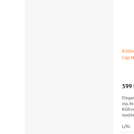
Kšilt
Cap N
599 
Elegan
zip, k
Kšilto
vyvýše
značce
L/XL