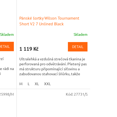
Pánské šortky Wilson Tournament
Short V2 7 Unlined Black
Skladem
Skladem
DETAIL
DETAIL
1 119 Kč
rzí
Ultralehká a vzdušná strečová tkanina je
perforovaná pro odvětrávání. Pletený pas
e rádi na
má strukturu připomínající síťovinu a
i
zabudovanou stahovací šňůrku, takže
pevně drží, aniž by...
M
L
XL
XXL
25998/M
Kód:
27731/S