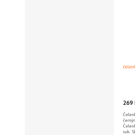
čelen
269 
Čelenk
černý
Čelenk
suk. S