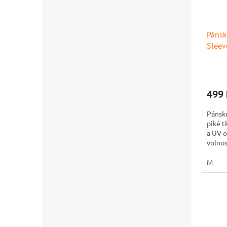
Pánsk
Sleev
499 
Pánské
piké t
a UV o
volnos
potisk
M