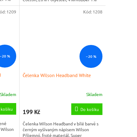
Elastane
ód:
1209
Kód:
1208
–20 %
–20 %
d
Čelenka Wilson Headband White
Skladem
Skladem
 košíku
Do košíku
199 Kč
vené
Čelenka Wilson Headband v bílé barvě s
 Wilson
černým vyšívaným nápisem Wilson
Příjemný, froté materiál. Super