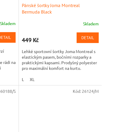
Pánské šortky Joma Montreal
Bermuda Black
Skladem
Skladem
DETAIL
DETAIL
449 Kč
rzí
Lehké sportovní šortky Joma Montreal s
elastickým pasem, bočními rozparky a
e rádi na
praktickými kapsami. Prodyšný polyester
i
pro maximální komfort na kurtu.
L
XL
:
60188/S
Kód:
26124/M