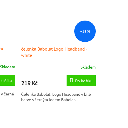
–18 %
nd -
čelenka Babolat Logo Headband -
white
Skladem
Skladem
 košíku
Do košíku
219 Kč
 v černé
Čelenka Babolat Logo Headband v bílé
barvě s černým logem Babolat.