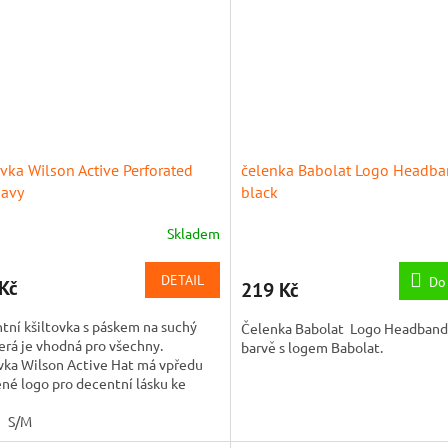
ovka Wilson Active Perforated
čelenka Babolat Logo Headba
avy
black
Skladem
DETAIL
Do
Kč
219 Kč
tní kšiltovka s páskem na suchý
Čelenka Babolat Logo Headband
terá je vhodná pro všechny.
barvě s logem Babolat.
vka Wilson Active Hat má vpředu
né logo pro decentní lásku ke
 a snadné celodenní nošení.
S/M