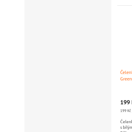
Čelen
Green
199 
Měrná
199 Kč 
cena:
Čelen
s bíl