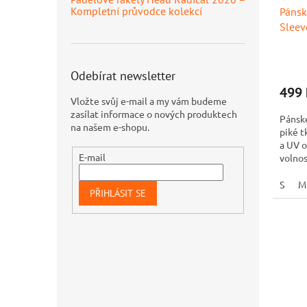
Kompletní průvodce kolekcí
Pánsk
k
Sleev
t
ů
Odebírat newsletter
499 
Vložte svůj e-mail a my vám budeme
zasílat informace o nových produktech
Pánské
na našem e-shopu.
piké t
a UV o
E-mail
volnos
potisk
S
M
PŘIHLÁSIT SE