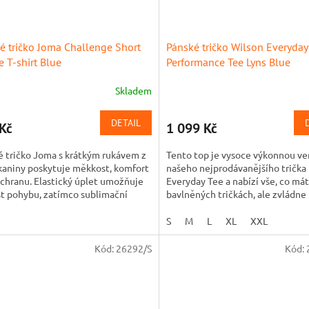
é tričko Joma Challenge Short
Pánské tričko Wilson Everyday
e T-shirt Blue
Performance Tee Lyns Blue
Skladem
DETAIL
Kč
1 099 Kč
 tričko Joma s krátkým rukávem z
Tento top je vysoce výkonnou ve
kaniny poskytuje měkkost, komfort
našeho nejprodávanějšího trička
chranu. Elastický úplet umožňuje
Everyday Tee a nabízí vše, co mát
t pohybu, zatímco sublimační
bavlněných tričkách, ale zvládne 
 přidává dynamický...
pořádný pot. Lehčí tkanina...
S
M
L
XL
XXL
Kód:
26292/S
Kód: