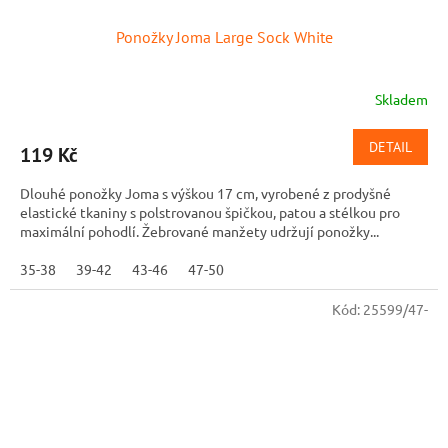
Ponožky Joma Large Sock White
Skladem
DETAIL
119 Kč
Dlouhé ponožky Joma s výškou 17 cm, vyrobené z prodyšné
elastické tkaniny s polstrovanou špičkou, patou a stélkou pro
maximální pohodlí. Žebrované manžety udržují ponožky...
35-38
39-42
43-46
47-50
Kód:
25599/47-