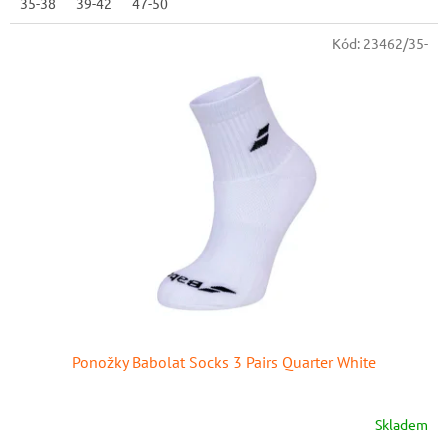
35-38
39-42
47-50
Kód:
23462/35-
Ponožky Babolat Socks 3 Pairs Quarter White
Skladem