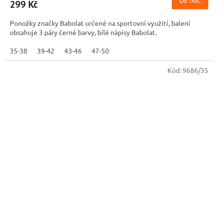
DETAIL
299 Kč
Ponožky značky Babolat určené na sportovní využití, balení
obsahuje 3 páry černé barvy, bílé nápisy Babolat.
35-38
39-42
43-46
47-50
Kód:
9686/35