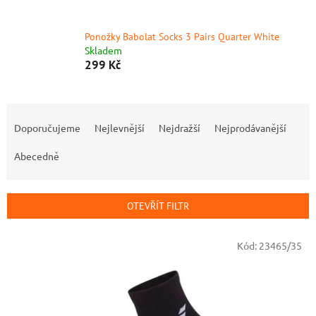
Ponožky Babolat Socks 3 Pairs Quarter White
Skladem
299 Kč
Ř
a
Doporučujeme
Nejlevnější
Nejdražší
Nejprodávanější
z
e
Abecedně
n
í
p
OTEVŘÍT FILTR
r
o
V
Kód:
23465/35
d
ý
u
p
k
i
t
s
ů