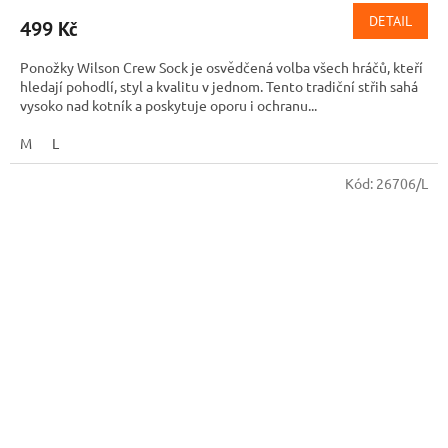
DETAIL
499 Kč
Ponožky Wilson Crew Sock je osvědčená volba všech hráčů, kteří
hledají pohodlí, styl a kvalitu v jednom. Tento tradiční střih sahá
vysoko nad kotník a poskytuje oporu i ochranu...
M
L
Kód:
26706/L