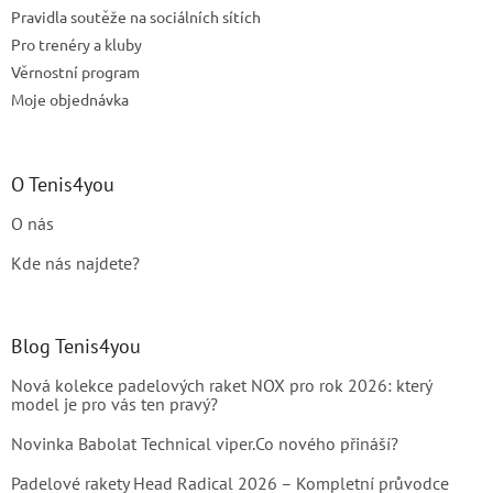
p
Pravidla soutěže na sociálních sítích
i
Pro trenéry a kluby
s
u
Věrnostní program
Moje objednávka
O Tenis4you
O nás
Kde nás najdete?
Blog Tenis4you
Nová kolekce padelových raket NOX pro rok 2026: který
model je pro vás ten pravý?
Novinka Babolat Technical viper.Co nového přináší?
Padelové rakety Head Radical 2026 – Kompletní průvodce