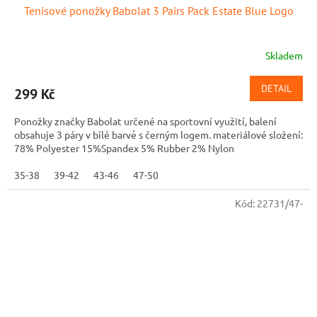
Tenisové ponožky Babolat 3 Pairs Pack Estate Blue Logo
Skladem
DETAIL
299 Kč
Ponožky značky Babolat určené na sportovní využití, balení
obsahuje 3 páry v bílé barvě s černým logem. materiálové složení:
78% Polyester 15%Spandex 5% Rubber 2% Nylon
35-38
39-42
43-46
47-50
Kód:
22731/47-