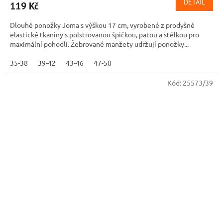
DETAIL
119 Kč
Dlouhé ponožky Joma s výškou 17 cm, vyrobené z prodyšné
elastické tkaniny s polstrovanou špičkou, patou a stélkou pro
maximální pohodlí. Žebrované manžety udržují ponožky...
35-38
39-42
43-46
47-50
Kód:
25573/39