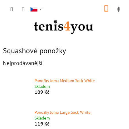
Přejít
NÁKUP
na
obsah
KOŠÍK
Squashové ponožky
Nejprodávanější
Ponožky Joma Medium Sock White
Skladem
109 Kč
Ponožky Joma Large Sock White
Skladem
119 Kč