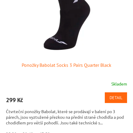
p
r
o
d
u
k
t
ů
Ponožky Babolat Socks 3 Pairs Quarter Black
Skladem
DETAIL
299 Kč
Čtvrteční ponožky Babolat, které se prodávají v balení po 3
párech, jsou vyztužené přezkou na přední straně chodidla a pod
chodidlem pro větší pohodlí. Jsou také technické s...