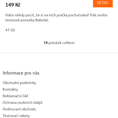
DETAIL
149 Kč
Máte někdy pocit, že si na nich pračka pochutnává? Pak zvolte
tenisové ponožky Babolat.
47-50
18
položek celkem
O
v
l
Z
á
á
d
p
a
a
Informace pro vás
c
t
í
Obchodní podmínky
í
p
Kontakty
r
v
Reklamační řád
k
Ochrana osobních údajů
y
Hodnocení obchodu
v
ý
Testovací rakety