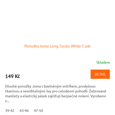
Ponožky Joma Long Socks White 1 pár
Skladem
DETAIL
149 Kč
Dlouhé ponožky Joma s bavlněným vnitřkem, prodyšnou
tkaninou a neviditelnými švy pro celodenní pohodlí. Žebrované
manžety a elastický pásek zajišťují bezpečné nošení. Vyrobeno
z...
39-42
43-46
47-50