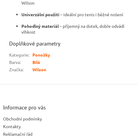
Wilson
Univerzální použití
– ideální pro tenis i běžné nošení
Pohodlný materiál
– příjemný na dotek, dobře odvádí
vlhkost
Doplňkové parametry
Kategorie
:
Ponožky
Barva
:
Bílá
Značka
:
Wilson
Z
á
p
a
Informace pro vás
t
Obchodní podmínky
í
Kontakty
Reklamační řád