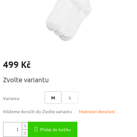
499 Kč
Měrná
Zvolte variantu
cena:
M
L
Varianta
Můžeme doručit do:
Zvolte variantu
Možnosti doručení
Přidat do košíku