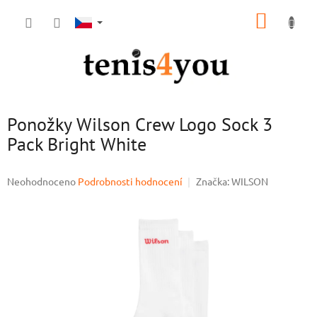
Přejít
NÁKUP
na
obsah
KOŠÍK
Ponožky Wilson Crew Logo Sock 3
Pack Bright White
Průměrné
Neohodnoceno
Podrobnosti hodnocení
Značka:
WILSON
hodnocení
produktu
je
0,0
z
5
hvězdiček.