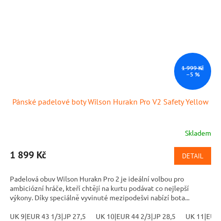
1 999 Kč
–5 %
Pánské padelové boty Wilson Hurakn Pro V2 Safety Yellow
Skladem
1 899 Kč
DETAIL
Padelová obuv Wilson Hurakn Pro 2 je ideální volbou pro
ambiciózní hráče, kteří chtějí na kurtu podávat co nejlepší
výkony. Díky speciálně vyvinuté mezipodešvi nabízí bota...
UK 9|EUR 43 1/3|JP 27,5
UK 10|EUR 44 2/3|JP 28,5
UK 11|EUR 