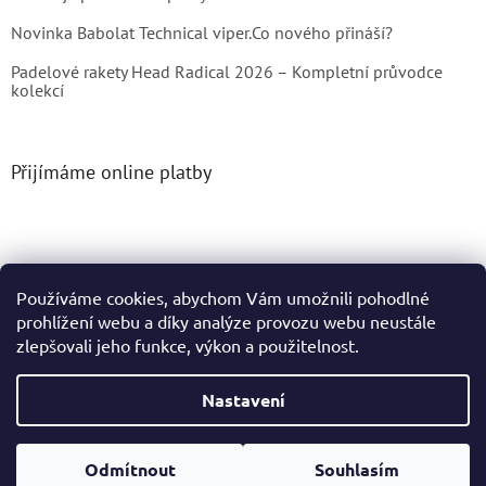
Novinka Babolat Technical viper.Co nového přináší?
Padelové rakety Head Radical 2026 – Kompletní průvodce
kolekcí
Přijímáme online platby
Používáme cookies, abychom Vám umožnili pohodlné
prohlížení webu a díky analýze provozu webu neustále
Vytvořil Shoptet
zlepšovali jeho funkce, výkon a použitelnost.
Copyright 2026
Tenis4You
. Všechna práva vyhrazena.
Nastavení
Podle zákona o evidenci tržeb je prodávající povinen vystavit
Odmítnout
Souhlasím
kupujícímu účtenku. Zároveň je povinen zaevidovat přijatou