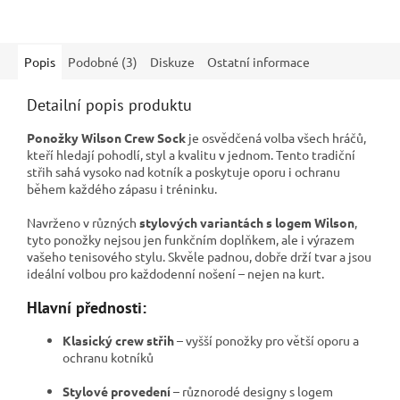
Popis
Podobné (3)
Diskuze
Ostatní informace
Detailní popis produktu
Ponožky Wilson Crew Sock
je osvědčená volba všech hráčů,
kteří hledají pohodlí, styl a kvalitu v jednom. Tento tradiční
střih sahá vysoko nad kotník a poskytuje oporu i ochranu
během každého zápasu i tréninku.
Navrženo v různých
stylových variantách s logem Wilson
,
tyto ponožky nejsou jen funkčním doplňkem, ale i výrazem
vašeho tenisového stylu. Skvěle padnou, dobře drží tvar a jsou
ideální volbou pro každodenní nošení – nejen na kurt.
Hlavní přednosti:
Klasický crew střih
– vyšší ponožky pro větší oporu a
ochranu kotníků
Stylové provedení
– různorodé designy s logem