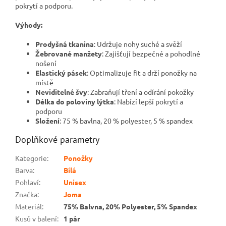
pokrytí a podporu.
Výhody:
Prodyšná tkanina
: Udržuje nohy suché a svěží
Žebrované manžety
: Zajišťují bezpečné a pohodlné
nošení
Elastický pásek
: Optimalizuje fit a drží ponožky na
místě
Neviditelné švy
: Zabraňují tření a odírání pokožky
Délka do poloviny lýtka
: Nabízí lepší pokrytí a
podporu
Složení
: 75 % bavlna, 20 % polyester, 5 % spandex
Doplňkové parametry
Kategorie
:
Ponožky
Barva
:
Bílá
Pohlaví
:
Unisex
Značka
:
Joma
Materiál
:
75% Balvna, 20% Polyester, 5% Spandex
Kusů v balení
:
1 pár