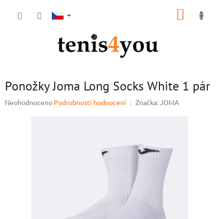
Přejít
NÁKUP
na
obsah
KOŠÍK
Ponožky Joma Long Socks White 1 pár
Průměrné
Neohodnoceno
Podrobnosti hodnocení
Značka:
JOMA
hodnocení
produktu
je
0,0
z
5
hvězdiček.