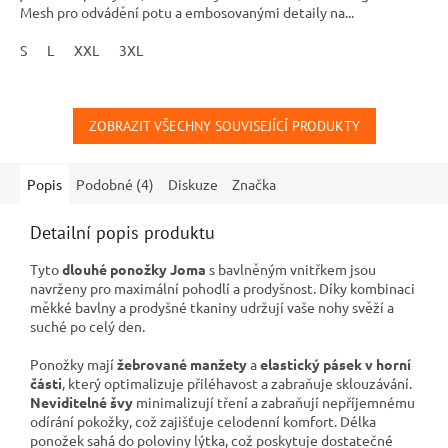
Mesh pro odvádění potu a embosovanými detaily na...
S
L
XXL
3XL
ZOBRAZIT VŠECHNY SOUVISEJÍCÍ PRODUKTY
Popis
Podobné (4)
Diskuze
Značka
Detailní popis produktu
Tyto
dlouhé ponožky Joma
s bavlněným vnitřkem jsou
navrženy pro maximální pohodlí a prodyšnost. Díky kombinaci
měkké bavlny a prodyšné tkaniny udržují vaše nohy svěží a
suché po celý den.
Ponožky mají
žebrované manžety
a
elastický pásek v horní
části
, který optimalizuje přiléhavost a zabraňuje sklouzávání.
Neviditelné švy
minimalizují tření a zabraňují nepříjemnému
odírání pokožky, což zajišťuje celodenní komfort. Délka
ponožek sahá do poloviny lýtka, což poskytuje dostatečné