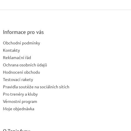
Z
á
p
a
Informace pro vás
t
Obchodní podmínky
í
Kontakty
Reklamační řád
Ochrana osobních údajů
Hodnocení obchodu
Testovací rakety
Pravidla soutěže na sociálních sítích
Pro trenéry a kluby
Věrnostní program
Moje objednávka