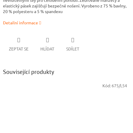
neviditelnými švy pro celodenní pohodlí. Žebrované manžety a
elastický pásek zajišťují bezpečné nošení. Vyrobeno z 75 % bavlny,
20 % polyesteru a 5 % spandexu
Detailní informace
ZEPTAT SE
HLÍDAT
SDÍLET
Související produkty
Kód:
675/L54