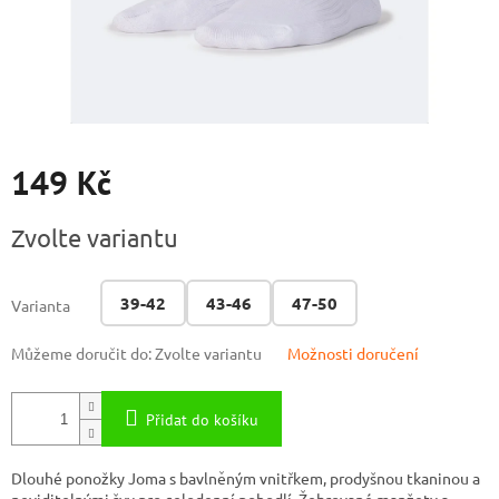
149 Kč
Měrná
Zvolte variantu
cena:
39-42
43-46
47-50
Varianta
Můžeme doručit do:
Zvolte variantu
Možnosti doručení
Přidat do košíku
Dlouhé ponožky Joma s bavlněným vnitřkem, prodyšnou tkaninou a