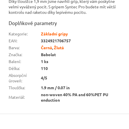
Díky tloušťce 1,9 mm jsme navrhli grip, který vám poskytne
velmi vyvážený pocit. S gripem Syntec Pro budete mít větší
kontrolu nad raketou díky lepivému pocitu.
Doplňkové parametry
Kategorie
:
Základní gripy
EAN
:
3324921706757
Barva
:
Černá
,
Žlutá
Značka
:
Babolat
Balení
:
1 ks
Délka
:
110
Absorpční
4/5
úroveň
:
Tloušťka
:
1.9 mm / 0.07 in
non-woven 40% PA and 60%PET PU
Materiál
:
enduction
Z
á