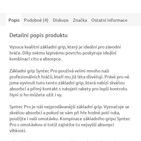
Popis
Podobné (4)
Diskuze
Značka
Ostatní informace
Detailní popis produktu
Vysoce kvalitní základní grip, který je ideální pro závodní
hráče. Díky svému lepivému povrchu poskytuje ideální
kombinaci citu a absorpce.
Základní grip Syntec Pro používá velmi mnoho naši
profesionálních hráčů, kteří mu již léta důvěřují. Právě pro ně
jsme vyvinuli tuto tento základní grip, která nabízí skvělou
absorbci a přímý kontakt s rukojeti rakety pro lepší kontrolu.
Nyní si ho můžete užít i vy.
Syntec Pro je náš nejprodávanější základní grip. Vyznačuje se
skvělou absorbcí a pokud se vám při hře hodně potí ruka,
použíjte i naší omotávku. Kompinace základního gripu Syntec
Pro s omotávkou si totiž zajistíte tu nejvyšší absorpci
vlhkosti.