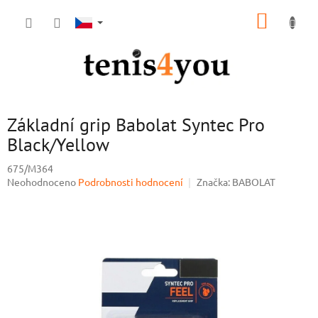
Přejít
NÁKUP
na
obsah
KOŠÍK
Základní grip Babolat Syntec Pro
Black/Yellow
675/M364
Průměrné
Neohodnoceno
Podrobnosti hodnocení
Značka:
BABOLAT
hodnocení
produktu
je
0,0
z
5
hvězdiček.