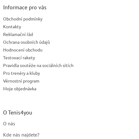
p
a
Informace pro vás
t
Obchodní podmínky
í
Kontakty
Reklamační řád
Ochrana osobních údajů
Hodnocení obchodu
Testovací rakety
Pravidla soutěže na sociálních sítích
Pro trenéry a kluby
Věrnostní program
Moje objednávka
O Tenis4you
O nás
Kde nás najdete?