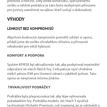
přesnost a hbitost. Díky lehké konstrukci, vyztuženému
svršku a odolné podrážce je tato bota nezbytným přínosem
pro juniory zaměřené na výkon, kteří usilují o dokonalost.
VÝHODY
LEHKOST BEZ KOMPROMISŮ
Abychom budoucím šampionům pomohli udržet si oporu,
přidali jsme do svršku ultralehkou síťovinu a přirozené
odvalování pro větší hybnost.
KOMFORT A PODPORA
Systém KPRSX byl aktualizován tak, aby poskytoval maximální
odpružení ve všech fázích hry. Celá pata je nyní chráněna
měkčí pěnou EVA pro tlumení nárazů v jakékoli poloze. Tato
opora se nevyrovná ničemu jinému
TRVANLIVOST PODRÁŽKY
Podrážka byla přepracována tak, aby lépe vyhovovala
požadavkům hry. Podrážka modelu Jet Mach 3 využívá
technologii Michelin Premium, což znamená, že je odolnější a