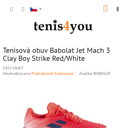
Přejít
NÁKUP
na
obsah
KOŠÍK
Tenisová obuv Babolat Jet Mach 3
Clay Boy Strike Red/White
24511/UK7
Průměrné
Neohodnoceno
Podrobnosti hodnocení
Značka:
BABOLAT
hodnocení
produktu
je
0,0
z
5
hvězdiček.