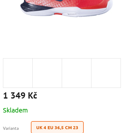
1 349 Kč
Měrná
Skladem
cena:
UK 4 EU 36,5 CM 23
Varianta