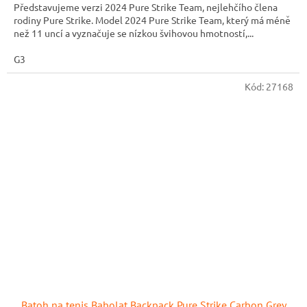
Představujeme verzi 2024 Pure Strike Team, nejlehčího člena
rodiny Pure Strike. Model 2024 Pure Strike Team, který má méně
než 11 uncí a vyznačuje se nízkou švihovou hmotností,...
G3
Kód:
27168
Batoh na tenis Babolat Backpack Pure Strike Carbon Grey