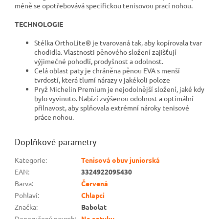
méně se opotřebovává specifickou tenisovou prací nohou.
TECHNOLOGIE
Stélka OrthoLite® je tvarovaná tak, aby kopírovala tvar
chodidla. Vlastnosti pěnového složení zajišťují
výjimečné pohodlí, prodyšnost a odolnost.
Celá oblast paty je chráněna pěnou EVA s menší
tvrdostí, která tlumí nárazy v jakékoli poloze
Pryž Michelin Premium je nejodolnější složení, jaké kdy
bylo vyvinuto. Nabízí zvýšenou odolnost a optimální
přilnavost, aby splňovala extrémní nároky tenisové
práce nohou.
Doplňkové parametry
Kategorie
:
Tenisová obuv juniorská
EAN
:
3324922095430
Barva
:
Červená
Pohlaví
:
Chlapci
Značka
:
Babolat
Doporučený povrch
:
Na antuku