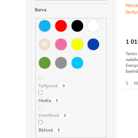
Pánsk
k
Barva
Perfo
t
ů
1 01
Tento 
našeho
Everyd
bavlně
pořádn
S
M
Tyrkysová
0
Modra
1
Limetková
0
Béžová
1