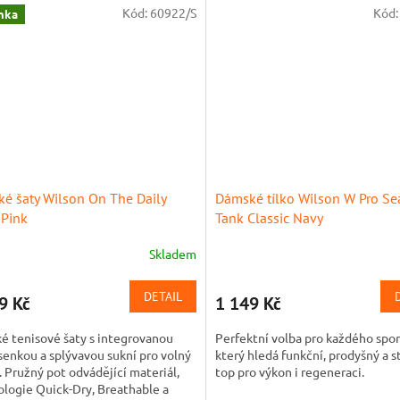
Kód:
60922/S
Kód
nka
é šaty Wilson On The Daily
Dámské tílko Wilson W Pro S
 Pink
Tank Classic Navy
Skladem
DETAIL
9 Kč
1 149 Kč
é tenisové šaty s integrovanou
Perfektní volba pro každého spo
enkou a splývavou sukní pro volný
který hledá funkční, prodyšný a s
 Pružný pot odvádějící materiál,
top pro výkon i regeneraci.
logie Quick-Dry, Breathable a