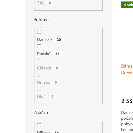
3XL
0
Novi
Pohlaví
Dámské
20
Pánské
33
Dámsk
Chlapci
0
Dress
Unisex
0
Dívčí
0
2 33
Dámsk
Značka
podprs
pohyb.
techno
Wilson
54