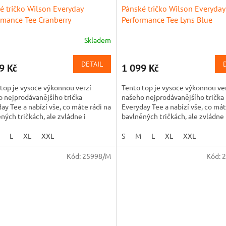
é tričko Wilson Everyday
Pánské tričko Wilson Everyday
rmance Tee Cranberry
Performance Tee Lyns Blue
Skladem
DETAIL
9 Kč
1 099 Kč
top je vysoce výkonnou verzí
Tento top je vysoce výkonnou ve
 nejprodávanějšího trička
našeho nejprodávanějšího trička
ay Tee a nabízí vše, co máte rádi na
Everyday Tee a nabízí vše, co mát
ných tričkách, ale zvládne i
bavlněných tričkách, ale zvládne 
ý pot. Lehčí tkanina...
pořádný pot. Lehčí tkanina...
L
XL
XXL
S
M
L
XL
XXL
Kód:
25998/M
Kód:
2