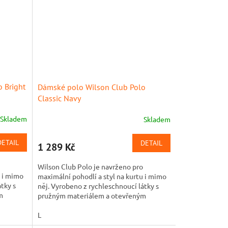
 Bright
Dámské polo Wilson Club Polo
Classic Navy
Skladem
Skladem
DETAIL
DETAIL
1 289 Kč
Wilson Club Polo je navrženo pro
u i mimo
maximální pohodlí a styl na kurtu i mimo
tky s
něj. Vyrobeno z rychleschnoucí látky s
m
pružným materiálem a otevřeným
.
"johnny" límečkem, které nabízí...
L