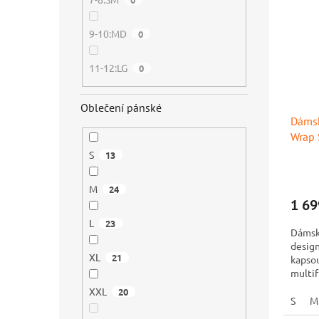
9-10:MD
0
11-12:LG
0
Oblečení pánské
Dámsk
Wrap 
S
13
M
24
1 69
L
23
Dámsk
design
XL
21
kapsou
multif
Quick-
XXL
20
S
M