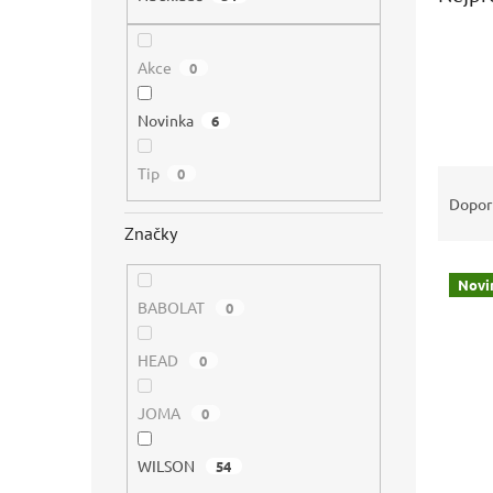
n
e
l
Akce
0
Novinka
6
Tip
Ř
0
a
Dopor
z
Značky
e
V
n
Novi
ý
í
BABOLAT
0
p
p
i
r
HEAD
0
s
o
p
d
JOMA
0
r
u
o
k
d
t
WILSON
54
u
ů