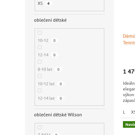
XS
4
oblečení dětské
Dámsk
10-12
0
Tenni
12-14
0
8-10 let
0
1 47
Ideáln
10-12 let
0
elegan
výkon
12-14 let
0
zápasů
L
X
oblečení dětské Wilson
Novi
7-8:SM
0