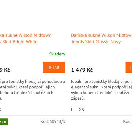
á sukně Wilson Midtown
Dámská sukně Wilson Midto
s Skirt Bright White
Tennis Skirt Classic Navy
Skladem
DETAIL
9 Kč
1 479 Kč
í pro tenistky hledající pohodlnou a
Ideální pro tenistky hledající po
tní sukni, která podpoří jejich
elegantní sukni, která podpoří je
 během tréninků i soutěžních
výkon během tréninků i soutěžn
.
zápasů.
S
L
XS
Kód:
60943/S
Kód
nka