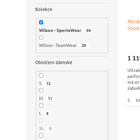
Kolekce
Pánsk
Short
Wilson - SportsWear
54
Wilson - TeamWear
29
1 11
Oblečení dámské
Ultral
perfor
má str
S
12
zabudo
pevně d
M
11
S
M
L
9
XL
0