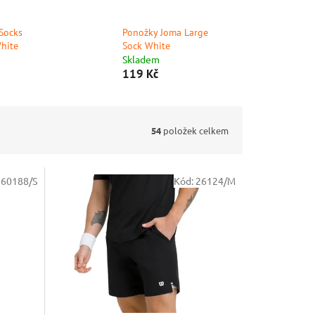
Socks
Ponožky Joma Large
White
Sock White
Skladem
119 Kč
54
položek celkem
:
60188/S
Kód:
26124/M