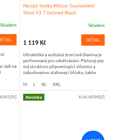
Pánské šortky Wilson Tournament
Short V2 7 Unlined Black
Skladem
Skladem
DETAIL
DETAIL
1 119 Kč
rzí
Ultralehká a vzdušná strečová tkanina je
perforovaná pro odvětrávání. Pletený pas
e rádi na
má strukturu připomínající síťovinu a
i
zabudovanou stahovací šňůrku, takže
pevně drží, aniž by...
M
L
XL
XXL
6043/XS
Kód:
60940/S
Novinka