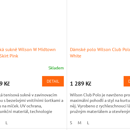
á sukně Wilson W Midtown
Dámské polo Wilson Club Polo
Skirt Pink
White
Skladem
DETAIL
9 Kč
1 289 Kč
á tenisová sukně v zavinovacím
Wilson Club Polo je navrženo pro
u s bezešvými vnitřními šortkami a
maximální pohodlí a styl na kurt
 na míček. UV ochrana,
něj. Vyrobeno z rychleschnoucí lá
unkční materiál, technologie
pružným materiálem a otevřený
Dry, Wilson Stretch a...
"johnny" límečkem, které nabízí..
L
S
M
L