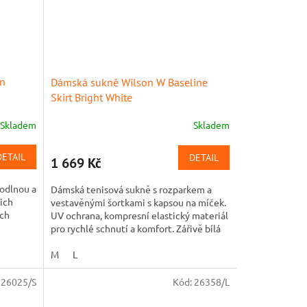
wn
Dámská sukně Wilson W Baseline
Skirt Bright White
Skladem
Skladem
DETAIL
DETAIL
1 669 Kč
hodlnou a
Dámská tenisová sukně s rozparkem a
jich
vestavěnými šortkami s kapsou na míček.
ích
UV ochrana, kompresní elastický materiál
pro rychlé schnutí a komfort. Zářivě bílá
barva.
M
L
:
26025/S
Kód:
26358/L