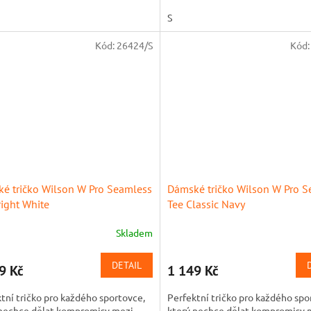
dor. Elegantní...
S
Kód:
26424/S
Kód
é tričko Wilson W Pro Seamless
Dámské tričko Wilson W Pro 
right White
Tee Classic Navy
Skladem
DETAIL
9 Kč
1 149 Kč
tní tričko pro každého sportovce,
Perfektní tričko pro každého spo
 nechce dělat kompromisy mezi
který nechce dělat kompromisy 