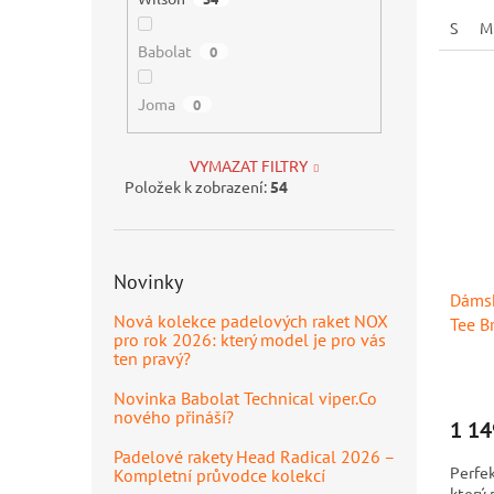
Anti-O
S
M
Babolat
0
Joma
0
VYMAZAT FILTRY
Položek k zobrazení:
54
Novinky
Dámsk
Nová kolekce padelových raket NOX
Tee B
pro rok 2026: který model je pro vás
ten pravý?
Novinka Babolat Technical viper.Co
nového přináší?
1 14
Padelové rakety Head Radical 2026 –
Perfek
Kompletní průvodce kolekcí
který