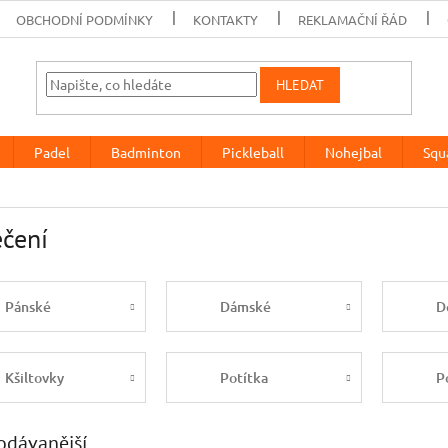
OBCHODNÍ PODMÍNKY
KONTAKTY
REKLAMAČNÍ ŘÁD
HLEDAT
Padel
Badminton
Pickleball
Nohejbal
Squ
čení
Pánské
Dámské
D
Kšiltovky
Potítka
P
odávanější