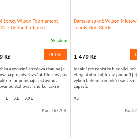
é šortky Wilson Tournament
Dámská sukně Wilson Midto
 V2 7 Unlined Infrared
Tennis Skirt Black
Skladem
DETAIL
9 Kč
1 479 Kč
ehká a vzdušná strečová tkanina je
Ideální pro tenistky hledající po
ovaná pro odvětrávání. Pletený pas
elegantní sukni, která podpoří je
ukturu připomínající síťovinu a
výkon během tréninků i soutěžn
vanou stahovací šňůrku, takže
zápasů.
rží, aniž by...
L
XL
XXL
XS
Kód:
26220/L
Kód:
2