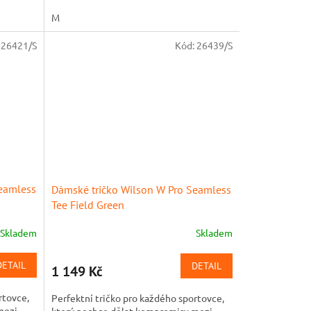
M
:
26421/S
Kód:
26439/S
Seamless
Dámské tričko Wilson W Pro Seamless
Tee Field Green
Skladem
Skladem
DETAIL
DETAIL
1 149 Kč
rtovce,
Perfektní tričko pro každého sportovce,
mezi
který nechce dělat kompromisy mezi