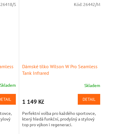
:
26418/S
Kód:
26442/M
eamless
Dámské tílko Wilson W Pro Seamless
Tank Infrared
Skladem
Skladem
DETAIL
DETAIL
1 149 Kč
rtovce,
Perfektní volba pro každého sportovce,
tylový
který hledá funkční, prodyšný a stylový
top pro výkon i regeneraci.