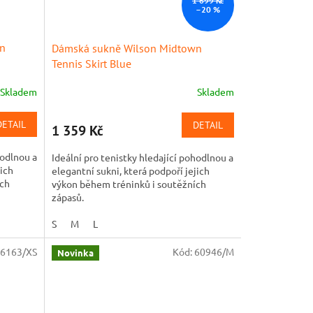
1 699 Kč
–20 %
wn
Dámská sukně Wilson Midtown
Tennis Skirt Blue
Skladem
Skladem
DETAIL
DETAIL
1 359 Kč
hodlnou a
Ideální pro tenistky hledající pohodlnou a
jich
elegantní sukni, která podpoří jejich
ích
výkon během tréninků i soutěžních
zápasů.
S
M
L
6163/XS
Kód:
60946/M
Novinka