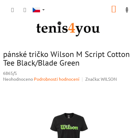
Přejít
NÁKUP
na
obsah
KOŠÍK
pánské tričko Wilson M Script Cotton
Tee Black/Blade Green
6865/S
Průměrné
Neohodnoceno
Podrobnosti hodnocení
Značka:
WILSON
hodnocení
produktu
je
0,0
z
5
hvězdiček.