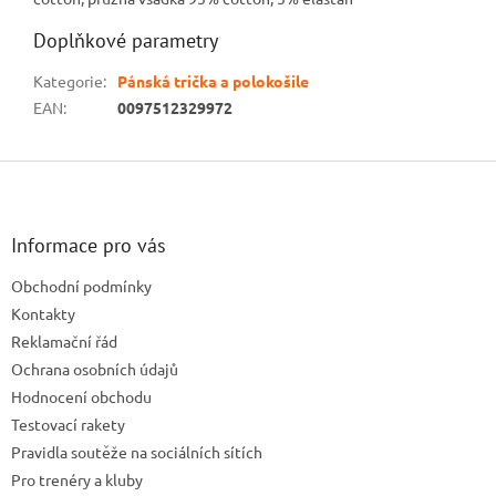
Doplňkové parametry
Kategorie
:
Pánská trička a polokošile
EAN
:
0097512329972
Z
á
p
a
Informace pro vás
t
Obchodní podmínky
í
Kontakty
Reklamační řád
Ochrana osobních údajů
Hodnocení obchodu
Testovací rakety
Pravidla soutěže na sociálních sítích
Pro trenéry a kluby