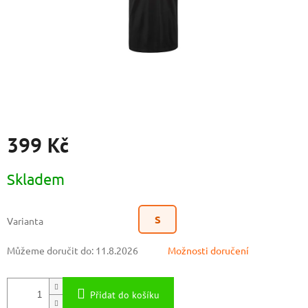
399 Kč
Měrná
Skladem
cena:
S
Varianta
Můžeme doručit do:
11.8.2026
Možnosti doručení
Přidat do košíku