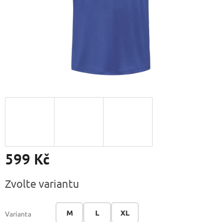
599 Kč
Měrná
Zvolte variantu
cena:
M
L
XL
Varianta