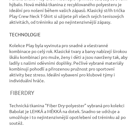
hýbalo. Nová měkká tkanina z recyklovaného polyesteru je
ideální pro nošení během vašich zápasů. Klasický střih trička
Play Crew Neck T-Shirt si užijete při všech svých tenisových
aktivitách, od tréninku až po nejintenzivnější zápasy.
TECHNOLOGIE
Kolekce Play byla vyvinuta pro snadné a všestranné
kombinace po celý rok. Klasické tvary a barvy nabízejí širokou
škálu kombinací pro muže, ženy i děti a jsou navrženy tak, aby
ladily s našimi oděvními doplňky. Pečlivě vybrané materiály
kombinují pohodlí a přirozenou pružnost pro sportovní
aktivity bez stresu. Ideální vybavení pro klubové týmy i
individuální hráče.
FIBERDRY
Technická tkanina "Fiber Dry-polyester" vybraná pro kolekci
Babolat je LEHKÁ a MĚKKÁ na dotek. Snadno se udržuje a
umožňuje i to nejintenzivnější opotřebení od tréninku až po
soutěž.