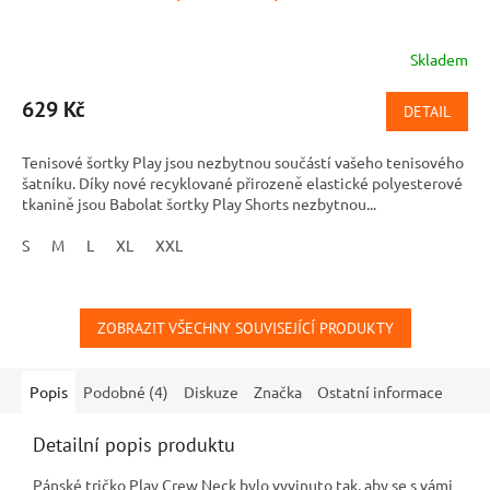
Skladem
629 Kč
DETAIL
Tenisové šortky Play jsou nezbytnou součástí vašeho tenisového
šatníku. Díky nové recyklované přirozeně elastické polyesterové
tkanině jsou Babolat šortky Play Shorts nezbytnou...
S
M
L
XL
XXL
ZOBRAZIT VŠECHNY SOUVISEJÍCÍ PRODUKTY
Popis
Podobné (4)
Diskuze
Značka
Ostatní informace
Detailní popis produktu
Pánské tričko Play Crew Neck bylo vyvinuto tak, aby se s vámi