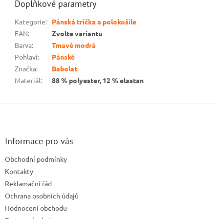
Doplňkové parametry
Kategorie
:
Pánská trička a polokošile
EAN
:
Zvolte variantu
Barva
:
Tmavě modrá
Pohlaví
:
Pánské
Značka
:
Babolat
Materiál
:
88 % polyester, 12 % elastan
Z
á
p
a
Informace pro vás
t
Obchodní podmínky
í
Kontakty
Reklamační řád
Ochrana osobních údajů
Hodnocení obchodu