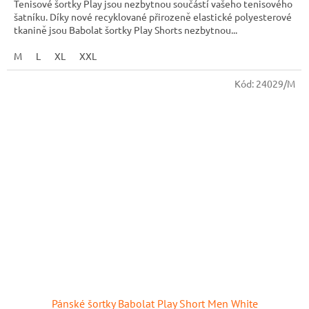
Tenisové šortky Play jsou nezbytnou součástí vašeho tenisového
šatníku. Díky nové recyklované přirozeně elastické polyesterové
tkanině jsou Babolat šortky Play Shorts nezbytnou...
M
L
XL
XXL
Kód:
24029/M
Pánské šortky Babolat Play Short Men White