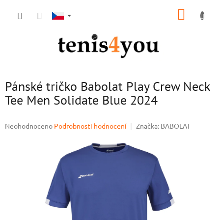
Přejít
NÁKUP
na
obsah
KOŠÍK
Pánské tričko Babolat Play Crew Neck
Tee Men Solidate Blue 2024
Průměrné
Neohodnoceno
Podrobnosti hodnocení
Značka:
BABOLAT
hodnocení
produktu
je
0,0
z
5
hvězdiček.