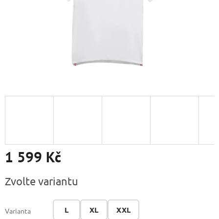
1 599 Kč
Měrná
Zvolte variantu
cena:
L
XL
XXL
Varianta