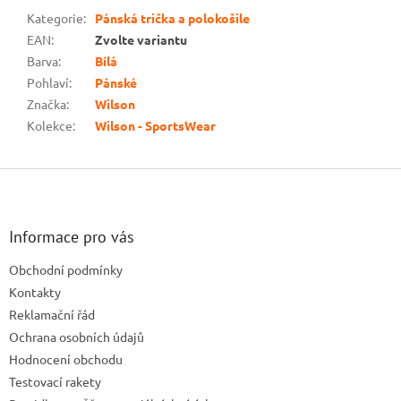
Kategorie
:
Pánská trička a polokošile
EAN
:
Zvolte variantu
Barva
:
Bílá
Pohlaví
:
Pánské
Značka
:
Wilson
Kolekce
:
Wilson - SportsWear
Z
á
p
a
Informace pro vás
t
Obchodní podmínky
í
Kontakty
Reklamační řád
Ochrana osobních údajů
Hodnocení obchodu
Testovací rakety