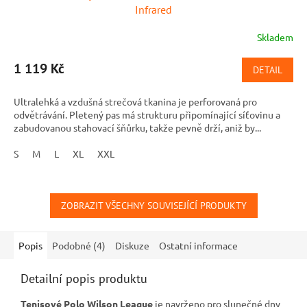
Infrared
Skladem
1 119 Kč
DETAIL
Ultralehká a vzdušná strečová tkanina je perforovaná pro
odvětrávání. Pletený pas má strukturu připomínající síťovinu a
zabudovanou stahovací šňůrku, takže pevně drží, aniž by...
S
M
L
XL
XXL
ZOBRAZIT VŠECHNY SOUVISEJÍCÍ PRODUKTY
Popis
Podobné (4)
Diskuze
Ostatní informace
Detailní popis produktu
Tenisové Polo Wilson League
je navrženo pro slunečné dny