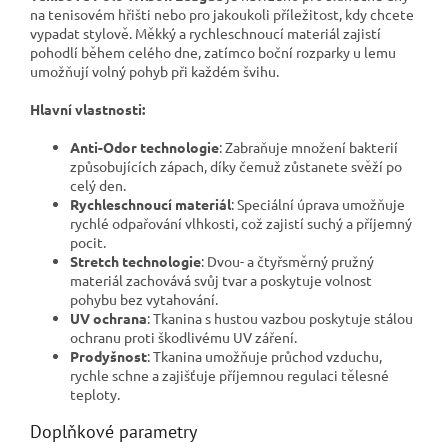
na tenisovém hřišti nebo pro jakoukoli příležitost, kdy chcete
vypadat stylově. Měkký a rychleschnoucí materiál zajistí
pohodlí během celého dne, zatímco boční rozparky u lemu
umožňují volný pohyb při každém švihu.
Hlavní vlastnosti:
Anti-Odor technologie
: Zabraňuje množení bakterií
způsobujících zápach, díky čemuž zůstanete svěží po
celý den.
Rychleschnoucí materiál
: Speciální úprava umožňuje
rychlé odpařování vlhkosti, což zajistí suchý a příjemný
pocit.
Stretch technologie
: Dvou- a čtyřsměrný pružný
materiál zachovává svůj tvar a poskytuje volnost
pohybu bez vytahování.
UV ochrana
: Tkanina s hustou vazbou poskytuje stálou
ochranu proti škodlivému UV záření.
Prodyšnost
: Tkanina umožňuje průchod vzduchu,
rychle schne a zajišťuje příjemnou regulaci tělesné
teploty.
Doplňkové parametry