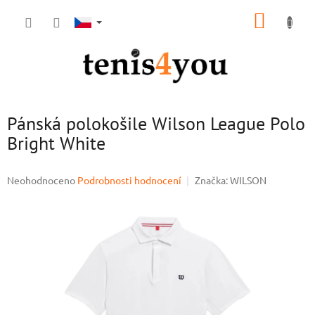
Přejít
NÁKUP
na
obsah
KOŠÍK
Pánská polokošile Wilson League Polo
Bright White
Průměrné
Neohodnoceno
Podrobnosti hodnocení
Značka:
WILSON
hodnocení
produktu
je
0,0
z
5
hvězdiček.