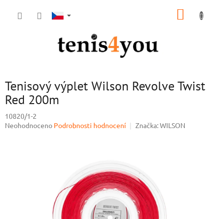
Přejít
NÁKUP
na
obsah
KOŠÍK
Tenisový výplet Wilson Revolve Twist
Red 200m
10820/1-2
Průměrné
Neohodnoceno
Podrobnosti hodnocení
Značka:
WILSON
hodnocení
produktu
je
0,0
z
5
hvězdiček.