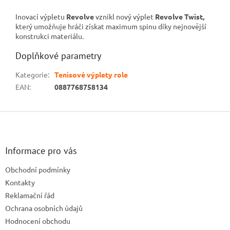
Inovací výpletu
Revolve
vznikl nový výplet
Revolve Twist,
který umožňuje hráči získat maximum spinu díky nejnovější
konstrukci materiálu.
Doplňkové parametry
Kategorie
:
Tenisové výplety role
EAN
:
0887768758134
Z
á
p
a
Informace pro vás
t
Obchodní podmínky
í
Kontakty
Reklamační řád
Ochrana osobních údajů
Hodnocení obchodu