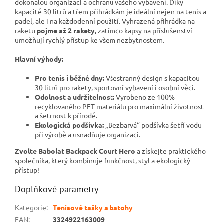
dokonalou organizaci a ochranu vašeho vybavení. Díky
kapacitě 30 litrů a třem přihrádkám je ideální nejen na tenis a
padel, ale i na každodenní použití. Vyhrazená přihrádka na
raketu
pojme až 2 rakety
, zatímco kapsy na příslušenství
umožňují rychlý přístup ke všem nezbytnostem.
Hlavní výhody:
Pro tenis i běžné dny:
Všestranný design s kapacitou
30 litrů pro rakety, sportovní vybavení i osobní věci.
Odolnost a udržitelnost:
Vyrobeno ze 100%
recyklovaného PET materiálu pro maximální životnost
a šetrnost k přírodě.
Ekologická podšívka:
„Bezbarvá“ podšívka šetří vodu
při výrobě a usnadňuje organizaci.
Zvolte Babolat Backpack Court Hero
a získejte praktického
společníka, který kombinuje funkčnost, styl a ekologický
přístup!
Doplňkové parametry
Kategorie
:
Tenisové tašky a batohy
EAN
:
3324922163009