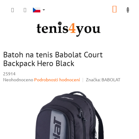
Přejít
NÁKUP
na
obsah
KOŠÍK
Batoh na tenis Babolat Court
Backpack Hero Black
25914
Průměrné
Neohodnoceno
Podrobnosti hodnocení
Značka:
BABOLAT
hodnocení
produktu
je
0,0
z
5
hvězdiček.