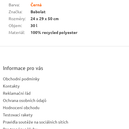
Barva
:
Černá
Značka
:
Babolat
Rozměry
:
24 x 29 x 50 cm
Objem
:
30 l
Materiál
:
100% recycled polyester
Z
á
p
a
Informace pro vás
t
Obchodní podmínky
í
Kontakty
Reklamační řád
Ochrana osobních údajů
Hodnocení obchodu
Testovací rakety
Pravidla soutěže na sociálních sítích
Pro trenéry a kluby