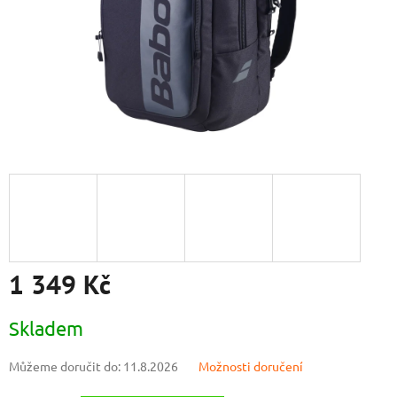
1 349 Kč
Měrná
Skladem
cena:
Můžeme doručit do:
11.8.2026
Možnosti doručení