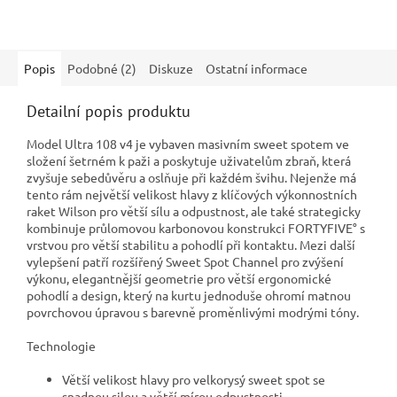
Popis
Podobné (2)
Diskuze
Ostatní informace
Detailní popis produktu
Model Ultra 108 v4 je vybaven masivním sweet spotem ve
složení šetrném k paži a poskytuje uživatelům zbraň, která
zvyšuje sebedůvěru a oslňuje při každém švihu. Nejenže má
tento rám největší velikost hlavy z klíčových výkonnostních
raket Wilson pro větší sílu a odpustnost, ale také strategicky
kombinuje průlomovou karbonovou konstrukci FORTYFIVE° s
vrstvou pro větší stabilitu a pohodlí při kontaktu. Mezi další
vylepšení patří rozšířený Sweet Spot Channel pro zvýšení
výkonu, elegantnější geometrie pro větší ergonomické
pohodlí a design, který na kurtu jednoduše ohromí matnou
povrchovou úpravou s barevně proměnlivými modrými tóny.
Technologie
Větší velikost hlavy pro velkorysý sweet spot se
snadnou silou a větší mírou odpustnosti