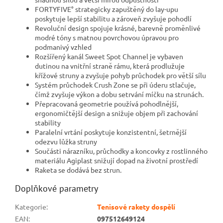
FORTYFIVE° strategicky zapuštěný do lay-upu
poskytuje lepší stabilitu a zároveň zvyšuje pohodlí
Revoluční design spojuje krásné, barevně proměnlivé
modré tóny s matnou povrchovou úpravou pro
podmanivý vzhled
Rozšířený kanál Sweet Spot Channel je vybaven
dutinou na vnitřní straně rámu, která prodlužuje
křížové struny a zvyšuje pohyb průchodek pro větší sílu
Systém průchodek Crush Zone se při úderu stlačuje,
čímž zvyšuje výkon a dobu setrvání míčku na strunách.
Přepracovaná geometrie používá pohodlnější,
ergonomičtější design a snižuje objem při zachování
stability
Paralelní vrtání poskytuje konzistentní, šetrnější
odezvu lůžka struny
Součásti nárazníku, průchodky a koncovky z rostlinného
materiálu Agiplast snižují dopad na životní prostředí
Raketa se dodává bez strun.
Doplňkové parametry
Kategorie
:
Tenisové rakety dospělí
EAN
:
097512649124