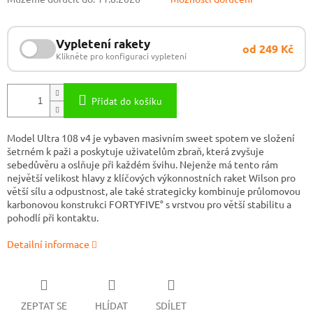
Vypletení rakety
od 249 Kč
Klikněte pro konfiguraci vypletení
Přidat do košíku
Model Ultra 108 v4 je vybaven masivním sweet spotem ve složení
šetrném k paži a poskytuje uživatelům zbraň, která zvyšuje
sebedůvěru a oslňuje při každém švihu. Nejenže má tento rám
největší velikost hlavy z klíčových výkonnostních raket Wilson pro
větší sílu a odpustnost, ale také strategicky kombinuje průlomovou
karbonovou konstrukci FORTYFIVE° s vrstvou pro větší stabilitu a
pohodlí při kontaktu.
Detailní informace
ZEPTAT SE
HLÍDAT
SDÍLET