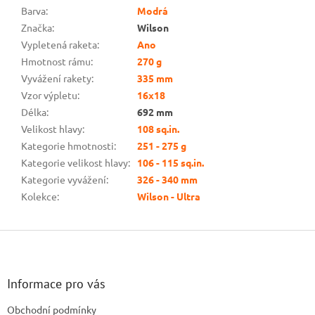
Barva
:
Modrá
Značka
:
Wilson
Vypletená raketa
:
Ano
Hmotnost rámu
:
270 g
Vyvážení rakety
:
335 mm
Vzor výpletu
:
16x18
Délka
:
692 mm
Velikost hlavy
:
108 sq.in.
Kategorie hmotnosti
:
251 - 275 g
Kategorie velikost hlavy
:
106 - 115 sq.in.
Kategorie vyvážení
:
326 - 340 mm
Kolekce
:
Wilson - Ultra
Z
á
p
a
Informace pro vás
t
Obchodní podmínky
í