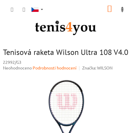
Přejít
NÁKUP
na
obsah
KOŠÍK
Tenisová raketa Wilson Ultra 108 V4.0
22992/G3
Průměrné
Neohodnoceno
Podrobnosti hodnocení
Značka:
WILSON
hodnocení
produktu
je
0,0
z
5
hvězdiček.