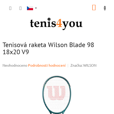
Přejít
NÁKUP
na
obsah
KOŠÍK
Tenisová raketa Wilson Blade 98
18x20 V9
Průměrné
Neohodnoceno
Podrobnosti hodnocení
Značka:
WILSON
hodnocení
produktu
je
0,0
z
5
hvězdiček.