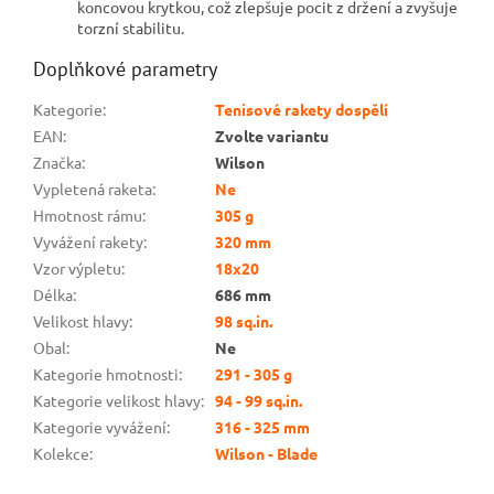
koncovou krytkou, což zlepšuje pocit z držení a zvyšuje
torzní stabilitu.
Doplňkové parametry
Kategorie
:
Tenisové rakety dospělí
EAN
:
Zvolte variantu
Značka
:
Wilson
Vypletená raketa
:
Ne
Hmotnost rámu
:
305 g
Vyvážení rakety
:
320 mm
Vzor výpletu
:
18x20
Délka
:
686 mm
Velikost hlavy
:
98 sq.in.
Obal
:
Ne
Kategorie hmotnosti
:
291 - 305 g
Kategorie velikost hlavy
:
94 - 99 sq.in.
Kategorie vyvážení
:
316 - 325 mm
Kolekce
:
Wilson - Blade