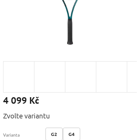
4 099 Kč
Měrná
Zvolte variantu
cena:
G2
G4
Varianta