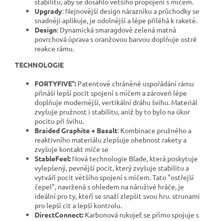
stabilitu, aby se dosáhlo většího propojení s míčem.
Upgrady
: Nejnovější design nárazníku a průchodky se
snadněji aplikuje, je odolnější a lépe přiléhá k raketě.
Design
: Dynamická smaragdově zelená matná
povrchová úprava s oranžovou barvou doplňuje ostré
reakce rámu.
TECHNOLOGIE
FORTYFIVE°:
Patentově chráněné uspořádání rámu
přináší lepší pocit spojení s míčem a zároveň lépe
doplňuje modernější, vertikální dráhu švihu. Materiál
zvyšuje pružnost i stabilitu, aniž by to bylo na úkor
pocitu při švihu.
Braided Graphite + Basalt
: Kombinace pružného a
reaktivního materiálu zlepšuje ohebnost rakety a
zvyšuje kontakt míče se
StableFeel:
Nová technologie Blade, která poskytuje
vylepšený, pevnější pocit, který zvyšuje stabilitu a
vytváří pocit většího spojení s míčem. Tato "ostřejší
čepel", navržená s ohledem na náruživé hráče, je
ideální pro ty, kteří se snaží zlepšit svou hru. strunami
pro lepší cit a lepší kontrolu.
DirectConnect:
Karbonová rukojeť se přímo spojuje s