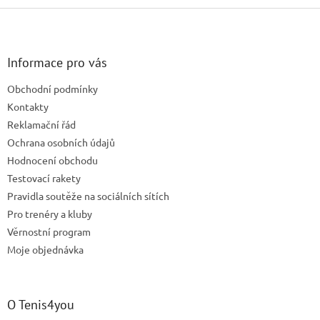
Z
á
p
a
Informace pro vás
t
Obchodní podmínky
í
Kontakty
Reklamační řád
Ochrana osobních údajů
Hodnocení obchodu
Testovací rakety
Pravidla soutěže na sociálních sítích
Pro trenéry a kluby
Věrnostní program
Moje objednávka
O Tenis4you