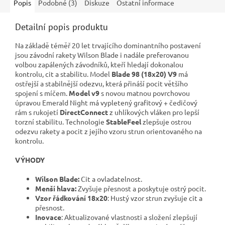
Popis
Podobné (3)
Diskuze
Ostatní informace
Detailní popis produktu
Na základě téměř 20 let trvajícího dominantního postavení
jsou závodní rakety Wilson Blade i nadále preferovanou
volbou zapálených závodníků, kteří hledají dokonalou
kontrolu, cit a stabilitu. Model
Blade 98 (18x20) V9
má
ostřejší a stabilnější odezvu, která přináší pocit většího
spojení s míčem.
Model v9
s novou matnou povrchovou
úpravou Emerald Night má vypletený grafitový + čedičový
rám s rukojetí
DirectConnect
z uhlíkových vláken pro lepší
torzní stabilitu. Technologie
StableFeel
zlepšuje ostrou
odezvu rakety a pocit z jejího vzoru strun orientovaného na
kontrolu.
VÝHODY
Wilson Blade:
Cit a ovladatelnost.
Menší hlava:
Zvyšuje přesnost a poskytuje ostrý pocit.
Vzor řádkování 18x20
: Hustý vzor strun zvyšuje cit a
přesnost.
Inovace
: Aktualizované vlastnosti a složení zlepšují