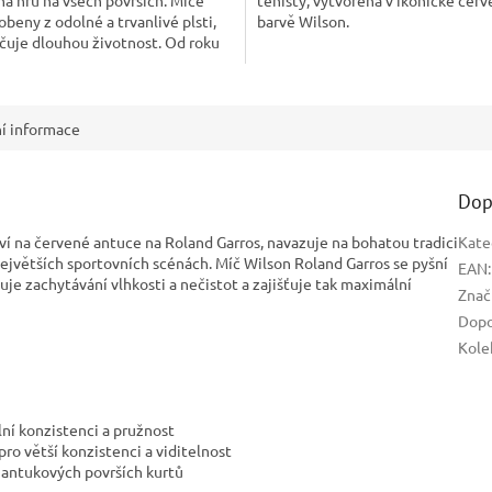
obeny z odolné a trvanlivé plsti,
barvě Wilson.
učuje dlouhou životnost. Od roku
í informace
Dop
ví na červené antuce na Roland Garros, navazuje na bohatou tradici
Kate
jvětších sportovních scénách. Míč Wilson Roland Garros se pyšní
EAN
:
je zachytávání vlhkosti a nečistot a zajišťuje tak maximální
Znač
Dopo
Kole
ní konzistenci a pružnost
pro větší konzistenci a viditelnost
a antukových površích kurtů