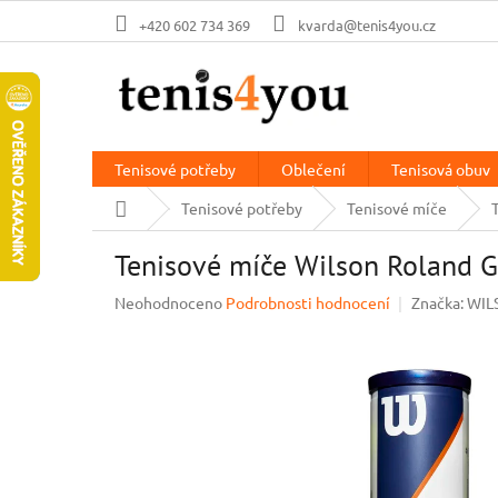
Přejít
+420 602 734 369
kvarda@tenis4you.cz
na
obsah
Tenisové potřeby
Oblečení
Tenisová obuv
Domů
Tenisové potřeby
Tenisové míče
Tenisové míče Wilson Roland Ga
Průměrné
Neohodnoceno
Podrobnosti hodnocení
Značka:
WIL
hodnocení
produktu
je
0,0
z
5
hvězdiček.