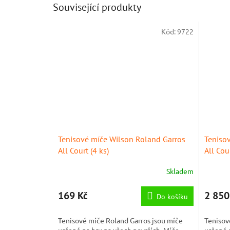
Související produkty
Kód:
9722
Tenisové míče Wilson Roland Garros
Teniso
All Court (4 ks)
All Cou
Skladem
169 Kč
2 850
Do košíku
Tenisové míče Roland Garros jsou míče
Tenisov
určené na hru na všech površích. Míče
určené 