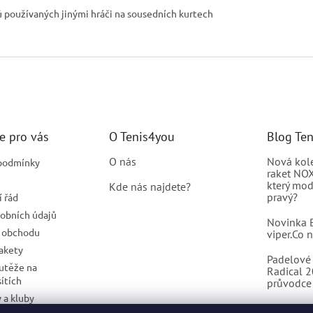
ků používaných jinými hráči na sousedních kurtech
e pro vás
O Tenis4you
Blog Te
O nás
Nová kol
podmínky
raket NOX
který mod
Kde nás najdete?
pravý?
 řád
obních údajů
Novinka B
 obchodu
viper.Co 
rakety
Padelové 
outěže na
Radical 
sítích
průvodce 
 a kluby