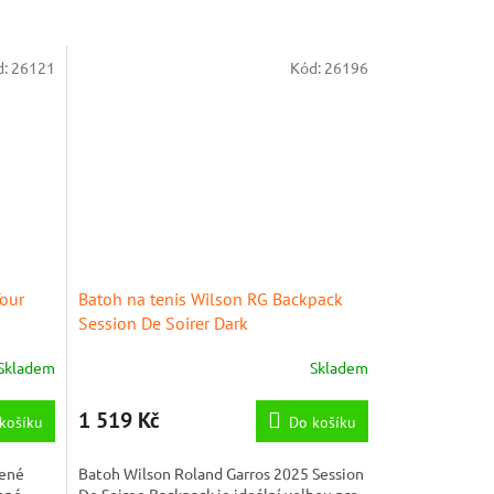
d:
26121
Kód:
26196
Tour
Batoh na tenis Wilson RG Backpack
Session De Soirer Dark
Skladem
Skladem
1 519 Kč
košíku
Do košíku
lené
Batoh Wilson Roland Garros 2025 Session
vené
De Soiree Backpack je ideální volbou pro