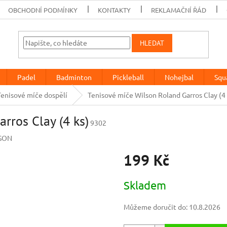
OBCHODNÍ PODMÍNKY
KONTAKTY
REKLAMAČNÍ ŘÁD
HLEDAT
Padel
Badminton
Pickleball
Nohejbal
Squ
Tenisové míče dospělí
Tenisové míče Wilson Roland Garros Clay (4 
rros Clay (4 ks)
9302
SON
199 Kč
Měrná
Skladem
cena:
Můžeme doručit do:
10.8.2026