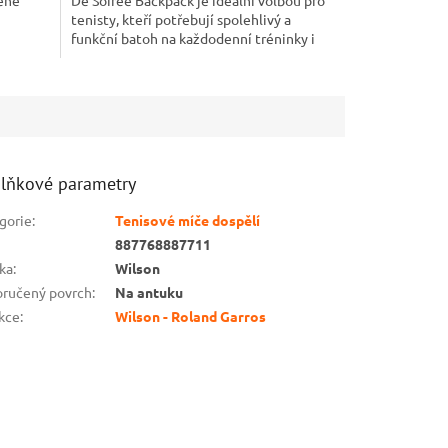
tenisty, kteří potřebují spolehlivý a
funkční batoh na každodenní tréninky i
turnaje.
lňkové parametry
gorie
:
Tenisové míče dospělí
887768887711
ka
:
Wilson
ručený povrch
:
Na antuku
kce
:
Wilson - Roland Garros