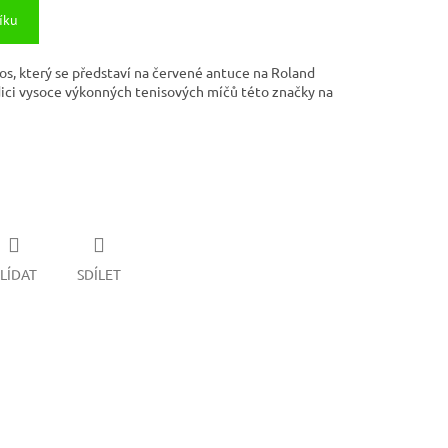
íku
os, který se představí na červené antuce na Roland
dici vysoce výkonných tenisových míčů této značky na
LÍDAT
SDÍLET