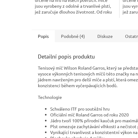
jsou vyrobeny z odolné a trvanlivé plsti,
jsou vyr
jež zaručuje dlouhou životnost. Od roku
jež zar
2020 jde o...
2020...
Popis
Podobné (4)
Diskuze
Ostatn
Detailní popis produktu
Tenisový míč Wilson Roland Garros, který se předsta
vysoce výkonných tenisových míčů této značky na ne
jádrem navrženým pro delší míče a plstí, která omezu
konzistenci během vyčerpávajících bodů.
Technologie
Schváleno ITF pro soutěžní hru
Oficiální míč Roland Garros od roku 2020
Jádro tvoří 100% přírodní kaučuk pro maximál
Plst omezuje zachytávání vlhkosti a nečistot 
Vynikající trvanlivost a konzistentní výkon n
Plechovka obsahuje 4 míčky