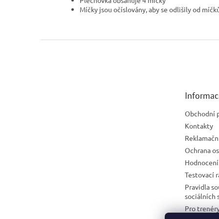
Míčky jsou očíslovány, aby se odlišily od míč
Z
á
p
a
t
Informac
í
Obchodní 
Kontakty
Reklamační
Ochrana os
Hodnocení
Testovací 
Pravidla s
sociálních 
Pro trenéry