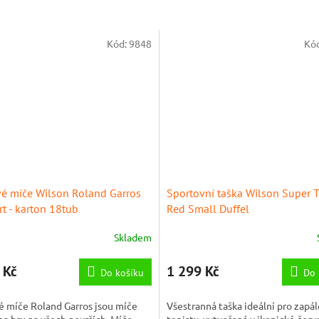
Kód:
9848
Kó
vé míče Wilson Roland Garros
Sportovní taška Wilson Super 
rt - karton 18tub
Red Small Duffel
Skladem
 Kč
1 299 Kč
Do košíku
Do 
é míče Roland Garros jsou míče
Všestranná taška ideální pro zapá
na hru na všech površích. Míče
tenisty, vytvořená v ikonické čer