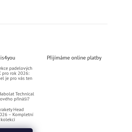
nis4you
Přijímáme online platby
ekce padelových
 pro rok 2026:
el je pro vás ten
abolat Technical
nového přináší?
rakety Head
2026 – Kompletní
kolekcí