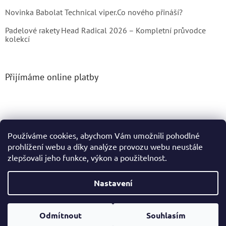
Novinka Babolat Technical viper.Co nového přináší?
Padelové rakety Head Radical 2026 – Kompletní průvodce
kolekcí
Přijímáme online platby
Používáme cookies, abychom Vám umožnili pohodlné
prohlížení webu a díky analýze provozu webu neustále
Vytvořil Shoptet
zlepšovali jeho funkce, výkon a použitelnost.
Copyright 2026
Tenis4You
. Všechna práva vyhrazena.
Nastavení
Podle zákona o evidenci tržeb je prodávající povinen vystavit
Odmítnout
Souhlasím
kupujícímu účtenku. Zároveň je povinen zaevidovat přijatou
tržbu u správce daně online; v případě technického výpadku