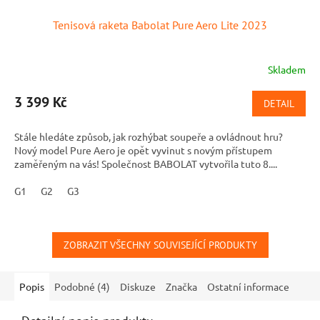
Tenisová raketa Babolat Pure Aero Lite 2023
Skladem
3 399 Kč
DETAIL
Stále hledáte způsob, jak rozhýbat soupeře a ovládnout hru?
Nový model Pure Aero je opět vyvinut s novým přístupem
zaměřeným na vás! Společnost BABOLAT vytvořila tuto 8....
G1
G2
G3
ZOBRAZIT VŠECHNY SOUVISEJÍCÍ PRODUKTY
Popis
Podobné (4)
Diskuze
Značka
Ostatní informace