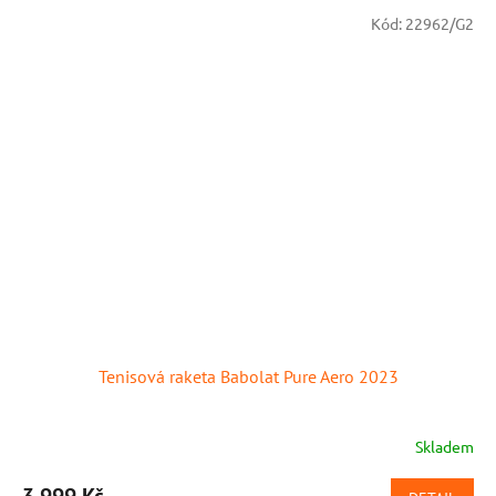
Kód:
22962/G2
Tenisová raketa Babolat Pure Aero 2023
Skladem
Průměrné
hodnocení
produktu