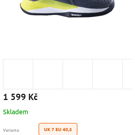
1 599 Kč
Měrná
Skladem
cena:
UK 7 EU 40,5
Varianta