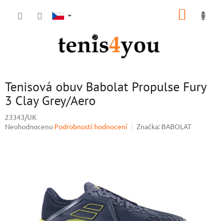
Přejít
NÁKUP
na
obsah
KOŠÍK
Tenisová obuv Babolat Propulse Fury
3 Clay Grey/Aero
23343/UK
Průměrné
Neohodnoceno
Podrobnosti hodnocení
Značka:
BABOLAT
hodnocení
produktu
je
0,0
z
5
hvězdiček.