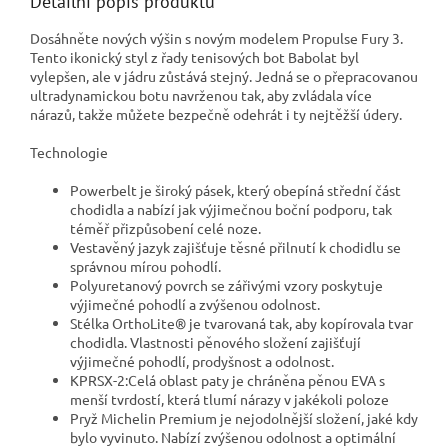
Detailní popis produktu
Dosáhněte nových výšin s novým modelem Propulse Fury 3.
Tento ikonický styl z řady tenisových bot Babolat byl
vylepšen, ale v jádru zůstává stejný. Jedná se o přepracovanou
ultradynamickou botu navrženou tak, aby zvládala více
nárazů, takže můžete bezpečně odehrát i ty nejtěžší údery.
Technologie
Powerbelt je široký pásek, který obepíná střední část
chodidla a nabízí jak výjimečnou boční podporu, tak
téměř přizpůsobení celé noze.
Vestavěný jazyk zajišťuje těsné přilnutí k chodidlu se
správnou mírou pohodlí.
Polyuretanový povrch se zářivými vzory poskytuje
výjimečné pohodlí a zvýšenou odolnost.
Stélka OrthoLite® je tvarovaná tak, aby kopírovala tvar
chodidla. Vlastnosti pěnového složení zajišťují
výjimečné pohodlí, prodyšnost a odolnost.
KPRSX-2:Celá oblast paty je chráněna pěnou EVA s
menší tvrdostí, která tlumí nárazy v jakékoli poloze
Pryž Michelin Premium je nejodolnější složení, jaké kdy
bylo vyvinuto. Nabízí zvýšenou odolnost a optimální