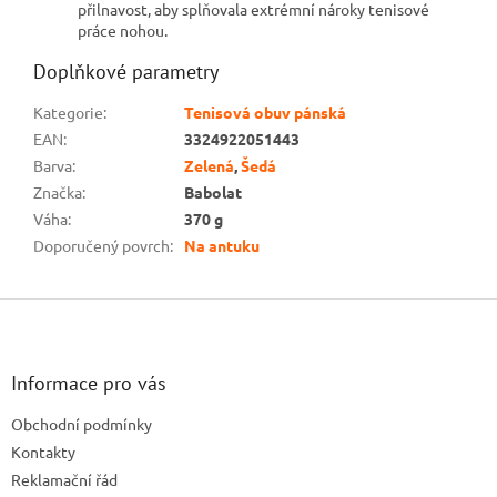
přilnavost, aby splňovala extrémní nároky tenisové
práce nohou.
Doplňkové parametry
Kategorie
:
Tenisová obuv pánská
EAN
:
3324922051443
Barva
:
Zelená
,
Šedá
Značka
:
Babolat
Váha
:
370 g
Doporučený povrch
:
Na antuku
Z
á
p
a
Informace pro vás
t
Obchodní podmínky
í
Kontakty
Reklamační řád