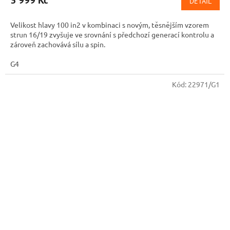
3 999 Kč
DETAIL
je
5,0
Velikost hlavy 100 in2 v kombinaci s novým, těsnějším vzorem
z
strun 16/19 zvyšuje ve srovnání s předchozí generací kontrolu a
5
zároveň zachovává sílu a spin.
hvězdiček.
G4
Kód:
22971/G1