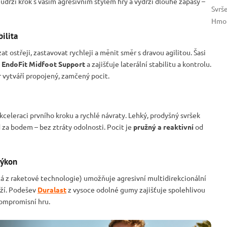
drží krok s vaším agresivním stylem hry a vydrží dlouhé zápasy –
Svrš
Hmot
ilita
zat ostřeji, zastavovat rychleji a měnit směr s dravou agilitou. Šasi
í
EndoFit Midfoot Support
a zajišťuje laterální stabilitu a kontrolu.
 vytváří propojený, zamčený pocit.
kceleraci prvního kroku a rychlé návraty. Lehký, prodyšný svršek
za bodem – bez ztráty odolnosti. Pocit je
pružný a reaktivní
od
výkon
á z raketové technologie) umožňuje agresivní multidirekcionální
ěží. Podešev
Duralast
z vysoce odolné gumy zajišťuje spolehlivou
kompromisní hru.