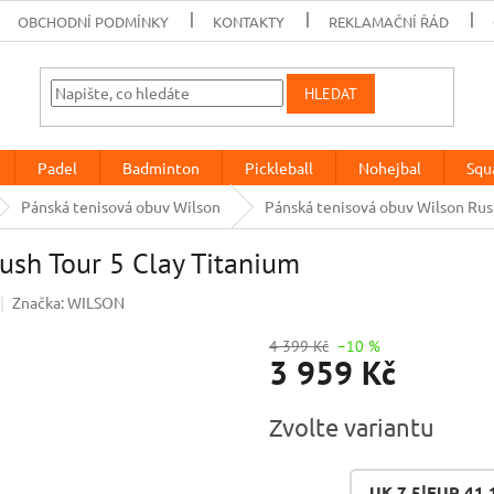
OBCHODNÍ PODMÍNKY
KONTAKTY
REKLAMAČNÍ ŘÁD
HLEDAT
Padel
Badminton
Pickleball
Nohejbal
Squ
Pánská tenisová obuv Wilson
Pánská tenisová obuv Wilson Rus
ush Tour 5 Clay Titanium
Značka:
WILSON
4 399 Kč
–10 %
3 959 Kč
Měrná
Zvolte variantu
cena:
UK 7,5|EUR 41 