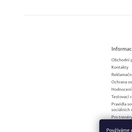
Z
á
p
a
t
Informac
í
Obchodní 
Kontakty
Reklamační
Ochrana os
Hodnocení
Testovací 
Pravidla s
sociálních 
Pro trenéry
Věrnostní 
Používáme 
Moje obje