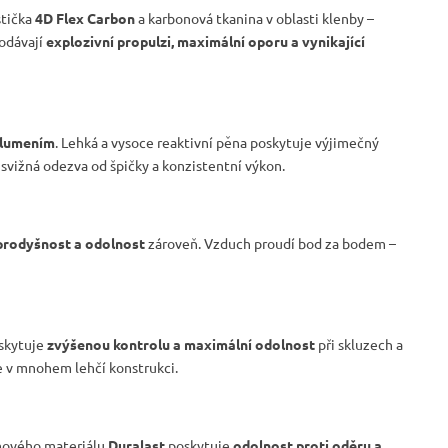
stička
4D Flex Carbon
a karbonová tkanina v oblasti klenby –
odávají
explozivní propulzi, maximální oporu a vynikající
tlumením
. Lehká a vysoce reaktivní pěna poskytuje výjimečný
svižná odezva od špičky a konzistentní výkon.
prodyšnost a odolnost
zároveň. Vzduch proudí bod za bodem –
oskytuje
zvýšenou kontrolu a maximální odolnost
při skluzech a
e v mnohem lehčí konstrukci.
mového materiálu
Duralast
poskytuje
odolnost proti oděru a