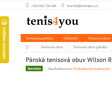
Přejít
+420 602 734 369
kvarda@tenis4you.cz
na
obsah
Tenisové potřeby
Oblečení
Tenisová obuv
Domů
Tenisová obuv
Tenisová obuv pánská
Pánská tenisová obuv Wilson R
Průměrné
Neohodnoceno
Podrobnosti hodnocení
Novinka
hodnocení
produktu
je
0,0
z
5
hvězdiček.