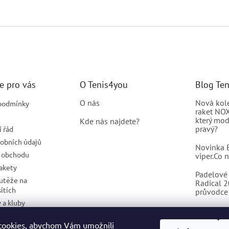
e pro vás
O Tenis4you
Blog Te
O nás
Nová kol
podmínky
raket NOX
který mod
Kde nás najdete?
pravý?
 řád
obních údajů
Novinka B
 obchodu
viper.Co 
rakety
Padelové 
outěže na
Radical 
sítích
průvodce 
 a kluby
program
cookies, abychom Vám umožnili
dnávka