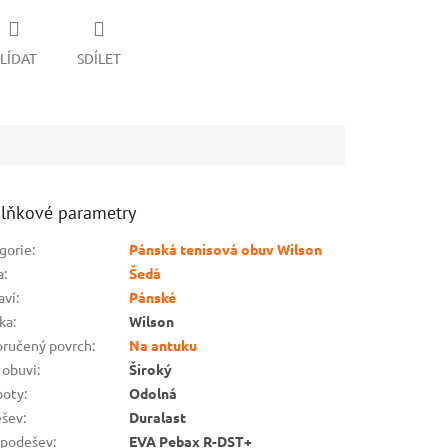
LÍDAT
SDÍLET
lňkové parametry
gorie
:
Pánská tenisová obuv Wilson
a
:
Šedá
aví
:
Pánské
ka
:
Wilson
ručený povrch
:
Na antuku
 obuvi
:
Široký
boty
:
Odolná
šev
:
Duralast
podešev
:
EVA Pebax R-DST+