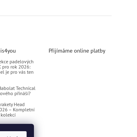
nis4you
Přijímáme online platby
ekce padelových
 pro rok 2026:
el je pro vás ten
abolat Technical
nového přináší?
rakety Head
2026 – Kompletní
kolekcí