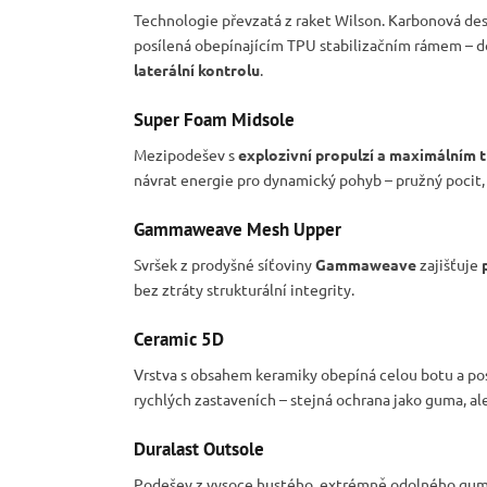
Technologie převzatá z raket Wilson. Karbonová de
posílená obepínajícím TPU stabilizačním rámem – d
laterální kontrolu
.
Super Foam Midsole
Mezipodešev s
explozivní propulzí a maximálním 
návrat energie pro dynamický pohyb – pružný pocit, 
Gammaweave Mesh Upper
Svršek z prodyšné síťoviny
Gammaweave
zajišťuje
bez ztráty strukturální integrity.
Ceramic 5D
Vrstva s obsahem keramiky obepíná celou botu a p
rychlých zastaveních – stejná ochrana jako guma, al
Duralast Outsole
Podešev z vysoce hustého, extrémně odolného gu