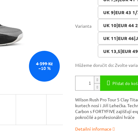
UK 9|EUR 43 1/
UK 10|EUR 44 2
Varianta
UK 11|EUR 46|J
UK 13,5|EUR 49
4 399 Kč
Můžeme doručit do:
Zvolte vari
–10 %
Přidat do koš
Wilson Rush Pro Tour 5 Clay Tit
kurtech nosí i Jiří Lehečka. Tec
Carbon s FORTYFIVE zajišťují exp
pokročilé a profesionální hráče
Detailní informace