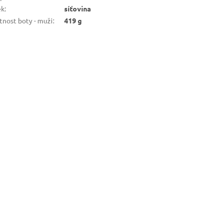
ek
:
síťovina
nost boty - muži
:
419 g