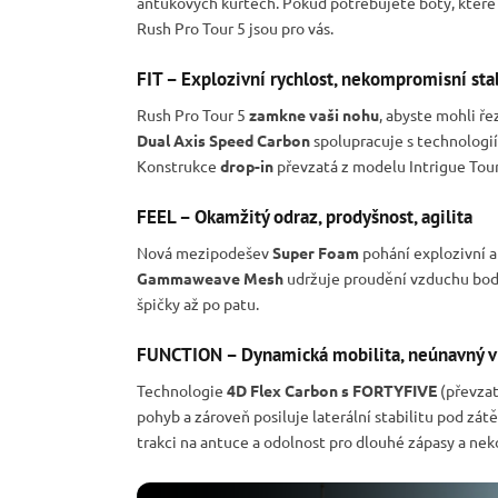
antukových kurtech. Pokud potřebujete boty, které u
Rush Pro Tour 5 jsou pro vás.
FIT – Explozivní rychlost, nekompromisní stab
Rush Pro Tour 5
zamkne vaši nohu
, abyste mohli ře
Dual Axis Speed Carbon
spolupracuje s technologi
Konstrukce
drop-in
převzatá z modelu Intrigue Tour
FEEL – Okamžitý odraz, prodyšnost, agilita
Nová mezipodešev
Super Foam
pohání explozivní a
Gammaweave Mesh
udržuje proudění vzduchu bod 
špičky až po patu.
FUNCTION – Dynamická mobilita, neúnavný 
Technologie
4D Flex Carbon s FORTYFIVE
(převzat
pohyb a zároveň posiluje laterální stabilitu pod zát
trakci na antuce a odolnost pro dlouhé zápasy a ne