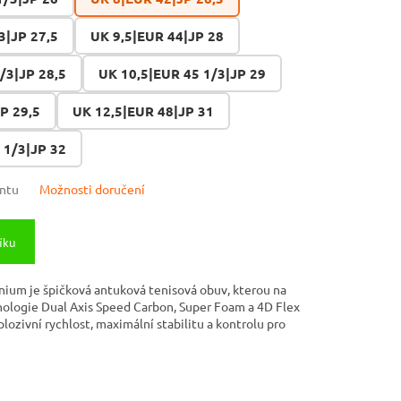
3|JP 27,5
UK 9,5|EUR 44|JP 28
/3|JP 28,5
UK 10,5|EUR 45 1/3|JP 29
P 29,5
UK 12,5|EUR 48|JP 31
 1/3|JP 32
antu
Možnosti doručení
íku
anium je špičková antuková tenisová obuv, kterou na
hnologie Dual Axis Speed Carbon, Super Foam a 4D Flex
lozivní rychlost, maximální stabilitu a kontrolu pro