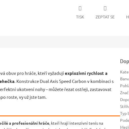
TISK
ZEPTAT SE
H
Dop
Kate
vá obuv pro hráče, kteří vyžadují
explozivní rychlost a
Barv
Lehečka
. Konstrukce Dual Axis Speed Carbon v kombinaci s
Pohl
erfektní ukotvení nohy – můžete řezat ostřeji, zastavovat
Znač
po roste, vy už jste tam.
Dopo
Střih
Typ 
Pode
čilé a profesionální hráče
, kteří hrají intenzivní tenis na
Mezi