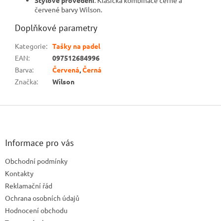
červené barvy Wilson.
Doplňkové parametry
Kategorie
:
Tašky na padel
EAN
:
097512684996
Barva
:
Červená
,
Černá
Značka
:
Wilson
Z
á
p
a
Informace pro vás
t
Obchodní podmínky
í
Kontakty
Reklamační řád
Ochrana osobních údajů
Hodnocení obchodu