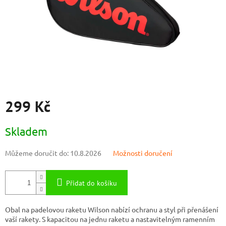
299 Kč
Měrná
Skladem
cena:
Můžeme doručit do:
10.8.2026
Možnosti doručení
Přidat do košíku
Obal na padelovou raketu Wilson nabízí ochranu a styl při přenášení
vaší rakety. S kapacitou na jednu raketu a nastavitelným ramenním