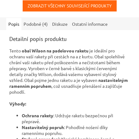
ZOBRAZIT VŠECHNY SOUVISEJÍCÍ PRODUKTY
Popis
Podobné (4)
Diskuze
Ostatní informace
Detailní popis produktu
Tento
obal Wilson na padelovou raketu
je ideální pro
ochranu vaší rakety při cestách na a z kurtu. Obal spolehlivě
chrání vaši raketu před poškozením a nečistotami během
přepravy. Vyroben v černé barvě s klasickými červenými
detaily značky Wilson, dodává vašemu vybavení stylový
vzhled. Obal pojme jednu raketu a je vybaven
nastavitelným
ramenním popruhem
, což usnadňuje přenášení a zajišťuje
pohodlí.
Výhody:
Ochrana rakety
: Udržuje raketu bezpečnou při
přepravě.
Nastavitelný popruh
: Pohodlné nošení díky
ramennímu popruhu.
Stylové provedení
: Klasická kombinace černé a