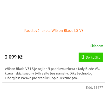
Padelová raketa Wilson Blade LS V3
Skladem
3 099 Kč
Do košíku
Wilson Blade V3 LS je nejlehčí padelová raketa z řady Blade V3,
která nabízí snadný švih a sílu bez námahy. Díky technologii
Fiberglass Weave pro stabilitu, Spin Texture pro...
Kód:
25977