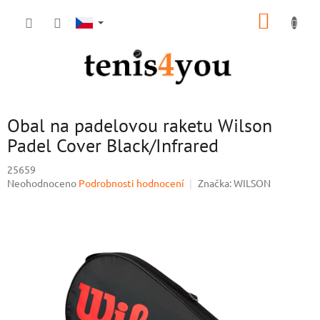
Přejít
NÁKUP
na
obsah
KOŠÍK
Obal na padelovou raketu Wilson
Padel Cover Black/Infrared
25659
Průměrné
Neohodnoceno
Podrobnosti hodnocení
Značka:
WILSON
hodnocení
produktu
je
0,0
z
5
hvězdiček.