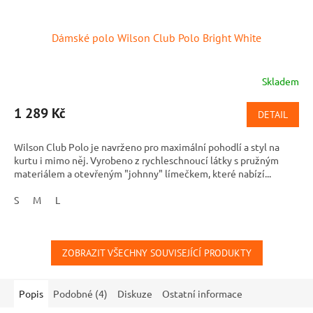
Dámské polo Wilson Club Polo Bright White
Skladem
1 289 Kč
DETAIL
Wilson Club Polo je navrženo pro maximální pohodlí a styl na
kurtu i mimo něj. Vyrobeno z rychleschnoucí látky s pružným
materiálem a otevřeným "johnny" límečkem, které nabízí...
S
M
L
ZOBRAZIT VŠECHNY SOUVISEJÍCÍ PRODUKTY
Popis
Podobné (4)
Diskuze
Ostatní informace