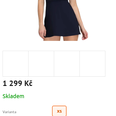
1 299 Kč
Měrná
Skladem
cena:
XS
Varianta