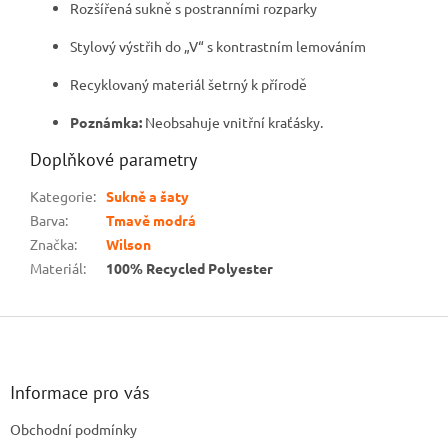
Rozšířená sukně s postranními rozparky
Stylový výstřih do „V“ s kontrastním lemováním
Recyklovaný materiál šetrný k přírodě
Poznámka:
Neobsahuje vnitřní kraťásky.
Doplňkové parametry
Kategorie
:
Sukně a šaty
Barva
:
Tmavě modrá
Značka
:
Wilson
Materiál
:
100% Recycled Polyester
Z
á
p
a
Informace pro vás
t
Obchodní podmínky
í