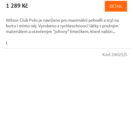
1 289 Kč
DETAIL
Wilson Club Polo je navrženo pro maximální pohodlí a styl na
kurtu i mimo něj. Vyrobeno z rychleschnoucí látky s pružným
materiálem a otevřeným "johnny" límečkem, které nabízí...
L
Kód:
26025/S