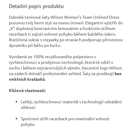
Detailní popis produktu
Dámské tenisové šaty Wilson Women’s Team Unlined Dress
posunou tvůj herní styl na novou úroveň. Elegantní výstřih do
„V“ doplněný kontrastním lemováním a funkčním střihem
racerback ti zajistí volnost pohybu během každého úderu.
Rozšířená sukně s rozparky po stranách podporuje přirozenou
dynamiku při běhu po kurtu.
Vyrobené ze 100% recyklovaného polyesteru s
rychleschnoucí a prodyšnou technologií, která tě udrží v
suchu i během nejnáročnějších výměn. Decentní logo Wilson
na zádech dotváří profesionální vzhled. Šaty se prodávají
bez
vnitřních kraťásků
.
Klíčové vlastnosti:
Lehký, rychleschnoucí materiál s technologií odvádění
vlhkosti
Sportovní střih racerback pro maximální volnost
pohybu