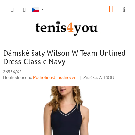
Přejít
NÁKUP
na
obsah
KOŠÍK
Dámské šaty Wilson W Team Unlined
Dress Classic Navy
26556/XS
Průměrné
Neohodnoceno
Podrobnosti hodnocení
Značka:
WILSON
hodnocení
produktu
je
0,0
z
5
hvězdiček.