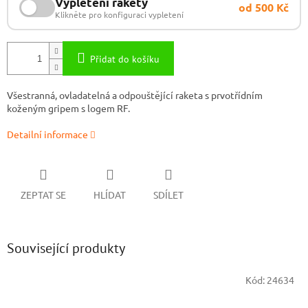
Vypletení rakety
od 500 Kč
Klikněte pro konfiguraci vypletení
Přidat do košíku
Všestranná, ovladatelná a odpouštějící raketa s prvotřídním
koženým gripem s logem RF.
Detailní informace
ZEPTAT SE
HLÍDAT
SDÍLET
Související produkty
Kód:
24634