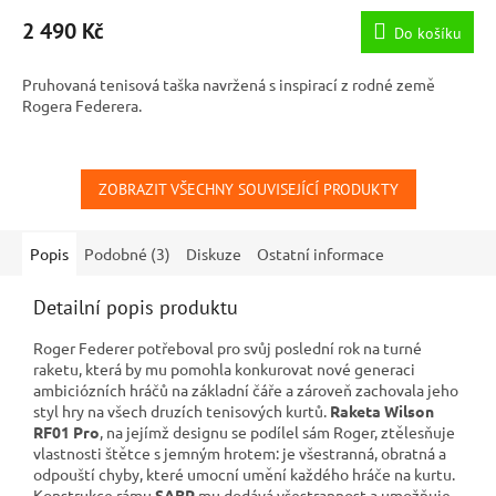
2 490 Kč
Do košíku
Pruhovaná tenisová taška navržená s inspirací z rodné země
Rogera Federera.
ZOBRAZIT VŠECHNY SOUVISEJÍCÍ PRODUKTY
Popis
Podobné (3)
Diskuze
Ostatní informace
Detailní popis produktu
Roger Federer potřeboval pro svůj poslední rok na turné
raketu, která by mu pomohla konkurovat nové generaci
ambiciózních hráčů na základní čáře a zároveň zachovala jeho
styl hry na všech druzích tenisových kurtů.
Raketa Wilson
RF01 Pro
, na jejímž designu se podílel sám Roger, ztělesňuje
vlastnosti štětce s jemným hrotem: je všestranná, obratná a
odpouští chyby, které umocní umění každého hráče na kurtu.
Konstrukce rámu
SABR
mu dodává všestrannost a umožňuje