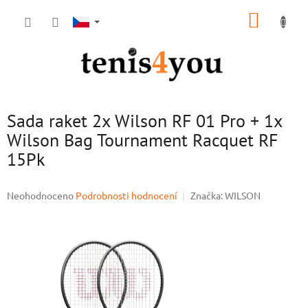
Přejít
NÁKUP
na
obsah
KOŠÍK
Sada raket 2x Wilson RF 01 Pro + 1x
Wilson Bag Tournament Racquet RF
15Pk
Průměrné
Neohodnoceno
Podrobnosti hodnocení
Značka:
WILSON
hodnocení
produktu
je
0,0
z
5
hvězdiček.