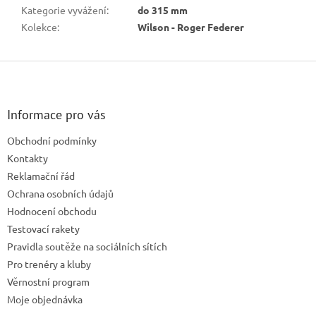
Kategorie vyvážení
:
do 315 mm
Kolekce
:
Wilson - Roger Federer
Z
á
p
a
Informace pro vás
t
Obchodní podmínky
í
Kontakty
Reklamační řád
Ochrana osobních údajů
Hodnocení obchodu
Testovací rakety
Pravidla soutěže na sociálních sítích
Pro trenéry a kluby
Věrnostní program
Moje objednávka