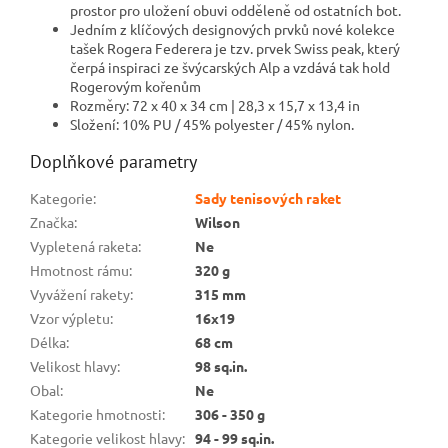
prostor pro uložení obuvi odděleně od ostatních bot.
Jedním z klíčových designových prvků nové kolekce
tašek Rogera Federera je tzv. prvek Swiss peak, který
čerpá inspiraci ze švýcarských Alp a vzdává tak hold
Rogerovým kořenům
Rozměry: 72 x 40 x 34 cm | 28,3 x 15,7 x 13,4 in
Složení: 10% PU / 45% polyester / 45% nylon.
Doplňkové parametry
Kategorie
:
Sady tenisových raket
Značka
:
Wilson
Vypletená raketa
:
Ne
Hmotnost rámu
:
320 g
Vyvážení rakety
:
315 mm
Vzor výpletu
:
16x19
Délka
:
68 cm
Velikost hlavy
:
98 sq.in.
Obal
:
Ne
Kategorie hmotnosti
:
306 - 350 g
Kategorie velikost hlavy
:
94 - 99 sq.in.