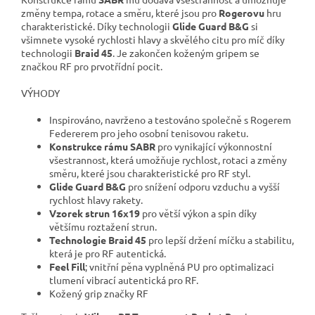
změny tempa, rotace a směru, které jsou pro
Rogerovu
hru
charakteristické. Díky technologii
Glide Guard B&G
si
všimnete vysoké rychlosti hlavy a skvělého citu pro míč díky
technologii
Braid 45
. Je zakončen koženým gripem se
značkou RF pro prvotřídní pocit.
VÝHODY
Inspirováno, navrženo a testováno společně s Rogerem
Federerem pro jeho osobní tenisovou raketu.
Konstrukce rámu SABR
pro vynikající výkonnostní
všestrannost, která umožňuje rychlost, rotaci a změny
směru, které jsou charakteristické pro RF styl.
Glide Guard B&G
pro snížení odporu vzduchu a vyšší
rychlost hlavy rakety.
Vzorek strun 16x19
pro větší výkon a spin díky
většímu roztažení strun.
Technologie Braid 45
pro lepší držení míčku a stabilitu,
která je pro RF autentická.
Feel Fill
; vnitřní pěna vyplněná PU pro optimalizaci
tlumení vibrací autentická pro RF.
Kožený grip značky RF