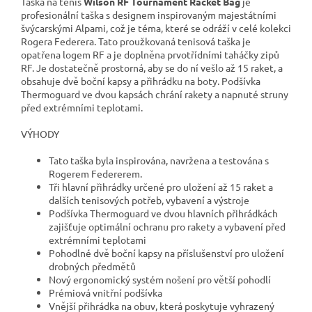
Taška na tenis
Wilson RF Tournament Racket Bag
je
profesionální taška s designem inspirovaným majestátními
švýcarskými Alpami, což je téma, které se odráží v celé kolekci
Rogera Federera. Tato proužkovaná tenisová taška je
opatřena logem RF a je doplněna prvotřídními taháčky zipů
RF. Je dostatečně prostorná, aby se do ní vešlo až 15 raket, a
obsahuje dvě boční kapsy a přihrádku na boty. Podšívka
Thermoguard ve dvou kapsách chrání rakety a napnuté struny
před extrémními teplotami.
VÝHODY
Tato taška byla inspirována, navržena a testována s
Rogerem Federerem.
Tři hlavní přihrádky určené pro uložení až 15 raket a
dalších tenisových potřeb, vybavení a výstroje
Podšívka Thermoguard ve dvou hlavních přihrádkách
zajišťuje optimální ochranu pro rakety a vybavení před
extrémními teplotami
Pohodlné dvě boční kapsy na příslušenství pro uložení
drobných předmětů
Nový ergonomický systém nošení pro větší pohodlí
Prémiová vnitřní podšívka
Vnější přihrádka na obuv, která poskytuje vyhrazený