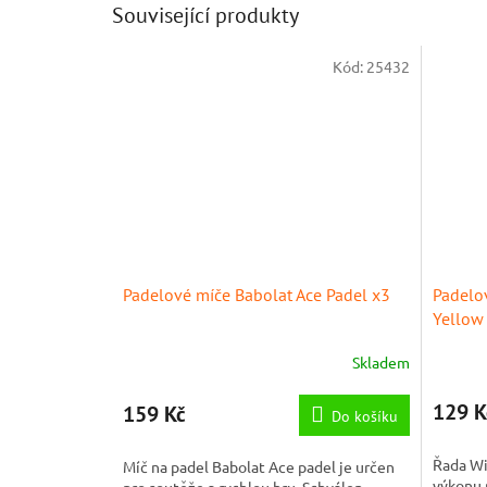
Související produkty
Kód:
25432
Padelové míče Babolat Ace Padel x3
Padelo
Yellow
Skladem
129 K
159 Kč
Do košíku
Řada Wi
Míč na padel Babolat Ace padel je určen
výkonu 
pro soutěže a rychlou hru. Schválen