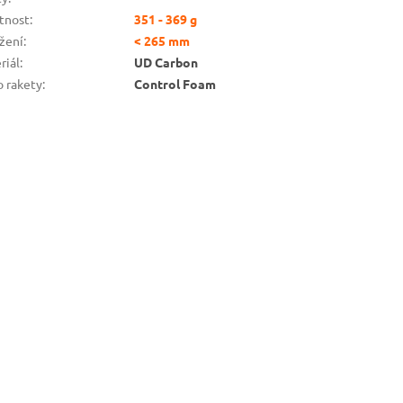
tnost
:
351 - 369 g
žení
:
< 265 mm
riál
:
UD Carbon
o rakety
:
Control Foam