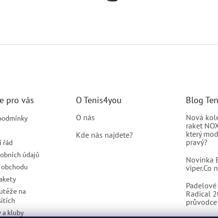
e pro vás
O Tenis4you
Blog Te
O nás
Nová kol
podmínky
raket NOX
který mod
Kde nás najdete?
pravý?
 řád
obních údajů
Novinka B
 obchodu
viper.Co 
rakety
Padelové 
outěže na
Radical 
sítích
průvodce 
 a kluby