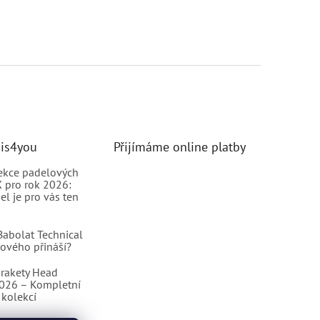
nis4you
Přijímáme online platby
ekce padelových
 pro rok 2026:
el je pro vás ten
abolat Technical
nového přináší?
rakety Head
2026 – Kompletní
kolekcí