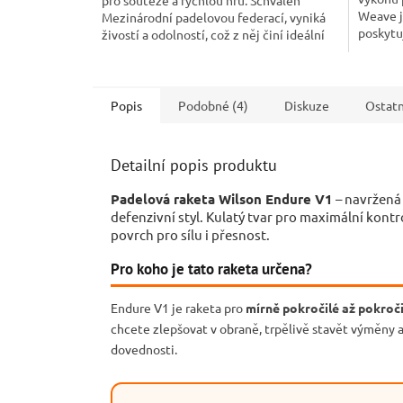
Weave j
Mezinárodní padelovou federací, vyniká
poskytuj
živostí a odolností, což z něj činí ideální
při delš
volbu pro hráče,...
Popis
Podobné (4)
Diskuze
Ostatn
Detailní popis produktu
Padelová raketa Wilson Endure V1
– navržená
defenzivní styl. Kulatý tvar pro maximální kontr
povrch pro sílu i přesnost.
Pro koho je tato raketa určena?
Endure V1 je raketa pro
mírně pokročilé až pokroči
chcete zlepšovat v obraně, trpělivě stavět výměny 
dovednosti.