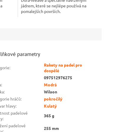
na
jádrem, které se nejlépe používá na
pomalejších površích.
lňkové parametry
Rakety na padel pro
gorie
:
dospělé
097512976275
a
:
Modrá
ka
:
Wilson
gorie hráčů
:
pokročilý
var hlavy
:
Kulatý
nost padelové
365 g
ty
:
žení padelové
255 mm
ty
: