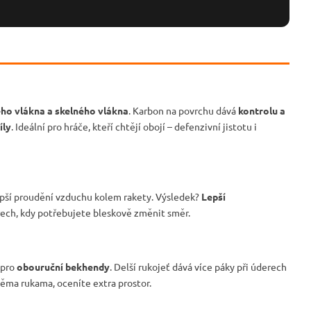
ho vlákna a skelného vlákna
. Karbon na povrchu dává
kontrolu a
íly
. Ideální pro hráče, kteří chtějí obojí – defenzivní jistotu i
ší proudění vzduchu kolem rakety. Výsledek?
Lepší
rech, kdy potřebujete bleskově změnit směr.
 pro
obouruční bekhendy
. Delší rukojeť dává více páky při úderech
ěma rukama, oceníte extra prostor.