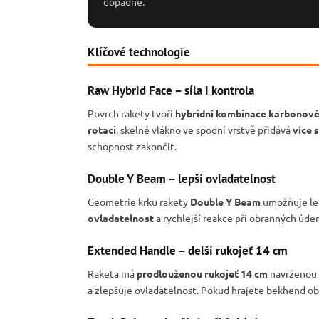
dopadne.
Klíčové technologie
Raw Hybrid Face – síla i kontrola
Povrch rakety tvoří
hybridní kombinace karbonové
rotaci
, skelné vlákno ve spodní vrstvě přidává
více s
schopnost zakončit.
Double Y Beam – lepší ovladatelnost
Geometrie krku rakety
Double Y Beam
umožňuje lep
ovladatelnost
a rychlejší reakce při obranných úde
Extended Handle – delší rukojeť 14 cm
Raketa má
prodlouženou rukojeť 14 cm
navrženou
a zlepšuje ovladatelnost. Pokud hrajete bekhend ob