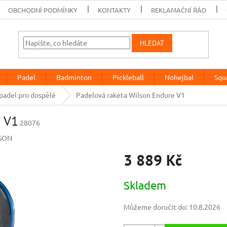
OBCHODNÍ PODMÍNKY
KONTAKTY
REKLAMAČNÍ ŘÁD
HLEDAT
Padel
Badminton
Pickleball
Nohejbal
Squ
padel pro dospělé
Padelová raketa Wilson Endure V1
e V1
28076
SON
3 889 Kč
Měrná
Skladem
cena:
Můžeme doručit do:
10.8.2026