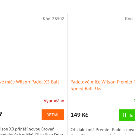
Kód:
26502
Kód:
vé míče Wilson Padel X3 Ball
Padelové míče Wilson Premier 
Speed Ball 3ks
Vyprodáno
č
149 Kč
DETAIL
Do 
lson X3 přináší novou úroveň
Oficiální míč Premier Padel s novo
padelových míčků. Díky filcu Dura-
Dura-Weave a speciálně navržen