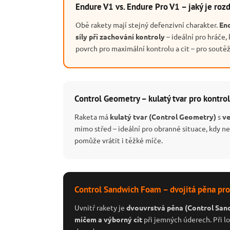
Endure V1 vs. Endure Pro V1 – jaký je rozd
Obě rakety mají stejný defenzivní charakter.
En
síly při zachování kontroly
– ideální pro hráče, 
povrch pro maximální kontrolu a cit – pro soutěž
Control Geometry – kulatý tvar pro kontro
Raketa má
kulatý tvar (Control Geometry)
s
v
mimo střed – ideální pro obranné situace, kdy n
pomůže vrátit i těžké míče.
Control Sandwich Foam – dvojitá pěna pro 
Uvnitř rakety je
dvouvrstvá pěna (Control San
míčem a výborný cit
při jemných úderech. Při lo