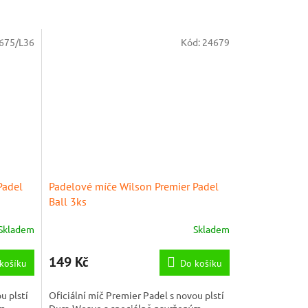
675/L36
Kód:
24679
Padel
Padelové míče Wilson Premier Padel
Ball 3ks
Skladem
Skladem
149 Kč
košíku
Do košíku
u plstí
Oficiální míč Premier Padel s novou plstí
ým
Dura-Weave a speciálně navrženým