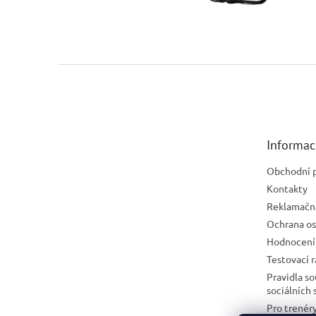
Z
á
p
a
t
Informac
í
Obchodní 
Kontakty
Reklamační
Ochrana os
Hodnocení
Testovací 
Pravidla s
sociálních 
Pro trenéry