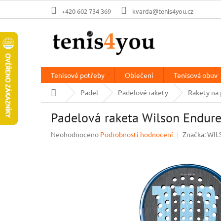
Přejít
+420 602 734 369
kvarda@tenis4you.cz
na
obsah
Tenisové potřeby
Oblečení
Tenisová obuv
Domů
Padel
Padelové rakety
Rakety na 
Padelová raketa Wilson Endur
Průměrné
Neohodnoceno
Podrobnosti hodnocení
Značka:
WIL
hodnocení
produktu
je
0,0
z
5
hvězdiček.