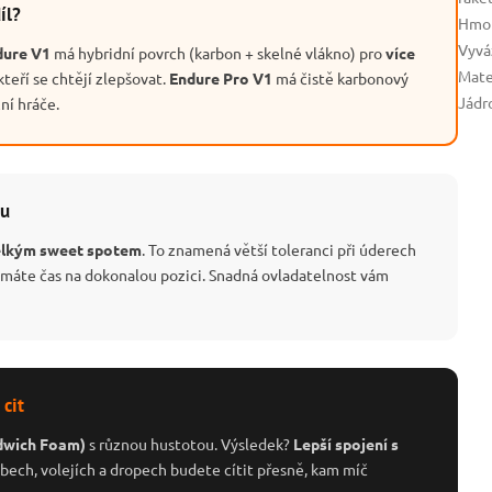
íl?
Hmo
Vyvá
dure V1
má hybridní povrch (karbon + skelné vlákno) pro
více
Mate
kteří se chtějí zlepšovat.
Endure Pro V1
má čistě karbonový
Jádr
ní hráče.
lu
elkým sweet spotem
. To znamená větší toleranci při úderech
emáte čas na dokonalou pozici. Snadná ovladatelnost vám
cit
dwich Foam)
s různou hustotou. Výsledek?
Lepší spojení s
bech, volejích a dropech budete cítit přesně, kam míč