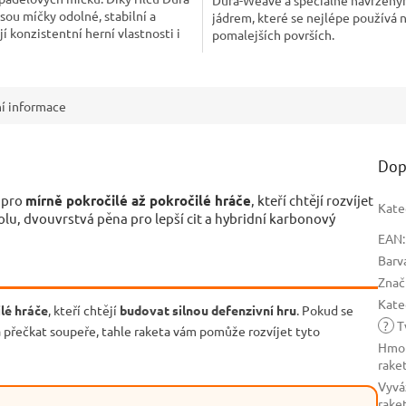
sou míčky odolné, stabilní a
jádrem, které se nejlépe používá 
í konzistentní herní vlastnosti i
pomalejších površích.
ím používání.
í informace
Dop
 pro
mírně pokročilé až pokročilé hráče
, kteří chtějí rozvíjet
Kate
olu, dvouvrstvá pěna pro lepší cit a hybridní karbonový
EAN
:
Barv
Znač
Kate
lé hráče
, kteří chtějí
budovat silnou defenzivní hru
. Pokud se
?
T
a přečkat soupeře, tahle raketa vám pomůže rozvíjet tyto
Hmot
rake
Vyvá
rake