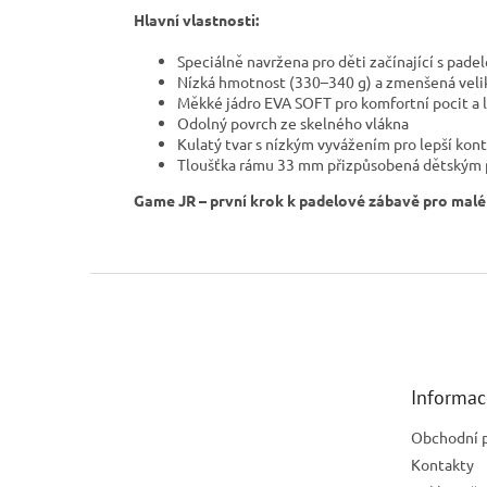
Hlavní vlastnosti:
Speciálně navržena pro děti začínající s pade
Nízká hmotnost (330–340 g) a zmenšená veli
Měkké jádro EVA SOFT pro komfortní pocit a 
Odolný povrch ze skelného vlákna
Kulatý tvar s nízkým vyvážením pro lepší kont
Tloušťka rámu 33 mm přizpůsobená dětským
Game JR – první krok k padelové zábavě pro malé
Z
á
p
a
t
Informac
í
Obchodní 
Kontakty