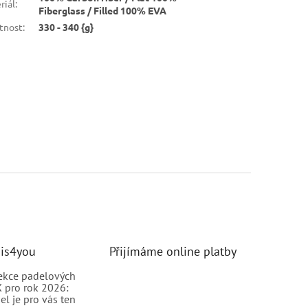
riál
:
Fiberglass / Filled 100% EVA
tnost
:
330 - 340 {g}
nis4you
Přijímáme online platby
ekce padelových
 pro rok 2026:
el je pro vás ten