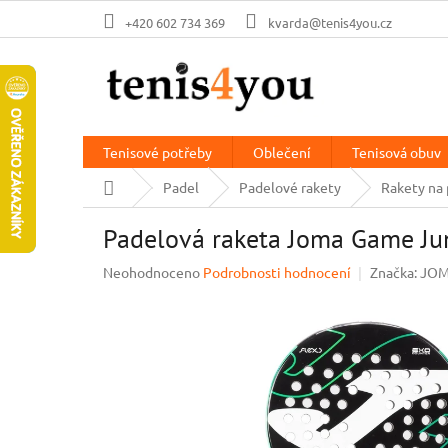
Přejít
+420 602 734 369
kvarda@tenis4you.cz
na
obsah
Tenisové potřeby
Oblečení
Tenisová obuv
Domů
Padel
Padelové rakety
Rakety na 
Padelová raketa Joma Game Jun
Průměrné
Neohodnoceno
Podrobnosti hodnocení
Značka:
JO
hodnocení
produktu
je
0,0
z
5
hvězdiček.