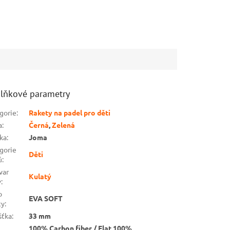
lňkové parametry
gorie
:
Rakety na padel pro děti
a
:
Černá
,
Zelená
ka
:
Joma
gorie
Děti
ů
:
var
Kulatý
y
:
o
EVA SOFT
ty
:
šťka
:
33 mm
100% Carbon fiber / Flat 100%