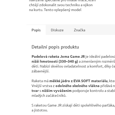
chtějí zdokonalit svou techniku a výkon
na kurtu. Tento vylepšený model
kombinuje komfort,...
Popis
Diskuze
Značka
Detailní popis produktu
Padelová raketa Joma Game JR
je ideální padelov
nižší hmotnosti (330–340 g)
a zmenšeným rozměrům
dětí. Nabízí skvělou ovladatelnost a komfort, díky
zábavnější.
Raketa má
měkké jádro z EVA SOFT materiálu
, kt
Vnější vrstva z
odolného skelného vlákna
přidává n
tvar
s
nižším vyvážením
podporuje kontrolu a stabil
mladých začátečníků.
S raketou Game JR získají děti spolehlivého parťáka
a jistotou.