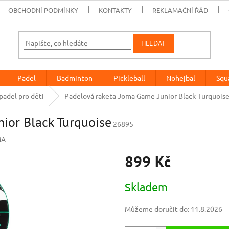
OBCHODNÍ PODMÍNKY
KONTAKTY
REKLAMAČNÍ ŘÁD
HLEDAT
Padel
Badminton
Pickleball
Nohejbal
Squ
padel pro děti
Padelová raketa Joma Game Junior Black Turquois
ior Black Turquoise
26895
MA
899 Kč
Měrná
Skladem
cena:
Můžeme doručit do:
11.8.2026