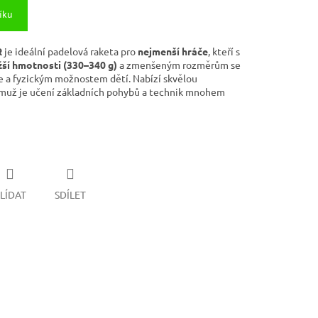
íku
R
je ideální padelová raketa pro
nejmenší hráče
, kteří s
žší hmotnosti (330–340 g)
a zmenšeným rozměrům se
e a fyzickým možnostem dětí. Nabízí skvělou
čemuž je učení základních pohybů a technik mnohem
LÍDAT
SDÍLET