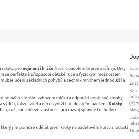
Dop
á raketa pro
nejmenší hráče
, kteří s padelem teprve začínají. Díky
Kate
 se perfektně přizpůsobí dětské ruce a fyzickým možnostem
Barv
 čemuž je učení základních pohybů a technik mnohem jednodušší a
Znač
Kate
hráč
eré pomáhá s lepším výhozem míčku a odpouští nepřesné zásahy.
a výdrži, takže raketa něco vydrží i při dětském nadšení.
Kulatý
?
T
itu, což jsou klíčové vlastnosti pro rozvoj správné techniky u
hlav
Jádr
rake
, který jim pomůže udělat první kroky na padelovém kurtu s radostí
Tlou