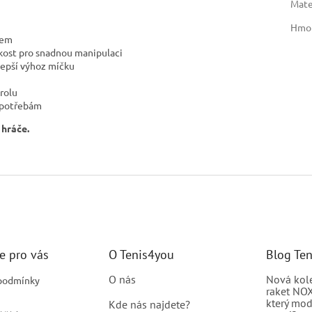
Mate
Hmo
lem
kost pro snadnou manipulaci
lepší výhoz míčku
rolu
 potřebám
 hráče.
e pro vás
O Tenis4you
Blog Te
O nás
Nová kol
podmínky
raket NOX
který mod
Kde nás najdete?