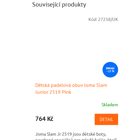
Související produkty
Kód:
27258/UK
899 Kč
–15 %
Dětská padelová obuv Joma Slam
Junior 2519 Pink
Skladem
764 Kč
DETAIL
Joma Slam Jr 2519 jsou dětské boty,
navržené speciálně pro mladé hráče, kteří