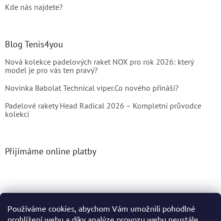
Kde nás najdete?
Blog Tenis4you
Nová kolekce padelových raket NOX pro rok 2026: který
model je pro vás ten pravý?
Novinka Babolat Technical viper.Co nového přináší?
Padelové rakety Head Radical 2026 – Kompletní průvodce
kolekcí
Přijímáme online platby
Používáme cookies, abychom Vám umožnili pohodlné
prohlížení webu a díky analýze provozu webu neustále
Vytvořil Shoptet