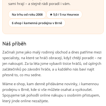
sami hrají – a stejně rádi poradí i vám.
Na trhu od roku 2008
★ 5,0 / 5 na Heurece
E-shop i kamenná prodejna v Brně
Náš příběh
Začínali jsme jako malý rodinný obchod a dnes patříme mezi
specialisty, na které se hráči obracejí, když chtějí poradit – ne
jen nakoupit. Za ta léta jsme vybavili tisíce hráčů, od úplných
začátečníků po závodní hráče, a u každého nás baví najít
přesně to, co mu sedne.
Máme e-shop, kam denně přidáváme novinky, i kamennou
prodejnu v Brně, kde si vše můžete osahat a vyzkoušet.
Spojujeme tak pohodlí online nákupu s osobním přístupem,
který jinde online nezažijete.