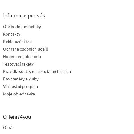
á
á
d
p
a
a
Informace pro vás
c
t
í
Obchodní podmínky
í
p
Kontakty
r
v
Reklamační řád
k
Ochrana osobních údajů
y
Hodnocení obchodu
v
ý
Testovací rakety
p
Pravidla soutěže na sociálních sítích
i
Pro trenéry a kluby
s
u
Věrnostní program
Moje objednávka
O Tenis4you
O nás