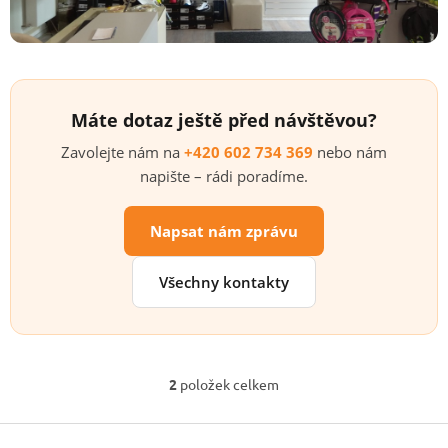
Máte dotaz ještě před návštěvou?
Zavolejte nám na
+420 602 734 369
nebo nám
napište – rádi poradíme.
Napsat nám zprávu
Všechny kontakty
2
položek celkem
O
v
l
Z