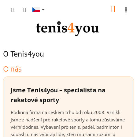
Přejít
NÁKUP
na
obsah
KOŠÍK
O Tenis4you
V
O nás
ý
p
i
Jsme Tenis4you – specialista na
s
raketové sporty
č
l
Rodinná firma na českém trhu od roku 2008. Vznikli
á
n
jsme z nadšení pro raketové sporty a tomu zůstáváme
k
věrní dodnes. Vybavení pro tenis, padel, badminton i
ů
squash u nás vybírají lidé, kteří mu sami rozumí a