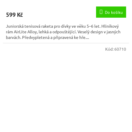
Do košíku
599 Kč
Juniorská tenisová raketa pro dívky ve věku 5–6 let. Hliníkový
rám AirLite Alloy, lehká a odpouštějící. Veselý design v jasných
barvách. Předvypletená a připravená ke hře....
Kód:
60710