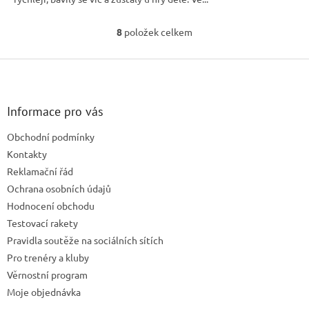
8
položek celkem
O
v
l
Z
á
á
d
p
a
a
Informace pro vás
c
t
í
Obchodní podmínky
í
p
Kontakty
r
v
Reklamační řád
k
Ochrana osobních údajů
y
Hodnocení obchodu
v
ý
Testovací rakety
p
Pravidla soutěže na sociálních sítích
i
Pro trenéry a kluby
s
u
Věrnostní program
Moje objednávka