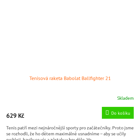
Tenisová raketa Babolat Ballfighter 21
Skladem
Do košíku
629 Kč
Tenis patří mezi nejnáročnější sporty pro začátečníky. Proto jsme
se rozhodli, že ho dětem maximálně usnadníme – aby se učily
rychleji, bavily se víc a zůstaly u hry déle. Ve...