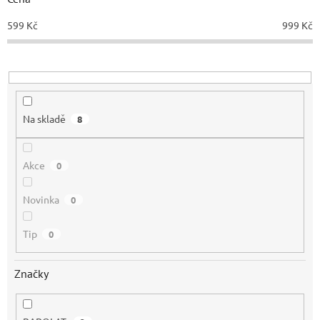
u
599
Kč
999
Kč
k
t
ů
Na skladě
8
Akce
0
Novinka
0
Tip
0
Značky