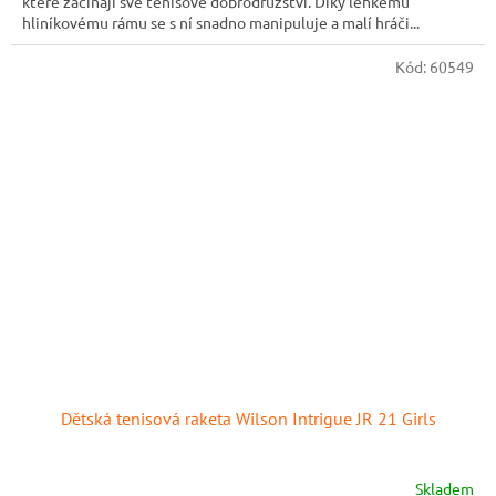
které začínají své tenisové dobrodružství. Díky lehkému
hliníkovému rámu se s ní snadno manipuluje a malí hráči...
Kód:
60549
Dětská tenisová raketa Wilson Intrigue JR 21 Girls
Skladem