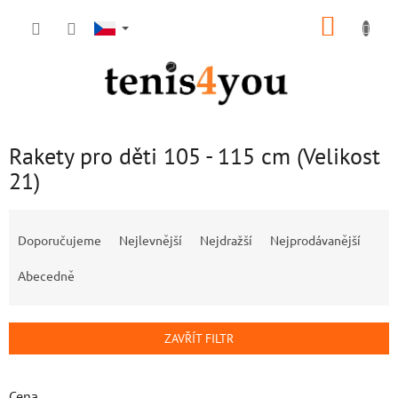
Přejít
NÁKUP
na
obsah
KOŠÍK
Rakety pro děti 105 - 115 cm (Velikost
21)
Ř
a
Doporučujeme
Nejlevnější
Nejdražší
Nejprodávanější
z
e
Abecedně
n
í
p
ZAVŘÍT FILTR
r
o
d
Cena