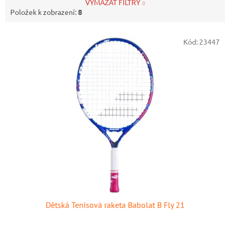
VYMAZAT FILTRY
Položek k zobrazení:
8
V
Kód:
23447
ý
p
i
s
p
r
o
d
u
k
t
ů
Dětská Tenisová raketa Babolat B Fly 21