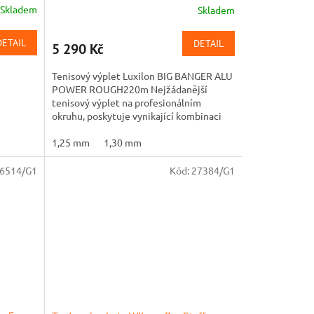
Skladem
Skladem
DETAIL
DETAIL
5 290 Kč
Tenisový výplet Luxilon BIG BANGER ALU
POWER ROUGH220m Nejžádanější
tenisový výplet na profesionálním
okruhu, poskytuje vynikající kombinaci
síly, kontroly a podporuje spin. Je...
1,25 mm
1,30 mm
6514/G1
Kód:
27384/G1