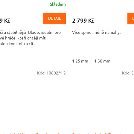
Skladem
DETAIL
9 Kč
2 799 Kč
ší a stabilnější Blade, ideální pro
Více spinu, méně námahy.
vé hráče, kteří chtějí mít
lou kontrolu a cit.
1,25 mm
1,30 mm
Kód:
10802/1-2
Kód:
2