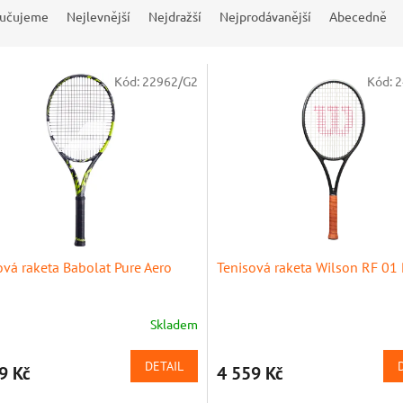
učujeme
Nejlevnější
Nejdražší
Nejprodávanější
Abecedně
Kód:
22962/G2
Kód:
2
ová raketa Babolat Pure Aero
Tenisová raketa Wilson RF 01 
Skladem
rné
cení
ktu
DETAIL
9 Kč
4 559 Kč