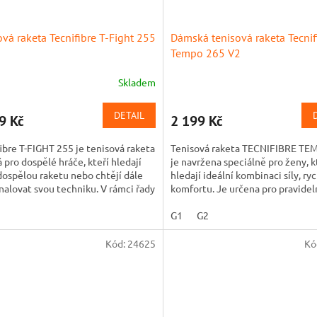
ová raketa Tecnifibre T-Fight 255
Dámská tenisová raketa Tecnif
Tempo 265 V2
Skladem
DETAIL
9 Kč
2 199 Kč
ibre T-FIGHT 255 je tenisová raketa
Tenisová raketa TECNIFIBRE TE
 pro dospělé hráče, kteří hledají
je navržena speciálně pro ženy, k
dospělou raketu nebo chtějí dále
hledají ideální kombinaci síly, ryc
alovat svou techniku. V rámci řady
komfortu. Je určena pro pravidel
 je to...
rekreační hráčky a...
G1
G2
Kód:
24625
Kó