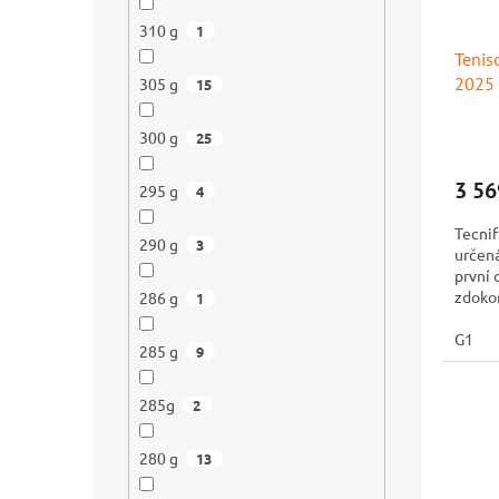
310 g
1
Tenis
2025
305 g
15
300 g
25
3 56
295 g
4
Tecnif
290 g
3
určená
první 
zdokon
286 g
1
T-FIGHT
G1
285 g
9
285g
2
280 g
13