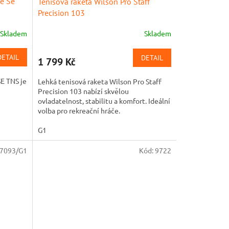
ue Se
Tenisová raketa Wilson Pro Staff
Precision 103
Skladem
Skladem
DETAIL
DETAIL
1 799 Kč
SE TNS je
Lehká tenisová raketa Wilson Pro Staff
Precision 103 nabízí skvělou
ovladatelnost, stabilitu a komfort. Ideální
volba pro rekreační hráče.
G1
7093/G1
Kód:
9722