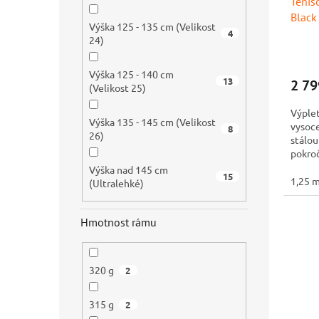
Tenis
Blac
Výška 125 - 135 cm (Velikost
4
24)
Výška 125 - 140 cm
13
2 79
(Velikost 25)
Výple
Výška 135 - 145 cm (Velikost
vysoc
8
26)
stálou
pokroč
Výška nad 145 cm
15
1,25 
(Ultralehké)
Hmotnost rámu
320 g
2
315 g
2