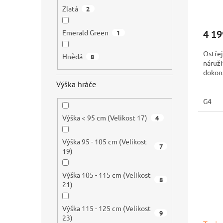
Zlatá
2
4 19
Emerald Green
1
Ostřej
Hnědá
8
náruži
dokona
Výška hráče
G4
Výška < 95 cm (Velikost 17)
4
Výška 95 - 105 cm (Velikost
7
19)
Výška 105 - 115 cm (Velikost
8
21)
Výška 115 - 125 cm (Velikost
9
23)