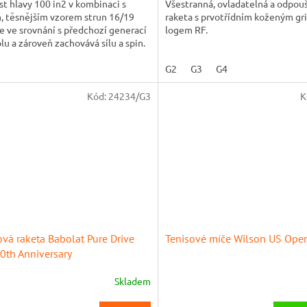
st hlavy 100 in2 v kombinaci s
Všestranná, ovladatelná a odpouš
, těsnějším vzorem strun 16/19
raketa s prvotřídním koženým gr
e ve srovnání s předchozí generací
logem RF.
ček.
lu a zároveň zachovává sílu a spin.
G2
G3
G4
Kód:
24234/G3
K
ová raketa Babolat Pure Drive
Tenisové míče Wilson US Open
0th Anniversary
Skladem
Průměrné
hodnocení