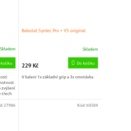
Babolat Syntec Pro + VS original
Skladem
Skladem
 košíku
Do košíku
229 Kč
osti
V baleni 1x základní grip a 3x omotávka
motnost
o zvýšení
e třech
d:
27986
Kód:
60584