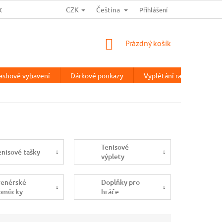
CZK
Čeština
OCHRANA OSOBNÍCH ÚDAJŮ
HODNOCENÍ OBCHODU
Přihlášení
TESTOVA
NÁKUPNÍ
Prázdný košík
KOŠÍK
ashové vybavení
Dárkové poukazy
Vyplétání raket
%V
Tenisové
enisové tašky
výplety
renérské
Doplňky pro
omůcky
hráče