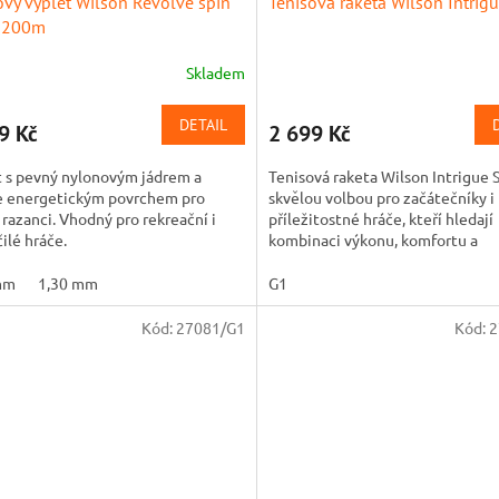
ový výplet Wilson Revolve spin
Tenisová raketa Wilson Intrig
k 200m
Skladem
DETAIL
9 Kč
2 699 Kč
t s pevný nylonovým jádrem a
Tenisová raketa Wilson Intrigue 
e energetickým povrchem pro
skvělou volbou pro začátečníky i
 razanci. Vhodný pro rekreační i
příležitostné hráče, kteří hledají
ilé hráče.
kombinaci výkonu, komfortu a
elegantního designu.
mm
1,30 mm
G1
Kód:
27081/G1
Kód:
2