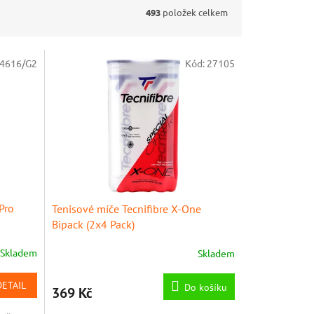
493
položek celkem
4616/G2
Kód:
27105
Pro
Tenisové míče Tecnifibre X-One
Bipack (2x4 Pack)
Skladem
Skladem
Průměrné
hodnocení
produktu
DETAIL
Do košíku
369 Kč
je
5,0