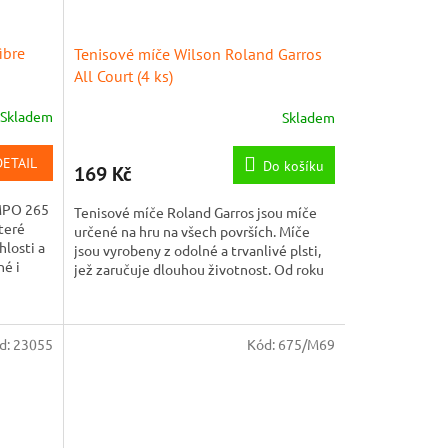
ibre
Tenisové míče Wilson Roland Garros
All Court (4 ks)
Skladem
Skladem
DETAIL
Do košíku
169 Kč
MPO 265
Tenisové míče Roland Garros jsou míče
teré
určené na hru na všech površích. Míče
hlosti a
jsou vyrobeny z odolné a trvanlivé plsti,
né i
jež zaručuje dlouhou životnost. Od roku
2020 jde o...
d:
23055
Kód:
675/M69