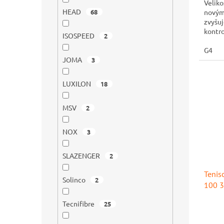
Veliko
z
HEAD
68
novým
5
zvyšuj
hvězdi
kontro
ISOSPEED
2
G4
JOMA
3
LUXILON
18
MSV
2
NOX
3
SLAZENGER
2
Tenis
Solinco
2
100 3
Tecnifibre
25