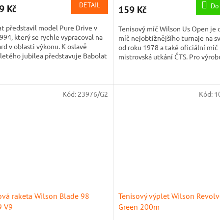
produktu
DETAIL
Do
9 Kč
159 Kč
je
5,0
t představil model Pure Drive v
Tenisový míč Wilson Us Open je o
z
994, který se rychle vypracoval na
míč nejobtížnějšího turnaje na sv
5
rd v oblasti výkonu. K oslavě
od roku 1978 a také oficiální míč
hvězdiček.
iletého jubilea představuje Babolat
mistrovská utkání ČTS. Pro výro
ní edici s...
Wilson Us Open je...
Kód:
23976/G2
Kód:
1
ová raketa Wilson Blade 98
Tenisový výplet Wilson Revolv
9 V9
Green 200m