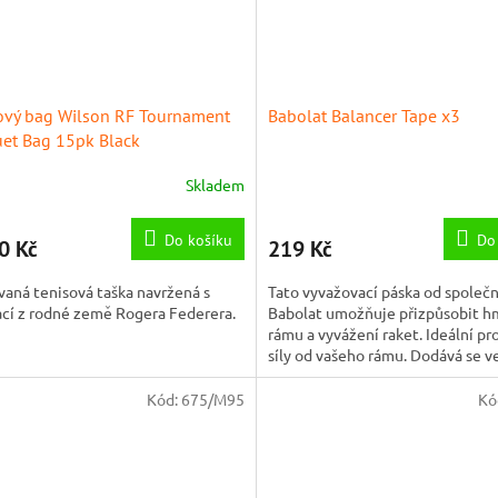
ový bag Wilson RF Tournament
Babolat Balancer Tape x3
et Bag 15pk Black
Skladem
Do košíku
Do
0 Kč
219 Kč
aná tenisová taška navržená s
Tato vyvažovací páska od společn
ací z rodné země Rogera Federera.
Babolat umožňuje přizpůsobit h
rámu a vyvážení raket. Ideální pr
síly od vašeho rámu. Dodává se v
praktických, předem...
Kód:
675/M95
Kó