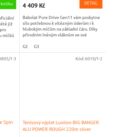
DETAIL
 košíku
4 409 Kč
Babolat Pure Drive Gen11 vám poskytne
ficiální
sílu potřebnou k vítězným úderům i k
ětě již
hlubokým míčům na základní čáru. Díky
 pro
přírodním lněným vláknům ve své
bu míčků
konstrukci nabízí...
G2
G3
0805/1-3
Kód:
6019/1-2
e Spin
Tenisový výplet Luxilon BIG BANGER
ALU POWER ROUGH 220m silver