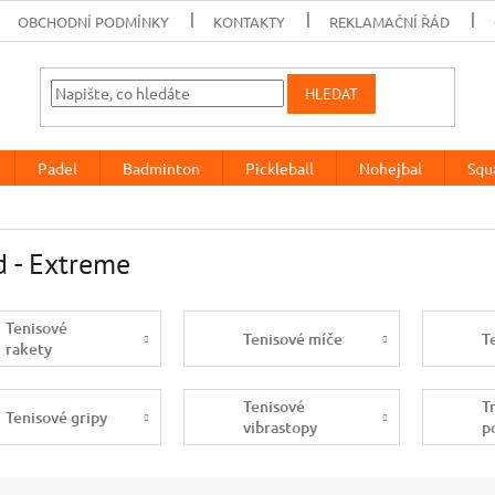
OBCHODNÍ PODMÍNKY
KONTAKTY
REKLAMAČNÍ ŘÁD
HLEDAT
Padel
Badminton
Pickleball
Nohejbal
Squ
 - Extreme
Tenisové
Tenisové míče
T
rakety
Tenisové
T
Tenisové gripy
vibrastopy
p