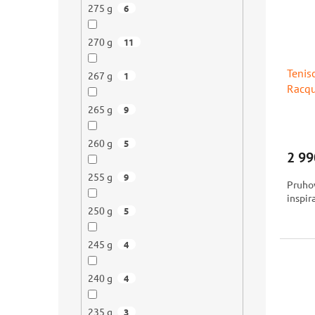
275 g
6
270 g
11
Tenis
267 g
1
Racqu
265 g
9
260 g
5
2 99
255 g
9
Pruhov
inspir
250 g
5
245 g
4
240 g
4
235 g
3