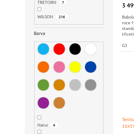
TRETORN
7
3 49
WILSON
Babola
216
roce 1
standa
Barva
třicet
speciál
G3
Tenis
Natur
4
16x1