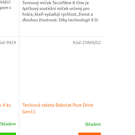
tějící
Tenisový míček Tecnifibre X-One je
z
ipem s
špičkový soutěžní míček určený pro
5
hráče, kteří vyžadují rychlost, živost a
hvězdiček.
dlouhou životnost. Díky technologii X D-
Core se deformace jádra...
ód:
9924
Kód:
25860/G2
 4 ks
Tenisová raketa Babolat Pure Drive
Gen11
Skladem
Skladem