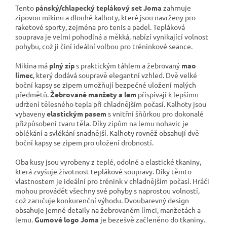
Tento
pánský/chlapecký teplákový set Joma
zahrnuje
zipovou mikinu a dlouhé kalhoty, které jsou navrženy pro
raketové sporty, zejména pro tenis a padel. Tepláková
souprava je velmi pohodlná a měkká, nabízí vynikající volnost
pohybu, což ji činí ideální volbou pro tréninkové seance.
Mikina má
plný zip
s praktickým táhlem a žebrovaný
mao
límec
, který dodává soupravě elegantní vzhled. Dvě velké
boční kapsy se zipem umožňují bezpečné uložení malých
předmětů.
Žebrované manžety a lem
přispívají k lepšímu
udržení tělesného tepla při chladnějším počasí. Kalhoty jsou
vybaveny
elastickým pasem
s vnitřní šňůrkou pro dokonalé
přizpůsobení tvaru těla. Díky zipům na lemu nohavic je
oblékání a svlékání snadnější. Kalhoty rovněž obsahují dvě
boční kapsy se zipem pro uložení drobností.
Oba kusy jsou vyrobeny z teplé, odolné a elastické tkaniny,
která zvyšuje životnost teplákové soupravy. Díky těmto
vlastnostem je ideální pro trénink v chladnějším počasí. Hráči
mohou provádět všechny své pohyby s naprostou volností,
což zaručuje konkurenční výhodu. Dvoubarevný design
obsahuje jemné detaily na žebrovaném límci, manžetách a
lemu.
Gumové logo Joma
je bezešvě začleněno do tkaniny.