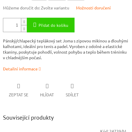
Můžeme doručit do:
Zvolte variantu
Možnosti doručení
Přidat do košíku
Pánský/chlapecký teplákový set Joma s zipovou mikinou a dlouhými
kalhotami, ideální pro tenis a padel. Vyroben z odolné a elastické
tkaniny, poskytuje pohodlí, volnost pohybu a teplo během tréninku
v chladnějším počasí.
Detailní informace
ZEPTAT SE
HLÍDAT
SDÍLET
Související produkty
Kód:
24739/M