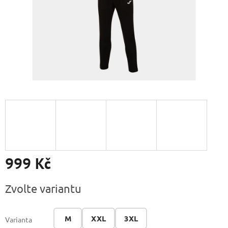
999 Kč
Měrná
Zvolte variantu
cena:
M
XXL
3XL
Varianta