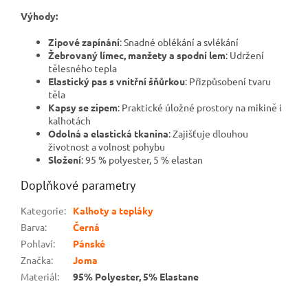
Výhody:
Zipové zapínání
: Snadné oblékání a svlékání
Žebrovaný límec, manžety a spodní lem
: Udržení
tělesného tepla
Elastický pas s vnitřní šňůrkou
: Přizpůsobení tvaru
těla
Kapsy se zipem
: Praktické úložné prostory na mikině i
kalhotách
Odolná a elastická tkanina
: Zajišťuje dlouhou
životnost a volnost pohybu
Složení
: 95 % polyester, 5 % elastan
Doplňkové parametry
Kategorie
:
Kalhoty a tepláky
Barva
:
Černá
Pohlaví
:
Pánské
Značka
:
Joma
Materiál
:
95% Polyester, 5% Elastane