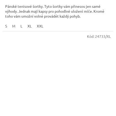
Pánské tenisové šortky. Tyto šortky vám přinesou jen samé
výhody. Jednak mají kapsy pro pohodlné uložení míče. Kromě
toho vám umožní volně provádět každý pohyb.
S
M
L
XL
XXL
Kód:
24733/XL