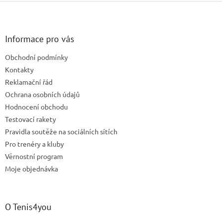
Z
á
p
a
Informace pro vás
t
Obchodní podmínky
í
Kontakty
Reklamační řád
Ochrana osobních údajů
Hodnocení obchodu
Testovací rakety
Pravidla soutěže na sociálních sítích
Pro trenéry a kluby
Věrnostní program
Moje objednávka
O Tenis4you