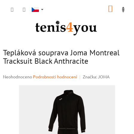
Přejít
NÁKUP
na
obsah
KOŠÍK
Tepláková souprava Joma Montreal
Tracksuit Black Anthracite
Průměrné
Neohodnoceno
Podrobnosti hodnocení
Značka:
JOMA
hodnocení
produktu
je
0,0
z
5
hvězdiček.