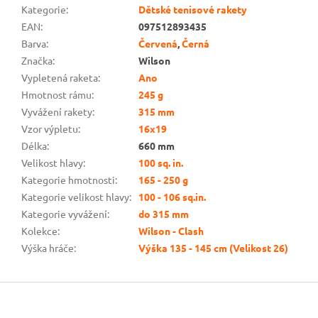
Kategorie
:
Dětské tenisové rakety
EAN
:
097512893435
Barva
:
Červená
,
Černá
Značka
:
Wilson
Vypletená raketa
:
Ano
Hmotnost rámu
:
245 g
Vyvážení rakety
:
315 mm
Vzor výpletu
:
16x19
Délka
:
660 mm
Velikost hlavy
:
100 sq. in.
Kategorie hmotnosti
:
165 - 250 g
Kategorie velikost hlavy
:
100 - 106 sq.in.
Kategorie vyvážení
:
do 315 mm
Kolekce
:
Wilson - Clash
Výška hráče
:
Výška 135 - 145 cm (Velikost 26)
Z
á