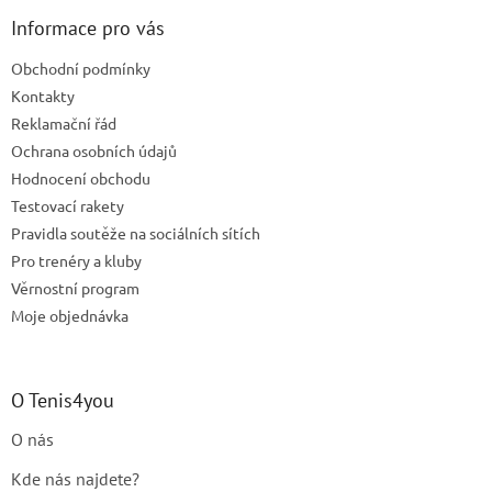
p
a
Informace pro vás
t
Obchodní podmínky
í
Kontakty
Reklamační řád
Ochrana osobních údajů
Hodnocení obchodu
Testovací rakety
Pravidla soutěže na sociálních sítích
Pro trenéry a kluby
Věrnostní program
Moje objednávka
O Tenis4you
O nás
Kde nás najdete?