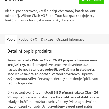
Ideální pro sportovce, kteří hledají všestranný batoh na kurt i
mimo něj. Wilson Clash V3 Super Tour Backpack spojuje styl,
funkčnost a odolnost, aby vám poskytl vše, co...
Popis
Podobné (4)
Diskuze
Ostatní informace
Detailní popis produktu
Tenisová raketa
Wilson Clash 26 V3 je speciálně navržena
pro juniory
, kteří rozvíjejí své tenisové dovednosti, a
nastavuje nový standard p
ohodlí, ovládání a hratelnosti
.
Tato lehká raketa s elegantní černou povrchovou úpravou
zvýrazněnou zářivě červenými detaily kombinuje špičkovou
technologii a design.
Díky patentované technologii
SI3D přináší raketa Clash 26
V3
výjimečnou rovnováhu mezi
flexibilitou a stabilitou
, což
mladým hráčům umožňuje sebevědomý švih a agresivní hru
bez omezení kontroly. Jeho
zvětšený sweet spot
nabízí