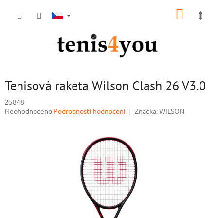
Přejít
NÁKUP
na
obsah
KOŠÍK
Tenisová raketa Wilson Clash 26 V3.0
25848
Průměrné
Neohodnoceno
Podrobnosti hodnocení
Značka:
WILSON
hodnocení
produktu
je
0,0
z
5
hvězdiček.