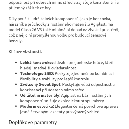
odpustnost při úderech mimo střed a zajišťuje konzistentní a
příjemný zážitek ze hry.
Díky použití udržitelných komponentů, jako je koncovka,
nárazník a průchodky z rostlinného materiálu Agiplast, má
model Clash 26 V3 také minimální dopad na životní prostředí,
což z něj činí promyšlenou volbu pro budoucí tenisové
hvězdy.
Klíčové vlastnosti:
Lehká konstrukce:
Ideální pro juniorské hráče, kteří
hledají snadnější ovladatelnost.
Technologie SI3D:
Poskytuje jedinečnou kombinaci
flexibility a stability pro lepší kontrolu.
Zvětšený Sweet Spot:
Poskytuje větší odpustnost a
konzistenci při úderech mimo střed.
Udržitelné materiály
: Agiplast na bázi rostlinných
komponentů snižuje ekologickou stopu rakety.
Moderní estetika:
Elegantní černá povrchová úprava s
jasně červenými akcenty pro výrazný vzhled.
Doplňkové parametry