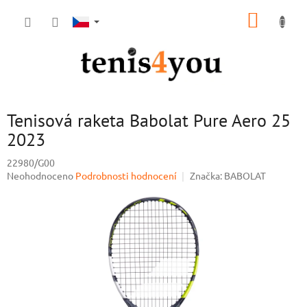
Přejít
NÁKUP
na
obsah
KOŠÍK
Tenisová raketa Babolat Pure Aero 25
2023
22980/G00
Průměrné
Neohodnoceno
Podrobnosti hodnocení
Značka:
BABOLAT
hodnocení
produktu
je
0,0
z
5
hvězdiček.