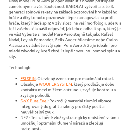
Nový model Pure Aero je opět vyvinut s novým přístupem
zaměřeným na vás! Společnost BABOLAT vytvořila tuto 8.
generaci spinové rakety na základě pozorování hry každého
hráče a díky tomuto pozorování lépe zareagovala na profil
hráče, který hledá spin: V závislosti na vaší morfologii, úderu a
řeči vašeho těla našli odpověď, jak lehce odhalit spin, který je
ve vás! Vyberte si model Pure Aero stejně tak jako Rafael
Nadal, Leylah Fernandez, Felix Auger-Aliassime nebo Carlos
Alcaraz a ovládněte svůj spin! Pure Aero Jr 25 je ideální pro
mladé závodníky, kteří chtějí zlepšit svou hru pomocí spinu a
síly.
Technologie
FSI SPIN
: Otevřený vzor strun pro maximální rotaci.
Obsahuje
WOOFER SYSTEM
, který prodlužuje dobu
kontaktu mezi míčkem a strunou, zvyšuje kontrolu a
zvyšuje pohodlí.
SWX Pure Feel
: Pokročilý materiál tlumící vibrace
integrovaný do grafitu rakety pro čistý pocit a
neuvěřitelný zvuk.
NF2 - Tech: Lněné vložky strategicky umístěné v rámu
umožňují optimální tlumení nárazů a zlepšují
hratelnost.