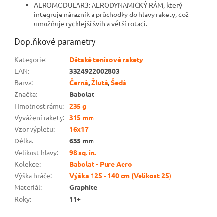
AEROMODULAR3: AERODYNAMICKÝ RÁM, který
integruje nárazník a průchodky do hlavy rakety, což
umožňuje rychlejší švih a větší rotaci.
Doplňkové parametry
Kategorie
:
Dětské tenisové rakety
EAN
:
3324922002803
Barva
:
Černá
,
Žlutá
,
Šedá
Značka
:
Babolat
Hmotnost rámu
:
235 g
Vyvážení rakety
:
315 mm
Vzor výpletu
:
16x17
Délka
:
635 mm
Velikost hlavy
:
98 sq. in.
Kolekce
:
Babolat - Pure Aero
Výška hráče
:
Výška 125 - 140 cm (Velikost 25)
Materiál
:
Graphite
Roky
:
11+