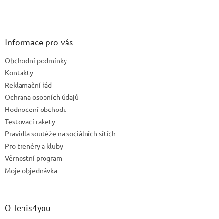
Z
á
p
a
Informace pro vás
t
Obchodní podmínky
í
Kontakty
Reklamační řád
Ochrana osobních údajů
Hodnocení obchodu
Testovací rakety
Pravidla soutěže na sociálních sítích
Pro trenéry a kluby
Věrnostní program
Moje objednávka
O Tenis4you