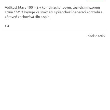
5,0
Velikost hlavy 100 in2 v kombinaci s novým, těsnějším vzorem
z
strun 16/19 zvyšuje ve srovnání s předchozí generací kontrolu a
5
zároveň zachovává sílu a spin.
hvězdiček.
G4
Kód:
23205