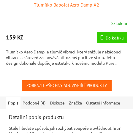
Tlumítko Babolat Aero Damp X2
Skladem
Průměrné
hodnocení
produktu
159 Kč
Do košíku
je
5,0
Tlumítko Aero Damp je tlumič vibrací, který snižuje nežádoucí
z
vibrace a zároveň zachovává přirozený pocit ze strun. Jeho
5
design dokonale doplňuje estetiku k novému modelu Pure...
hvězdiček.
ZOBRAZIT VŠECHNY SOUVISEJÍCÍ PRODUKTY
Popis
Podobné (4)
Diskuze
Značka
Ostatní informace
Detailní popis produktu
Stále hledáte způsob, jak rozhýbat soupeře a ovládnout hru?