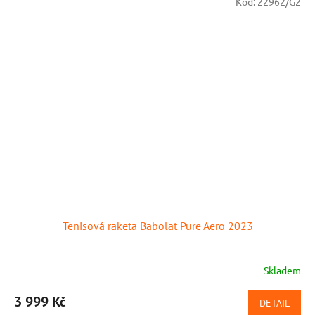
Kód:
22962/G2
Tenisová raketa Babolat Pure Aero 2023
Skladem
Průměrné
hodnocení
produktu
3 999 Kč
DETAIL
je