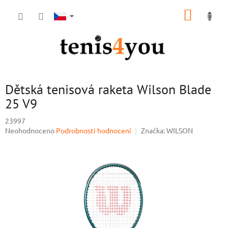
Přejít
NÁKUP
na
obsah
KOŠÍK
Dětská tenisová raketa Wilson Blade
25 V9
23997
Průměrné
Neohodnoceno
Podrobnosti hodnocení
Značka:
WILSON
hodnocení
produktu
je
0,0
z
5
hvězdiček.