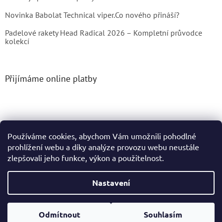
Novinka Babolat Technical viper.Co nového přináší?
Padelové rakety Head Radical 2026 – Kompletní průvodce
kolekcí
Přijímáme online platby
Používáme cookies, abychom Vám umožnili pohodlné
prohlížení webu a díky analýze provozu webu neustále
Vytvořil Shoptet
zlepšovali jeho funkce, výkon a použitelnost.
Copyright 2026
Tenis4You
. Všechna práva vyhrazena.
Nastavení
Podle zákona o evidenci tržeb je prodávající povinen vystavit
Odmítnout
Souhlasím
kupujícímu účtenku. Zároveň je povinen zaevidovat přijatou