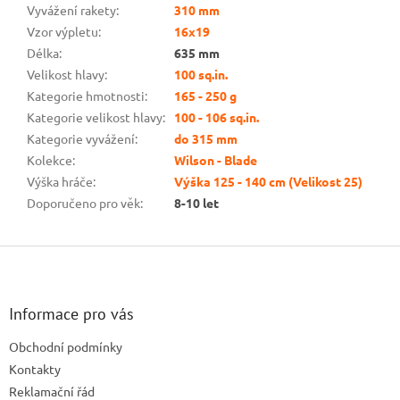
Vyvážení rakety
:
310 mm
Vzor výpletu
:
16x19
Délka
:
635 mm
Velikost hlavy
:
100 sq.in.
Kategorie hmotnosti
:
165 - 250 g
Kategorie velikost hlavy
:
100 - 106 sq.in.
Kategorie vyvážení
:
do 315 mm
Kolekce
:
Wilson - Blade
Výška hráče
:
Výška 125 - 140 cm (Velikost 25)
Doporučeno pro věk
:
8-10 let
Z
á
p
a
Informace pro vás
t
Obchodní podmínky
í
Kontakty
Reklamační řád