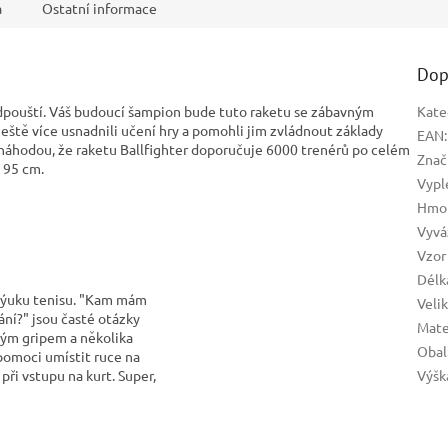
a
Ostatní informace
Dop
e odpouští. Váš budoucí šampion bude tuto raketu se zábavným
Kate
tě více usnadnili učení hry a pomohli jim zvládnout základy
EAN
:
í náhodou, že raketu Ballfighter doporučuje 6000 trenérů po celém
Znač
o 95 cm.
Vypl
Hmot
Vyvá
Vzor
Délk
 výuku tenisu. "Kam mám
Veli
ání?" jsou časté otázky
Mate
vým gripem a několika
Obal
pomoci umístit ruce na
Výšk
při vstupu na kurt. Super,