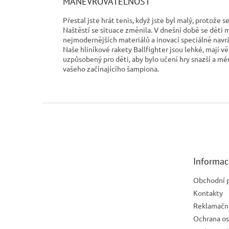
MANÉVROVATELNOST
Přestal jste hrát tenis, když jste byl malý, protože s
Naštěstí se situace změnila. V dnešní době se děti 
nejmodernějších materiálů a inovací speciálně navr
Naše hliníkové rakety Ballfighter jsou lehké, mají vět
uzpůsobený pro děti, aby bylo učení hry snazší a m
vašeho začínajícího šampiona.
Z
á
p
a
t
Informac
í
Obchodní 
Kontakty
Reklamační
Ochrana os