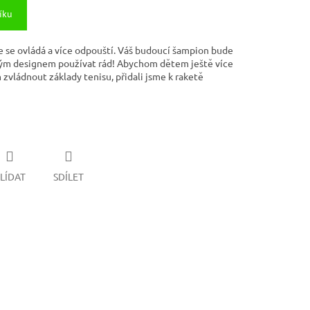
íku
épe se ovládá a více odpouští. Váš budoucí šampion bude
ým designem používat rád! Abychom dětem ještě více
 zvládnout základy tenisu, přidali jsme k raketě
LÍDAT
SDÍLET