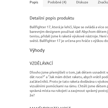
Popis
Podobné (4)
Diskuze
Značk
Detailní popis produktu
Ballfighter 17, která je lehčí, lépe se ovládá a víc
barevným designem používat rád! Abychom dětem ješ
tenisu, přidali jsme k raketě výukové nástroje. Nen
světě. Ballfighter 17 je určena pro hráče s výškou d
Výhody
VZDĚLÁVACÍ
Dlouho jsme přemýšleli o tom, jak dětem usnadnit
dát ruce?" a "Jak mám držet raketu, abych vrátil pod
začátečníků. Proto je tato raketa dodávána s výuko
vizuálními pomůckami na rámu. Chtěli jsme dětem 
správná místa na rukojeti a zaujmout správný postoj 
že?