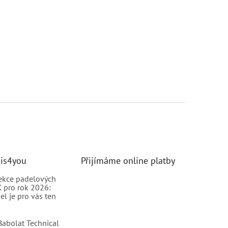
nis4you
Přijímáme online platby
ekce padelových
 pro rok 2026:
el je pro vás ten
abolat Technical