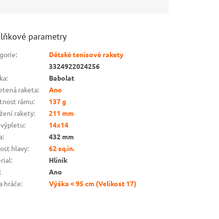
lňkové parametry
gorie
:
Dětské tenisové rakety
3324922024256
ka
:
Babolat
etená raketa
:
Ano
nost rámu
:
137 g
žení rakety
:
211 mm
 výpletu
:
14x14
a
:
432 mm
kost hlavy
:
62 sq.in.
rial
:
Hliník
:
Ano
a hráče
:
Výška < 95 cm (Velikost 17)