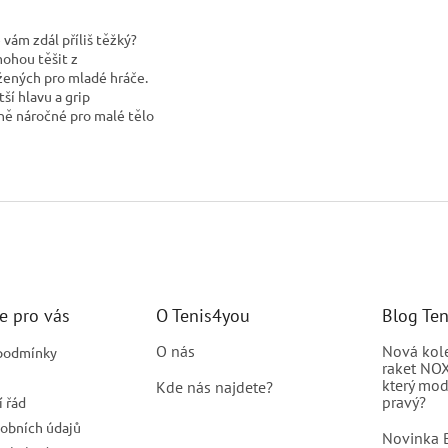
e vám zdál příliš těžký?
mohou těšit z
žených pro mladé hráče.
ší hlavu a grip
éně náročné pro malé tělo
e pro vás
O Tenis4you
Blog Te
O nás
Nová kol
podmínky
raket NOX
který mod
Kde nás najdete?
pravý?
 řád
obních údajů
Novinka B