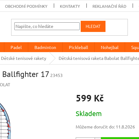
OBCHODNÍ PODMÍNKY
KONTAKTY
REKLAMAČNÍ ŘÁD
HLEDAT
Padel
Badminton
Pickleball
Nohejbal
Squ
Dětské tenisové rakety
Dětská tenisová raketa Babolat Ballfight
 Ballfighter 17
23453
OLAT
599 Kč
Měrná
Skladem
cena:
Můžeme doručit do:
11.8.2026