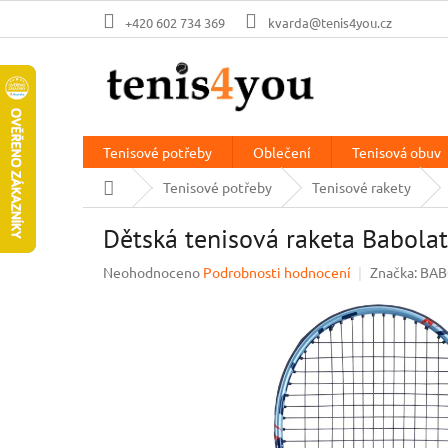
Přejít
+420 602 734 369
kvarda@tenis4you.cz
na
obsah
Tenisové potřeby
Oblečení
Tenisová obuv
Domů
Tenisové potřeby
Tenisové rakety
Dětská tenisová raketa Babolat
Průměrné
Neohodnoceno
Podrobnosti hodnocení
Značka:
BAB
hodnocení
produktu
je
0,0
z
5
hvězdiček.