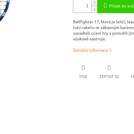
Přidat do koš
Ballfighter 17, která je lehčí, l
tuto raketu se zábavným barevn
usnadnili učení hry a pomohli jim
výukové nástroje.
Detailní informace
TISK
ZEPTAT SE
H