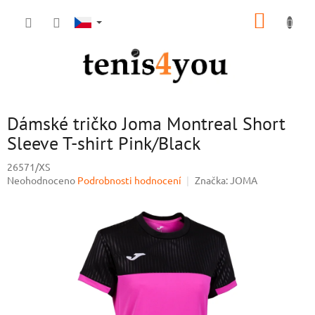
Přejít
NÁKUP
na
obsah
KOŠÍK
Dámské tričko Joma Montreal Short
Sleeve T-shirt Pink/Black
26571/XS
Průměrné
Neohodnoceno
Podrobnosti hodnocení
Značka:
JOMA
hodnocení
produktu
je
0,0
z
5
hvězdiček.