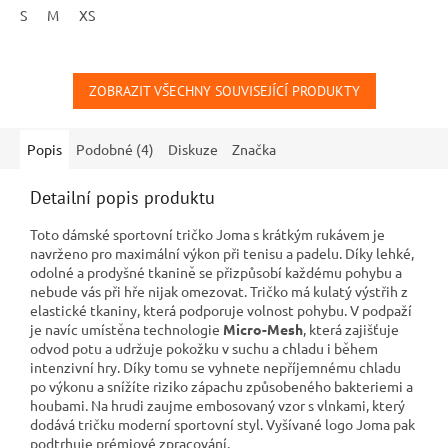
S
M
XS
ZOBRAZIT VŠECHNY SOUVISEJÍCÍ PRODUKTY
Popis
Podobné (4)
Diskuze
Značka
Detailní popis produktu
Toto dámské sportovní tričko Joma s krátkým rukávem je
navrženo pro maximální výkon při tenisu a padelu. Díky lehké,
odolné a prodyšné tkanině se přizpůsobí každému pohybu a
nebude vás při hře nijak omezovat. Tričko má kulatý výstřih z
elastické tkaniny, která podporuje volnost pohybu. V podpaží
je navíc umístěna technologie
Micro-Mesh
, která zajišťuje
odvod potu a udržuje pokožku v suchu a chladu i během
intenzivní hry. Díky tomu se vyhnete nepříjemnému chladu
po výkonu a snížíte riziko zápachu způsobeného bakteriemi a
houbami. Na hrudi zaujme embosovaný vzor s vlnkami, který
dodává tričku moderní sportovní styl. Vyšívané logo Joma pak
podtrhuje prémiové zpracování.