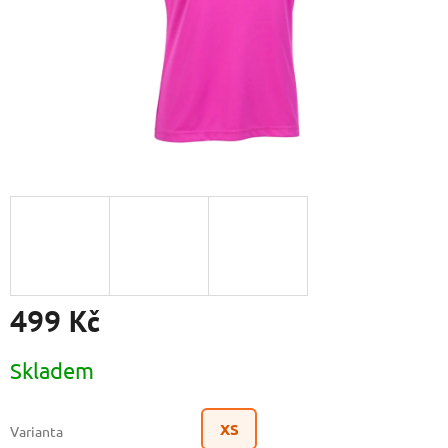
499 Kč
Měrná
Skladem
cena:
XS
Varianta