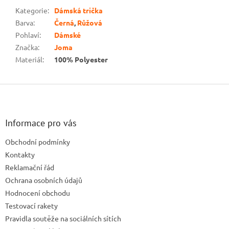
Kategorie
:
Dámská trička
Barva
:
Černá
,
Růžová
Pohlaví
:
Dámské
Značka
:
Joma
Materiál
:
100% Polyester
Z
á
p
a
Informace pro vás
t
Obchodní podmínky
í
Kontakty
Reklamační řád
Ochrana osobních údajů
Hodnocení obchodu
Testovací rakety
Pravidla soutěže na sociálních sítích