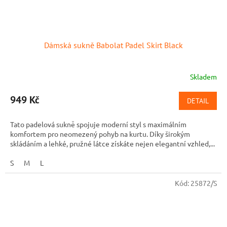
Dámská sukně Babolat Padel Skirt Black
Skladem
949 Kč
DETAIL
Tato padelová sukně spojuje moderní styl s maximálním
komfortem pro neomezený pohyb na kurtu. Díky širokým
skládáním a lehké, pružné látce získáte nejen elegantní vzhled,...
S
M
L
Kód:
25872/S