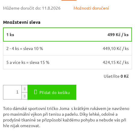
Můžeme doručit do:
11.8.2026
Možnosti doručení
Množstevní sleva
1 ks
499 Kč
/ ks
2 - 4 ks = sleva 10 %
449,10 Kč
/ ks
5 a více ks = sleva 15 %
424,15 Kč
/ ks
Ušetříte
0 Kč
Přidat do košíku
Toto dámské sportovní tričko Joma s krátkým rukávem je navrženo
pro maximální výkon při tenisu a padelu. Díky lehké, odolné a
prodyšné tkanině se přizpůsobí každému pohybu a nebude vás při
hře nijak omezovat.