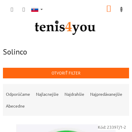
Prejsť
NÁKUP
na
obsah
KOŠÍK
Solinco
OTVORIŤ FILTER
R
a
Odporúčame
Najlacnejšie
Najdrahšie
Najpredávanejšie
d
e
Abecedne
n
i
V
e
Kód:
23397/1-2
ý