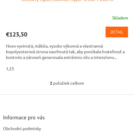
Skladem
DETAIL
€123,50
Novo vyvinutá, mäkšia, vysoko výkonná a všestranná
kopolyesterová struna navrhnutá tak, aby ponúkala hrateľnosť a
kontrolu a zároveň generovala extrémnu silu a intenzívnu...
1,25
2
položiek celkom
O
v
l
Z
á
á
d
p
a
ä
Informace pro vás
c
t
i
Obchodní podmínky
i
e