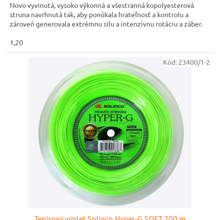
Novo vyvinutá, vysoko výkonná a všestranná kopolyesterová
struna navrhnutá tak, aby ponúkala hrateľnosť a kontrolu a
zároveň generovala extrémnu silu a intenzívnu rotáciu a záber.
1,20
Kód:
23400/1-2
Tenisový výplet Solinco Hyper-G SOFT 200 m