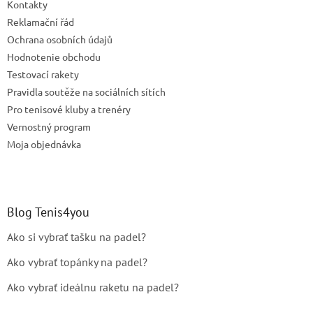
e
Kontakty
p
r
Reklamační řád
v
Ochrana osobních údajů
k
Hodnotenie obchodu
y
v
Testovací rakety
ý
Pravidla soutěže na sociálních sítích
p
Pro tenisové kluby a trenéry
i
s
Vernostný program
u
Moja objednávka
Blog Tenis4you
Ako si vybrať tašku na padel?
Ako vybrať topánky na padel?
Ako vybrať ideálnu raketu na padel?