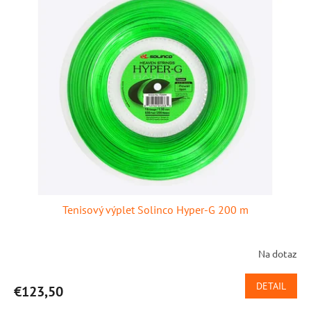
p
p
r
i
o
s
d
p
u
r
k
o
t
d
o
u
v
k
t
o
v
Tenisový výplet Solinco Hyper-G 200 m
Na dotaz
DETAIL
€123,50