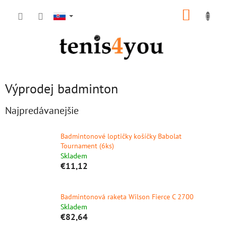
Prejsť
NÁKUP
na
obsah
KOŠÍK
Výprodej badminton
Najpredávanejšie
Badmintonové loptičky košíčky Babolat
Tournament (6ks)
Skladem
€11,12
Badmintonová raketa Wilson Fierce C 2700
Skladem
€82,64