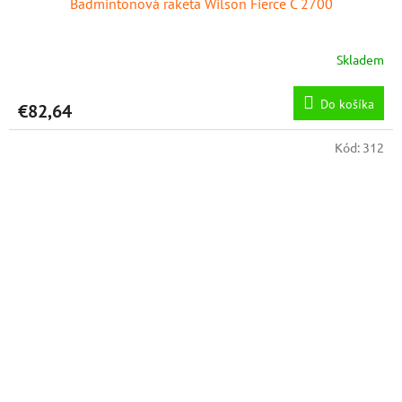
Badmintonová raketa Wilson Fierce C 2700
Skladem
Do košíka
€82,64
Kód:
312