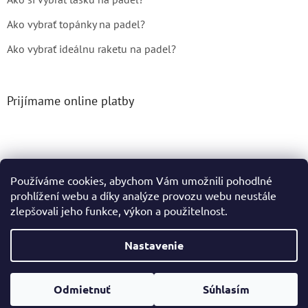
Ako vybrať topánky na padel?
Ako vybrať ideálnu raketu na padel?
Prijímame online platby
Používáme cookies, abychom Vám umožnili pohodlné
prohlížení webu a díky analýze provozu webu neustále
Vytvoril Shoptet
zlepšovali jeho funkce, výkon a použitelnost.
Copyright 2026
Tenis4You
. Všetky práva vyhradené.
Nastavenie
Podle zákona o evidenci tržeb je prodávající povinen vystavit
Odmietnuť
Súhlasím
kupujícímu účtenku. Zároveň je povinen zaevidovat přijatou
tržbu u správce daně online; v případě technického výpadku