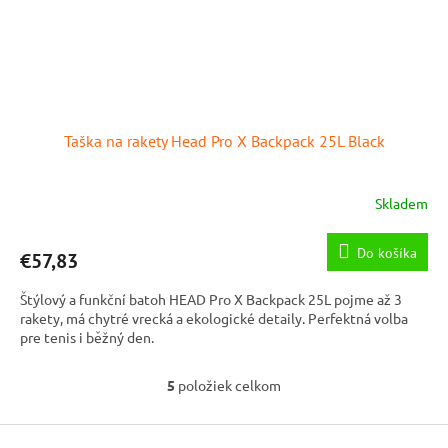
Taška na rakety Head Pro X Backpack 25L Black
Skladem
Do košíka
€57,83
Štýlový a funkční batoh HEAD Pro X Backpack 25L pojme až 3
rakety, má chytré vrecká a ekologické detaily. Perfektná volba
pre tenis i běžný den.
5
položiek celkom
O
v
l
Z