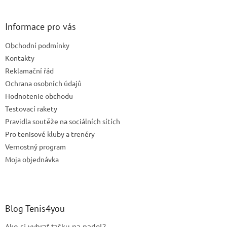
á
á
d
p
a
ä
Informace pro vás
c
t
i
Obchodní podmínky
i
e
e
Kontakty
p
r
Reklamační řád
v
Ochrana osobních údajů
k
Hodnotenie obchodu
y
v
Testovací rakety
ý
Pravidla soutěže na sociálních sítích
p
Pro tenisové kluby a trenéry
i
s
Vernostný program
u
Moja objednávka
Blog Tenis4you
Ako si vybrať tašku na padel?