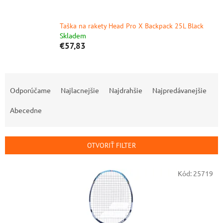
Taška na rakety Head Pro X Backpack 25L Black
Skladem
€57,83
R
a
Odporúčame
Najlacnejšie
Najdrahšie
Najpredávanejšie
d
e
Abecedne
n
i
e
OTVORIŤ FILTER
p
r
V
Kód:
25719
o
ý
d
p
u
i
k
s
t