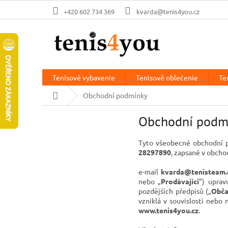
Prejsť
+420 602 734 369
kvarda@tenis4you.cz
na
obsah
Tenisové vybavenie
Tenisové oblečenie
Te
Domov
Obchodní podmínky
Obchodní podm
Tyto všeobecné obchodní 
28297890
, zapsané v obcho
e
-mail
kvarda@tenisteam.
nebo „
Prodávající
”) uprav
pozdějších předpisů („
Obča
vzniklá v souvislosti nebo 
www.tenis4you.cz
.