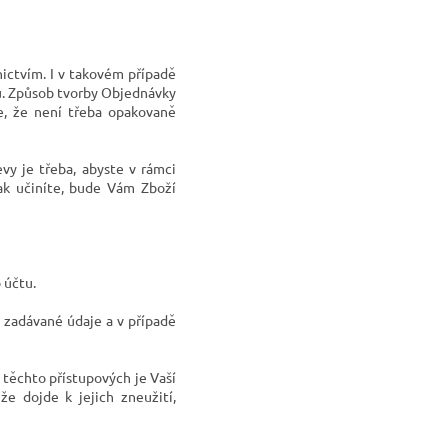
ictvím. I v takovém případě
ů. Způsob tvorby Objednávky
je, že není třeba opakovaně
vy je třeba, abyste v rámci
ak učiníte, bude Vám Zboží
 účtu.
y zadávané údaje a
v případě
těchto přístupových je Vaší
e dojde k jejich zneužití,