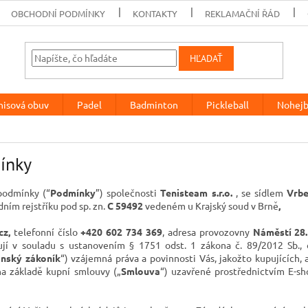
OBCHODNÍ PODMÍNKY
KONTAKTY
REKLAMAČNÍ ŘÁD
HĽADAŤ
nisová obuv
Padel
Badminton
Pickleball
Nohejb
ínky
podmínky (“
Podmínky
”) společnosti
Tenisteam s.r.o.
, se sídlem
Vrbe
dním rejstříku pod sp. zn.
C 59492
vedeném u
Krajský soud v Brně
,
cz
,
telefonní číslo
+420 602 734 369
, adresa provozovny
Náměstí 28.
ují v souladu s ustanovením § 1751 odst. 1 zákona č. 89/2012 Sb., 
nský zákoník
“) vzájemná práva a povinnosti Vás, jakožto kupujících, a
na základě kupní smlouvy („
Smlouva
“) uzavřené prostřednictvím E-s