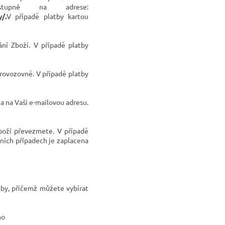
stupné na adrese:
y/
.
V případě platby kartou
ní Zboží. V případě platby
provozovně. V případě platby
a na Vaši e-mailovou adresu.
Zboží převezmete. V případě
ních případech je zaplacena
lby, přičemž můžete vybírat
no