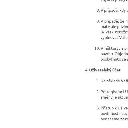
V případě, kdy 
V
případě, že 
máte ale povin
je však totožn
vyplňovat Vaše 
V
některých př
návrhu Objedn
poskytnuto se 
Uživatelský
účet
Na základě Vaš
Při registraci
změny je aktua
Přístup k Uživ
povinností zac
neneseme za t