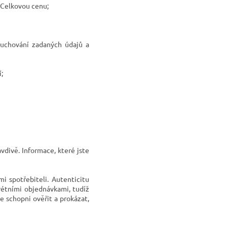
 Celkovou cenu;
 uchování zadaných údajů a
;
divě. Informace, které jste
 spotřebiteli. Autenticitu
rétními objednávkami, tudíž
 schopni ověřit a prokázat,