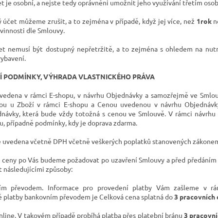
t je osobní, a nejste tedy oprávněni umožnit jeho využívání třetím oso
ý
účet můžeme zrušit, a to zejména v případě, když jej více, než
1rok
ne
vinnosti dle Smlouvy.
čet nemusí být dostupný nepřetržitě, a to zejména s ohledem na nu
ybavení.
Í PODMÍNKY, VÝHRADA VLASTNICKÉHO PRÁVA
vedena v rámci E-shopu, v návrhu Objednávky a samozřejmě ve Smlou
u u Zboží v rámci E-shopu a Cenou uvedenou v návrhu Objednávk
návky, která bude vždy totožná s cenou ve Smlouvě. V rámci návrhu
u, případně podmínky, kdy je doprava zdarma.
e uvedena včetně DPH včetně veškerých poplatků stanovených zákone
 ceny po Vás budeme požadovat po uzavření Smlouvy a před předáním 
 následujícími
způsoby:
ím převodem. Informace pro provedení platby Vám zašleme v rám
ě platby bankovním převodem je Celková cena splatná do
3 pracovních 
nline. V takovém případě probíhá platba přes platební bránu
3 pracovní