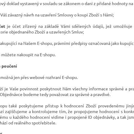
ový doklad vystavený v souladu se zákonem o dani z přidané hodnoty na
 Váš závazný návrh na uzavření Smlouvy o koupi Zboží s Námi;
čet
je účet zřízený na základě Vámi sdělených údajů, jež umožňuje
torie objednaného Zboží a uzavřených Smluv;
akupující na Našem E-shopu, právními předpisy označovaná jako kupující
o můžete nakoupit na E-shopu.
 poučení
 možná jen přes webové
rozhraní E-shopu.
ží je Vaše povinnost poskytnout Nám všechny informace správně a prav
 Objednávce budeme tedy považovat za správné a pravdivé.
opu také poskytujeme přístup k hodnocení Zboží provedenému jinými
zí zajišťujeme a kontrolujeme tím, že propojujeme hodnocení s konk
tému u každého hodnocení vidíme i propojené ID objednávky, a tak jsme
hází od reálného spotřebitele.
Y