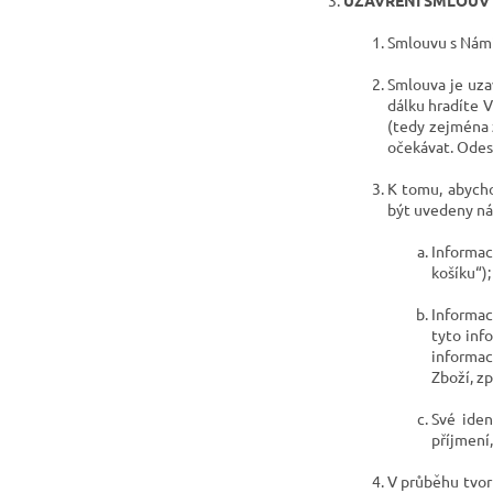
Smlouvu s Námi
Smlouva je uza
dálku hradíte V
(tedy zejména 
očekávat. Odes
K tomu, abycho
být uvedeny nás
Informac
košíku“
);
Informac
tyto inf
informac
Zboží, z
Své iden
příjmení,
V průběhu tvor