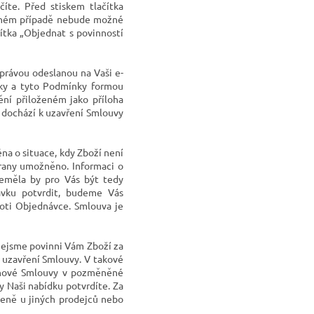
te. Před stiskem tlačítka
ačném případě nebude možné
ítka „
Objednat s povinností
právou odeslanou na Vaši e-
vky a tyto Podmínky formou
ění přiloženém jako příloha
dochází k uzavření Smlouvy
a o situace, kdy Zboží není
trany umožněno. Informaci o
eměla by pro Vás být tedy
ávku potvrdit, budeme Vás
ti Objednávce. Smlouva je
ejsme povinni Vám Zboží za
k uzavření Smlouvy. V takové
 nové Smlouvy v pozměněné
 Naši nabídku potvrdíte. Za
ceně u jiných prodejců nebo