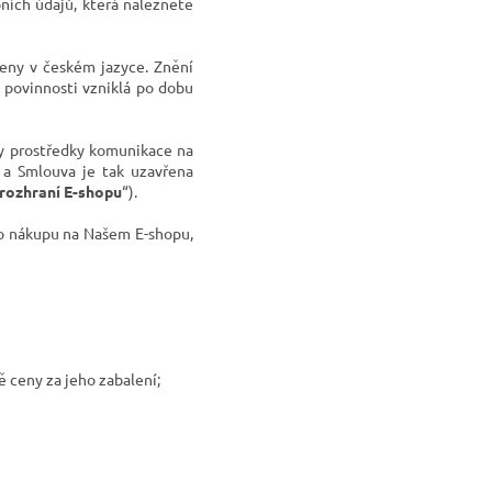
ních údajů, která naleznete
eny v českém jazyce. Znění
povinnosti vzniklá po dobu
ity prostředky komunikace na
 a Smlouva je tak uzavřena
rozhraní E-shopu
“).
ho nákupu na Našem E-shopu,
ě ceny za jeho zabalení;