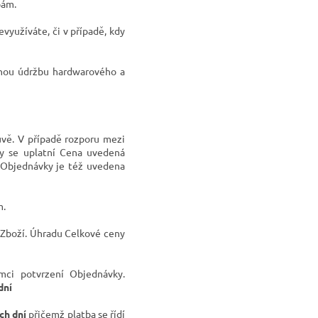
bám.
využíváte, či v případě, kdy
tnou údržbu hardwarového a
vě. V případě rozporu mezi
y se uplatní Cena uvedená
 Objednávky je též uvedena
m.
Zboží. Úhradu Celkové ceny
ci potvrzení Objednávky.
dní
ch dní
přičemž platba se řídí