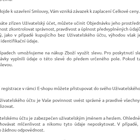
dojde k uzavření Smlouvy, Vám vzniká závazek k zaplacení Celkové ceny.
máte zřízen
Uživatelský účet
, můžete učinit Objednávku jeho prostředn
nost zkontrolovat správnost, pravdivost a úplnost předvyplněných údaj
ý, jako v případě kupujícího bez Uživatelského účtu, výhodou však 
identifikační údaje.
ípadech umožňujeme na nákup Zboží využít slevu. Pro poskytnutí sle
ávky vyplnili údaje o této slevě do předem určeného pole. Pokud t
slevou.
í registrace v rámci E-shopu můžete přistupovat do svého Uživatelského
 Uživatelského účtu je Vaše povinnost uvést správně a pravdivě všechn
lizovat.
atelskému účtu je zabezpečen uživatelským jménem a heslem. Ohledně 
hovávat mlčenlivost a nikomu tyto údaje neposkytovat. V případě, ž
o žádnou odpovědnost.