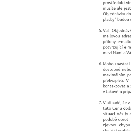
prostřednictví
musíte ale ješ
Objednávku do
platby“
budou v
Vaši Objednávk
mailovou adre
přílohy e-mail
potvrzující e-m
mezi Námi a Vá
Mohou nastat i
dostupné nebo 
maximálním po
překvapivá. V
kontaktovat a
v takovém přípa
V případě, že v
tuto Cenu doda
situaci Vás b
podobě oproti 
zjevnou chybu 
chybí či přebývá