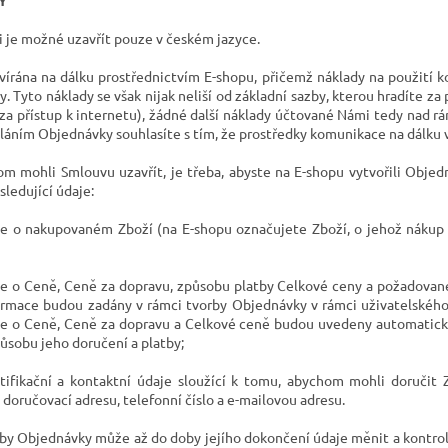
 je možné uzavřít pouze
v českém jazyce.
vírána na dálku prostřednictvím E-shopu, přičemž náklady na použití 
y. Tyto náklady se však nijak neliší od základní sazby, kterou hradíte z
za přístup k internetu), žádné další náklady účtované Námi tedy nad 
láním Objednávky souhlasíte s tím, že prostředky komunikace na dálku
m mohli Smlouvu uzavřít, je třeba, abyste na E-shopu vytvořili Obje
ledující údaje:
e o nakupovaném Zboží (na E-shopu označujete Zboží, o jehož nákup
e o Ceně, Ceně za dopravu, způsobu platby Celkové ceny a požadovan
ormace budou zadány v rámci tvorby Objednávky v rámci uživatelského
e o Ceně, Ceně za dopravu a Celkové ceně budou uvedeny automatic
působu jeho doručení a platby;
tifikační a kontaktní údaje sloužící k tomu, abychom mohli doručit
 doručovací adresu, telefonní číslo a e-mailovou adresu.
by Objednávky může až do doby jejího dokončení údaje měnit a kontrol