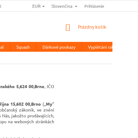
EUR
Slovenčina
OCHRANA OSOBNÍCH ÚDAJŮ
HODNOTENIE OBCHODU
Prihlásenie
TESTOV
NÁKUPNÝ
Prázdny košík
KOŠÍK
al
Squash
Dárkové poukazy
Vyplétání raket
%Vý
nského 5,624 00,Brno
, IČO
října 15,602 00,Brno
(„
My
”
občanský zákoník, ve znění
 Nás, jakožto prodávajících,
hopu na webových stránkách