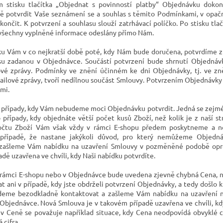
m stisku tlačítka „
Objednat s povinností platby“
Objednávku dokončí
tě potvrdit Vaše seznámení se a souhlas s těmito Podmínkami, v op
končit.
K
potvrzení a souhlasu slouží zatrhávací políčko
. Po stisku tlač
šechny vyplněné informace odeslány přímo Nám.
u Vám v co nejkratší době poté, kdy Nám bude doručena, potvrdíme z
su zadanou v Objednávce. Součástí potvrzení bude shrnutí Objedná
ové zprávy. Podmínky ve znění účinném ke dni Objednávky, tj. ve zn
ailové zprávy, tvoří nedílnou součást Smlouvy.
Potvrzením Objednávky 
mi.
 případy, kdy Vám nebudeme moci Objednávku potvrdit. Jedná se zejmén
případy, kdy objednáte větší počet kusů Zboží, než kolik je z naší s
čtu Zboží Vám však vždy v rámci E-shopu předem poskytneme a n
 případě, že nastane jakýkoli důvod, pro který nemůžeme Objedn
 zašleme Vám nabídku na uzavření Smlouvy v pozměněné podobě opro
dě uzavřena ve chvíli, kdy Naši nabídku
potvrdíte.
 rámci E-shopu
nebo v Objednávce bude uvedena zjevně chybná Cena, n
t ani v případě, kdy jste obdrželi potvrzení Objednávky, a tedy došlo 
udeme bezodkladně kontaktovat a zašleme Vám nabídku na uzavření
Objednávce. Nová Smlouva je v takovém případě uzavřena ve chvíli, kdy
v Ceně se považuje například situace, kdy Cena neodpovídá obvyklé 
 cifra.