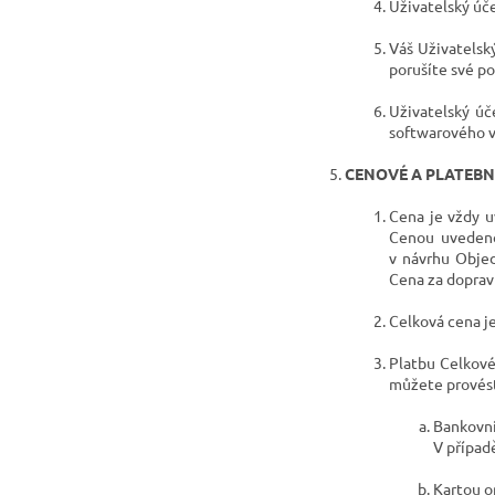
Uživatelský úče
Váš Uživatelsk
porušíte své po
Uživatelský ú
softwarového v
CENOVÉ
A PLATEBN
Cena je vždy u
Cenou uvedeno
v návrhu Objed
Cena za doprav
Celková cena j
Platbu Celkové
můžete provést
Bankovn
V případ
Kartou o