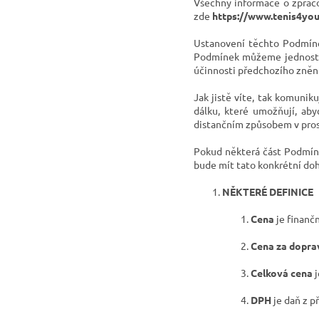
Všechny informace o zpraco
zde
https://www.tenis4you
Ustanovení těchto Podmíne
Podmínek můžeme jednostra
účinnosti předchozího zněn
Jak jistě víte, tak komunik
dálku, které umožňují, ab
distančním způsobem v prost
Pokud některá část Podmíne
bude mít tato konkrétní do
NĚKTERÉ DEFINICE
Cena
je finanč
Cena za dopra
Celková cena
DPH
je daň z p