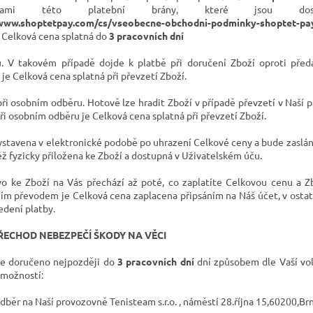
nkami této platební brány, které jsou do
/www.shoptetpay.com/cs/vseobecne-obchodni-podminky-shoptet-pa
e Celková cena splatná do
3 pracovních dní
.
V takovém případě dojde k platbě při doručení Zboží oproti předá
je Celková cena splatná při převzetí Zboží.
ři osobním odběru. Hotově lze hradit Zboží v případě převzetí v Naší 
ři osobním odběru je Celková cena splatná při převzetí Zboží.
ystavena v elektronické podobě po uhrazení Celkové ceny a bude zaslán
ž fyzicky přiložena ke Zboží a dostupná v Uživatelském úču.
vo ke Zboží na Vás přechází až poté, co zaplatíte Celkovou cenu a 
ím převodem je Celková cena zaplacena připsáním na Náš účet, v ostat
edení platby.
ŘECHOD NEBEZPEČÍ ŠKODY NA VĚCI
e doručeno nejpozději do
3 pracovních dní
d
ní způsobem dle Vaší vo
možností:
dběr na Naší provozovně
Tenisteam s.r.o. , náměstí 28.října 15,60200,Br