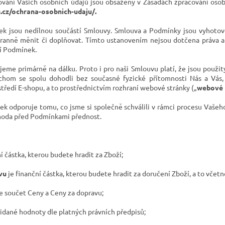
vání Vašich osobních údajů jsou obsaženy v Zásadách zpracování osob
.cz/ochrana-osobnich-udaju/
.
k jsou nedílnou součástí Smlouvy. Smlouva a Podmínky jsou vyhotov
nně měnit či doplňovat. Tímto ustanovením nejsou dotčena práva a 
í Podmínek.
ujeme primárně na dálku. Proto i pro naši Smlouvu platí, že jsou použ
ychom se spolu dohodli bez současné fyzické přítomnosti Nás a Vás,
ředí E-shopu, a to prostřednictvím rozhraní webové stránky („
webové 
k odporuje tomu, co jsme si společně schválili v rámci procesu Vaše
hoda před Podmínkami přednost.
ní částka, kterou budete hradit za Zboží;
vu
je finanční částka, kterou budete hradit za doručení Zboží, a to včetn
je součet Ceny a Ceny za dopravu;
řidané hodnoty dle platných právních předpisů;