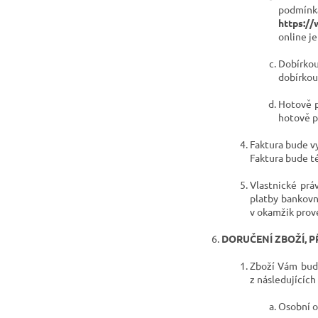
podmí
https:/
online j
Dobírkou
dobírkou 
Hotově p
hotově p
Faktura bude v
Faktura bude té
Vlastnické prá
platby bankovn
v okamžik prov
DORUČENÍ
ZBOŽÍ, P
Zboží Vám bud
z následujících
Osobní o