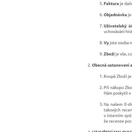
Faktura
je daň
Objednávka
je
Uživatelský ú
uchovávání his
Vy
jste osoba n
Zboží
je vše, c
Obecná ustanovení a
Koupě Zboží je
Při nákupu Zbo
Nám poskytli v
Na našem E-sh
takových recen
v interním sys
že recenze poc
UZAVŘENÍ SMLOUV