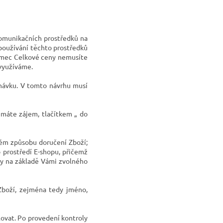
komunikačních prostředků na
a používání těchto prostředků
rámec Celkové ceny nemusíte
 využíváme.
dnávku. V tomto návrhu musí
 máte zájem, tlačítkem
„ do
ém způsobu doručení Zboží;
 prostředí E-shopu, přičemž
ky na
základě Vámi zvolného
 Zboží, zejména tedy jméno,
ovat. Po provedení kontroly