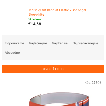
Tenisový šilt Babolat Elastic Visor Angel
Blue/white
Skladem
€14,38
R
a
Odporúčame
Najlacnejšie
Najdrahšie
Najpredávanejšie
d
e
Abecedne
n
i
e
OTVORIŤ FILTER
p
r
V
Kód:
27806
o
ý
d
p
u
i
k
s
t