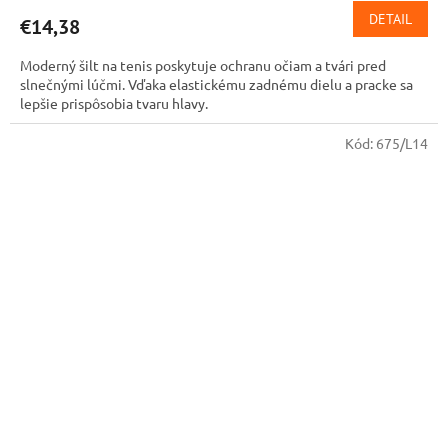
DETAIL
€14,38
Moderný šilt na tenis poskytuje ochranu očiam a tvári pred
slnečnými lúčmi. Vďaka elastickému zadnému dielu a pracke sa
lepšie prispôsobia tvaru hlavy.
Kód:
675/L14