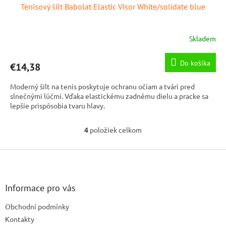
Tenisový šilt Babolat Elastic Visor White/solidate blue
Skladem
Do košíka
€14,38
Moderný šilt na tenis poskytuje ochranu očiam a tvári pred
slnečnými lúčmi. Vďaka elastickému zadnému dielu a pracke sa
lepšie prispôsobia tvaru hlavy.
4
položiek celkom
O
v
l
Z
á
á
d
p
a
ä
Informace pro vás
c
t
i
Obchodní podmínky
i
e
e
Kontakty
p