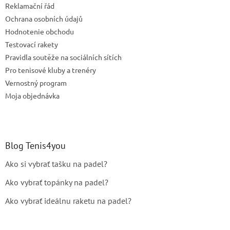
r
Reklamační řád
v
Ochrana osobních údajů
k
Hodnotenie obchodu
y
v
Testovací rakety
ý
Pravidla soutěže na sociálních sítích
p
Pro tenisové kluby a trenéry
i
s
Vernostný program
u
Moja objednávka
Blog Tenis4you
Ako si vybrať tašku na padel?
Ako vybrať topánky na padel?
Ako vybrať ideálnu raketu na padel?