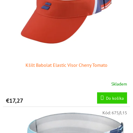
p
o
r
v
o
d
u
k
t
o
v
Kšilt Babolat Elastic Visor Cherry Tomato
Skladem
Do košíka
€17,27
Kód:
675/L15