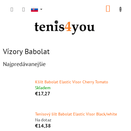
Prejsť
NÁKUP
na
obsah
KOŠÍK
Vízory Babolat
Najpredávanejšie
Kšilt Babolat Elastic Visor Cherry Tomato
Skladem
€17,27
Tenisový šilt Babolat Elastic Visor Black/white
Na dotaz
€14,38