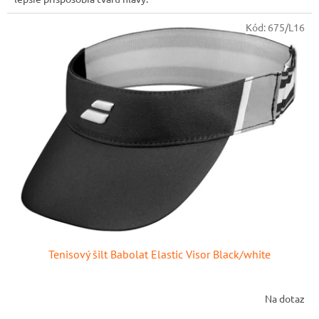
Kód:
675/L16
Tenisový šilt Babolat Elastic Visor Black/white
Na dotaz